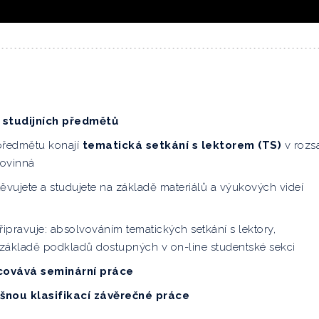
 studijních předmětů
předmětu konají
tematická setkání s lektorem (TS)
v rozs
povinná
ěvujete a studujete na základě materiálů a výukových videí
řipravuje: absolvováním tematických setkání s lektory,
základě podkladů dostupných v on-line studentské sekci
covává seminární práce
šnou klasifikací závěrečné práce