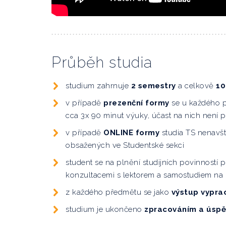
Průběh studia
studium zahrnuje
2 semestry
a celkově
10
v případě
prezenční formy
se u každého 
cca 3x 90 minut výuky, účast na nich není 
v případě
ONLINE formy
studia TS nenavšt
obsažených ve Studentské sekci
student se na plnění studijních povinností p
konzultacemi s lektorem a samostudiem na 
z každého předmětu se jako
výstup vypra
studium je ukončeno
zpracováním a úspě