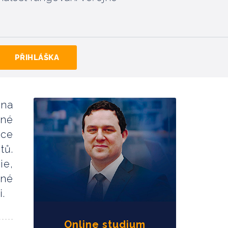
PŘIHLÁŠKA
 na
rné
ace
tů.
ie,
bné
.
Online studium