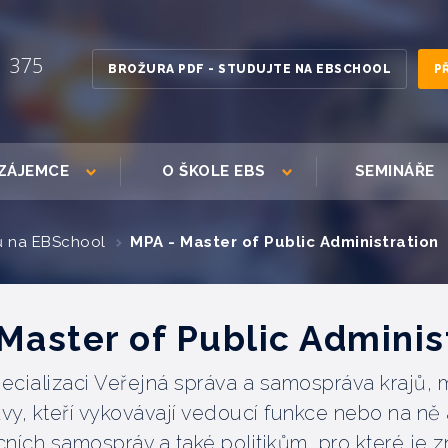
1 375
BROŽURA PDF - STUDUJTE NA EBSCHOOL
P
ZÁJEMCE
O ŠKOLE EBS
SEMINÁŘE
ů na EBSchool
MPA - Master of Public Administration
Master of Public Adminis
cializaci Veřejná správa a samospráva krajů, m
vy, kteří vykovávají vedoucí funkce nebo na ně 
ních samospráv a také politikům, pro které je z