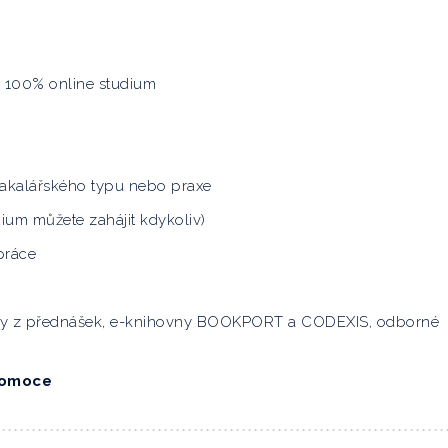
o 100% online studium
akalářského typu nebo praxe
dium můžete zahájit kdykoliv)
práce
my z přednášek, e-knihovny BOOKPORT a CODEXIS, odborné
promoce