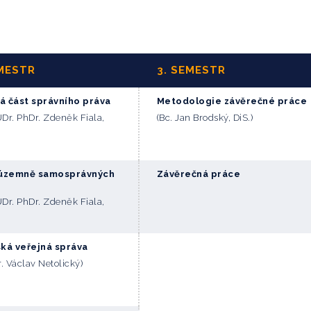
EMESTR
3. SEMESTR
 část správního práva
Metodologie závěrečné práce
UDr. PhDr. Zdeněk Fiala,
(Bc. Jan Brodský, DiS.)
 územně samosprávných
Závěrečná práce
UDr. PhDr. Zdeněk Fiala,
ká veřejná správa
. Václav Netolický)