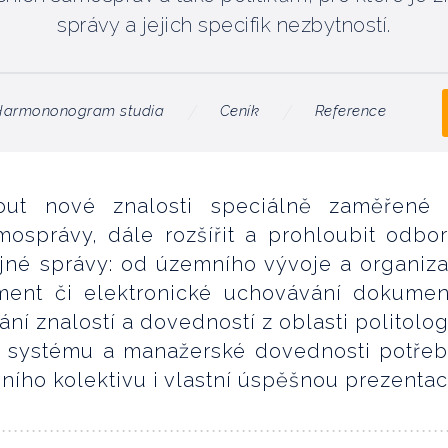
správy a jejich specifik nezbytností.
Harmononogram studia
Ceník
Reference
out nové znalosti speciálně zaměřené
mosprávy, dále rozšířit a prohloubit odbo
ejné správy: od územního vývoje a organiz
ment či elektronické uchovávání dokumen
í znalostí a dovedností z oblasti politolog
o systému a manažerské dovednosti potře
vního kolektivu i vlastní úspěšnou prezentaci