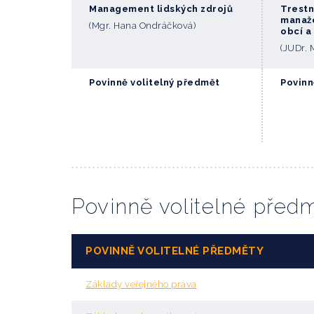
Management lidských zdrojů
Trest
manaže
(Mgr. Hana Ondráčková)
obcí a 
(JUDr. 
Povinně volitelný předmět
Povinn
Povinně volitelné před
POVINNĚ VOLITELNÉ PŘEDMĚTY
Základy veřejného práva