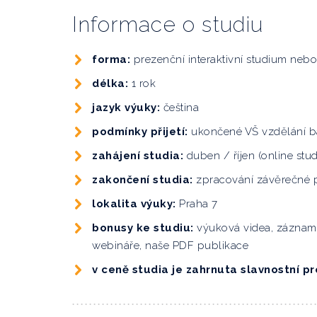
Informace o studiu
forma:
prezenční interaktivní studium neb
délka:
1 rok
jazyk výuky:
čeština
podmínky přijetí:
ukončené VŠ vzdělání b
zahájení studia:
duben
/ říjen
(online stu
zakončení studia:
zpracování závěrečné 
lokalita výuky:
Praha 7
bonusy ke studiu:
výuková videa, zázna
webináře, naše PDF publikace
v ceně studia je zahrnuta slavnostní 