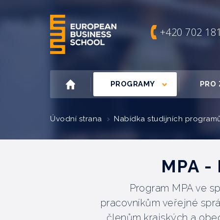
+420 702 18
PROGRAMY
PRO 
Úvodní strana
Nabídka studijních program
MPA - 
Program MPA ve spe
pracovníkům veřejné sprá
členům krajských a obec