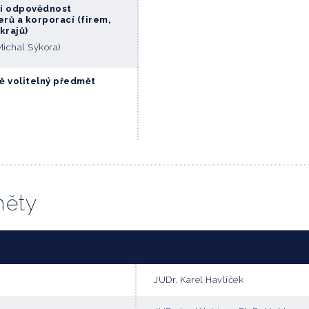
ní odpovědnost
rů a korporací (firem,
krajů)
Michal Sýkora)
ě volitelný předmět
měty
JUDr. Karel Havlíček