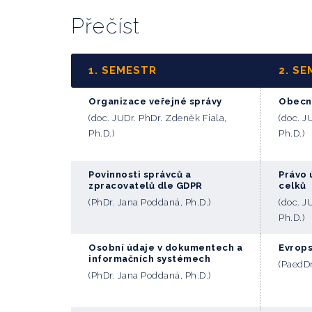
Přečíst
1. SEMESTR
2. S
Organizace veřejné správy
Obecná
(doc. JUDr. PhDr. Zdeněk Fiala,
(doc. J
Ph.D.)
Ph.D.)
Povinnosti správců a
Právo
zpracovatelů dle GDPR
celků
(PhDr. Jana Poddaná, Ph.D.)
(doc. J
Ph.D.)
Osobní údaje v dokumentech a
Evrops
informačních systémech
(PaedDr
(PhDr. Jana Poddaná, Ph.D.)