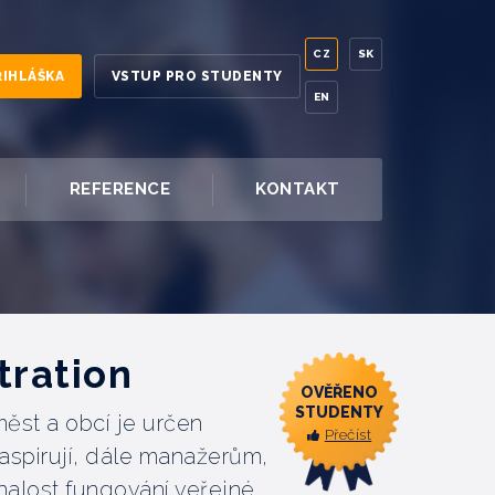
CZ
SK
ŘIHLÁŠKA
VSTUP PRO STUDENTY
EN
REFERENCE
KONTAKT
tration
OVĚŘENO
STUDENTY
ěst a obcí je určen
Přečíst
aspirují, dále manažerům,
nalost fungování veřejné