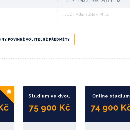
JUDr. Luděk Lisse, Ph.D. LL.M.
JUDr. Adam Zítek, Ph.D.
Mgr. Luboš Fojtík
HNY POVINNĚ VOLITELNÉ PŘEDMĚTY
Pietro Andrea Podda, Ph.D.
Ing. Libor Friedel, MBA
bcí a krajů)
JUDr. Michal Sýkora
eku zdravotnictví
Mgr. René Šifta
Ing. Miroslav Focht, MBA
Studium ve dvou
Online studium
Kč
75 900 Kč
74 900 K
Bc. Jan Brodský, DiS.
Mgr. Patrik Spannbauer