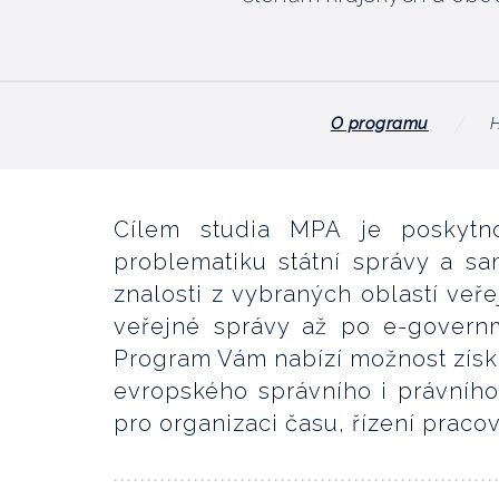
O programu
Cílem studia MPA je poskytn
problematiku státní správy a sa
znalosti z vybraných oblastí veř
veřejné správy až po e-govern
Program Vám nabízí možnost získán
evropského správního i právníh
pro organizaci času, řízení praco