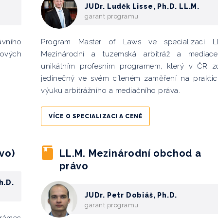
JUDr. Luděk Lisse, Ph.D. LL.M.
garant programu
ávního
Program Master of Laws ve specializaci LL
ových
Mezinárodní a tuzemská arbitráž a mediace
unikátním profesním programem, který v ČR z
jedinečný ve svém cíleném zaměření na prakti
výuku arbitrážního a mediačního práva.
VÍCE O SPECIALIZACI A CENĚ
vo)
LL.M. Mezinárodní obchod a
právo
h.D.
JUDr. Petr Dobiáš, Ph.D.
garant programu