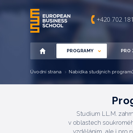
+420 702 18
PROGRAMY
PRO 
Úvodní strana
Nabídka studijních program
Pro
Studium LL.M. zahrn
v oblastech soukroméh
vzděláním, ale i pro 