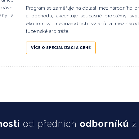
 rámec
právní
Program se zaměřuje na oblasti mezinárodního p
tahy a
a obchodu, akcentuje současné problémy svě
ekonomiky, mezinárodních vztahů a mezinárod
tuzemské arbitráže.
VÍCE O SPECIALIZACI A CENĚ
osti
od předních
odborníků
z 