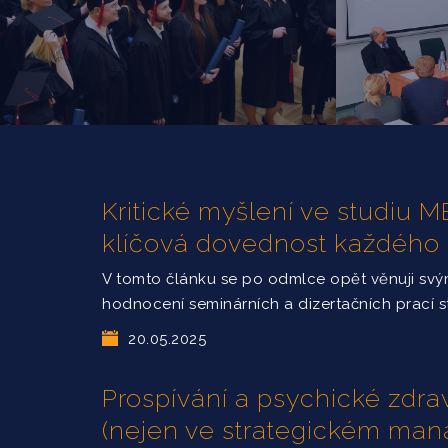
Kritické myšlení ve studiu
klíčová dovednost každého
V tomto článku se po odmlce opět věnuji sv
hodnocení seminárních a dizertačních prací 
20.05.2025
Prospívání a psychické zdrav
(nejen ve strategickém ma