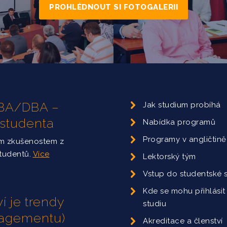
PROHLÉDNOUT SI FOTOGALERII
 MBA/DBA –
Jak studium probíhá
 studenta
Nabídka programů
Programy v angličtině
ým zkušenostem z
studentů.
Více
Lektorský tým
Vstup do studentské 
Kde se mohu přihlásit
í je trendy
studiu
nagementu)
Akreditace a členství