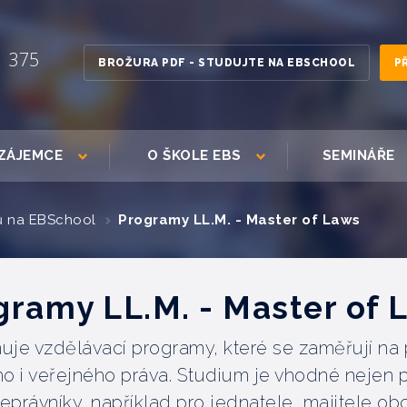
1 375
BROŽURA PDF - STUDUJTE NA EBSCHOOL
P
ZÁJEMCE
O ŠKOLE EBS
SEMINÁŘE
ů na EBSchool
Programy LL.M. - Master of Laws
gramy LL.M. - Master of 
uje vzdělávací programy, které se zaměřují na 
o i veřejného práva. Studium je vhodné nejen 
neprávníky, například pro jednatele, majitele o