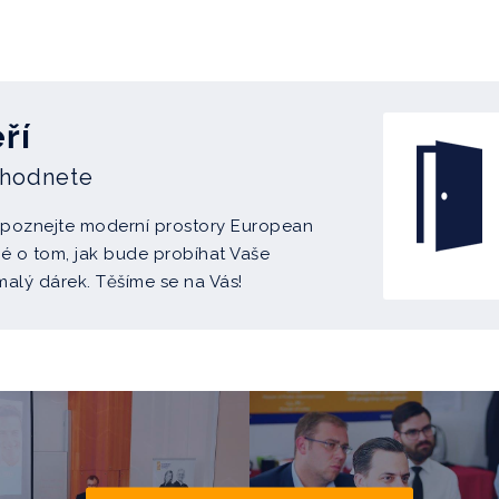
ří
zhodnete
a poznejte moderní prostory European
é o tom, jak bude probíhat Vaše
alý dárek. Těšíme se na Vás!