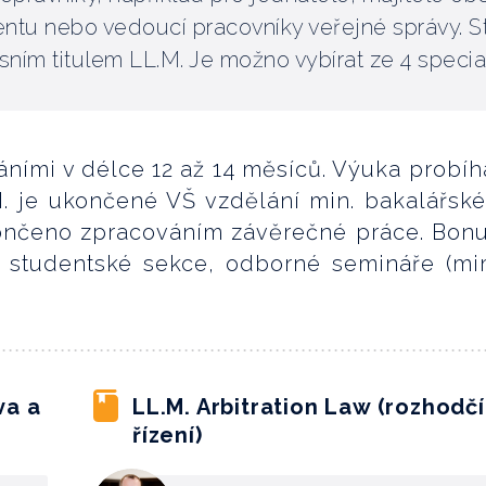
tu nebo vedoucí pracovníky veřejné správy. S
sním titulem LL.M. Je možno vybírat ze 4 special
áními v délce 12 až 14 měsíců. Výuka probíh
M. je ukončené VŠ vzdělání min. bakalářsk
končeno zpracováním závěrečné práce. Bon
ne studentské sekce, odborné semináře (m
va a
LL.M. Arbitration Law (rozhodčí
řízení)