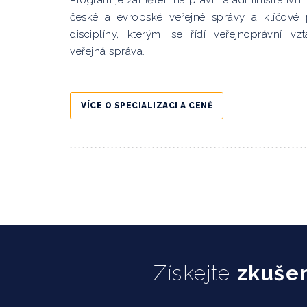
Program je zaměřen na právní a administrativní
české a evropské veřejné správy a klíčové 
disciplíny, kterými se řídí veřejnoprávní vz
veřejná správa.
VÍCE O SPECIALIZACI A CENĚ
Získejte
zkušen