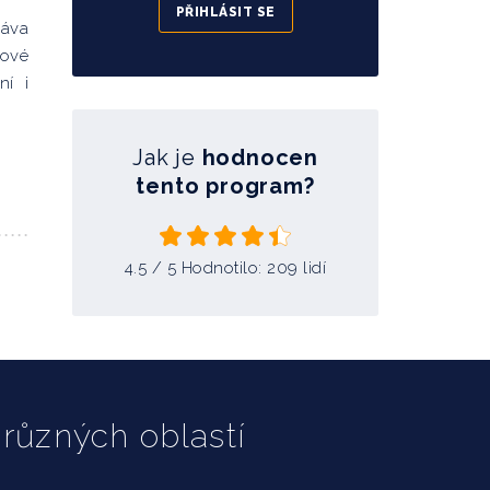
PŘIHLÁSIT SE
ráva
tové
ní i
Jak je
hodnocen
tento program?
4.5
/ 5 Hodnotilo:
209
lidí
různých oblastí