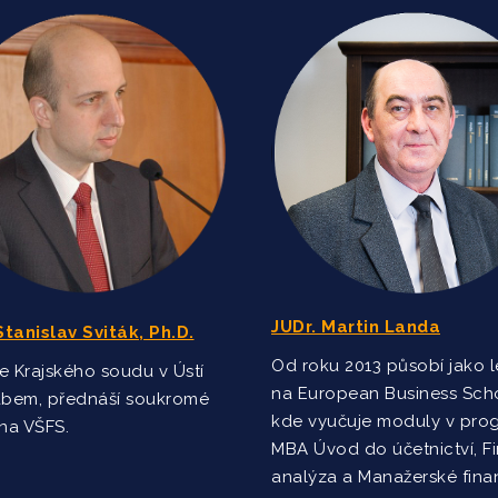
JUDr. Martin Landa
Stanislav Sviták, Ph.D.
Od roku 2013 působí jako l
 Krajského soudu v Ústí
na European Business Scho
abem, přednáší soukromé
kde vyučuje moduly v pro
na VŠFS.
MBA Úvod do účetnictví, F
analýza a Manažerské fina