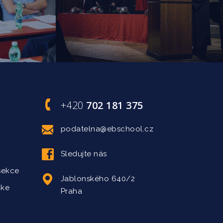
+420
702 181 375
podatelna@ebschool.cz
Sledujte nás
sekce
Jablonského 640/2
 ke
Praha