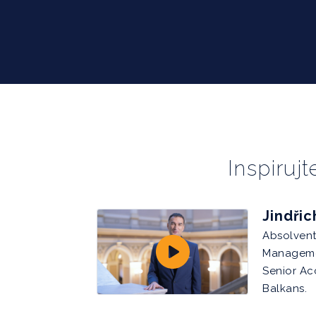
Inspiruj
Jindři
Absolven
Manageme
Senior A
Balkans.