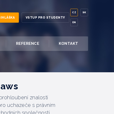
CZ
SK
ŘIHLÁŠKA
VSTUP PRO STUDENTY
EN
REFERENCE
KONTAKT
Laws
prohloubení znalostí
pro uchazeče s právním
bchodních společností,