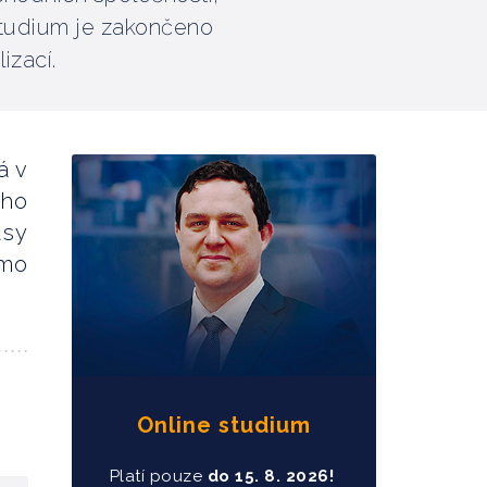
tudium je zakončeno
izací.
á v
ého
usy
imo
Online studium
Platí pouze
do
15
. 8. 2026!