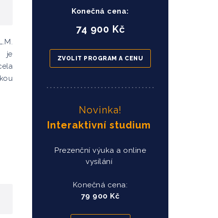
Konečná cena:
74 900 Kč
.M.
 je
ZVOLIT PROGRAM A CENU
cela
ckou
Novinka!
Interaktivní studium
Prezenční výuka a online
vysílání
Konečná cena:
79 900 Kč