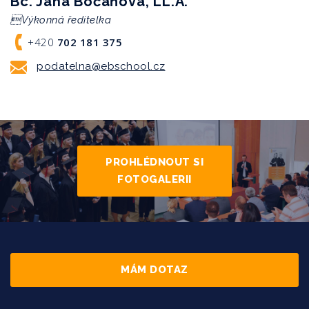
Bc. Jana Bočáňová, LL.A.
Výkonná ředitelka
+420
702 181 375
podatelna@ebschool.cz
PROHLÉDNOUT SI
FOTOGALERII
MÁM DOTAZ