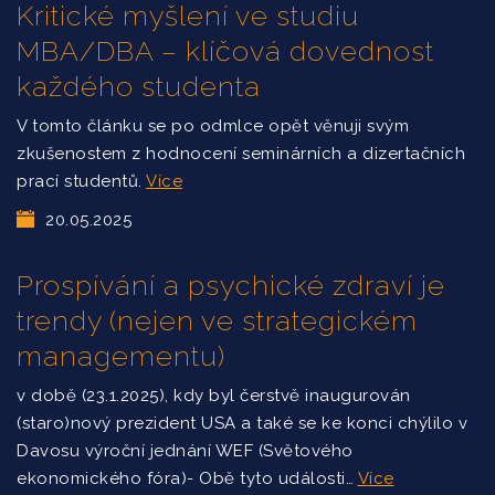
Kritické myšlení ve studiu
MBA/DBA – klíčová dovednost
každého studenta
V tomto článku se po odmlce opět věnuji svým
zkušenostem z hodnocení seminárních a dizertačních
prací studentů.
Více
20.05.2025
Prospívání a psychické zdraví je
trendy (nejen ve strategickém
managementu)
v době (23.1.2025), kdy byl čerstvě inaugurován
(staro)nový prezident USA a také se ke konci chýlilo v
Davosu výroční jednání WEF (Světového
ekonomického fóra)- Obě tyto události…
Více