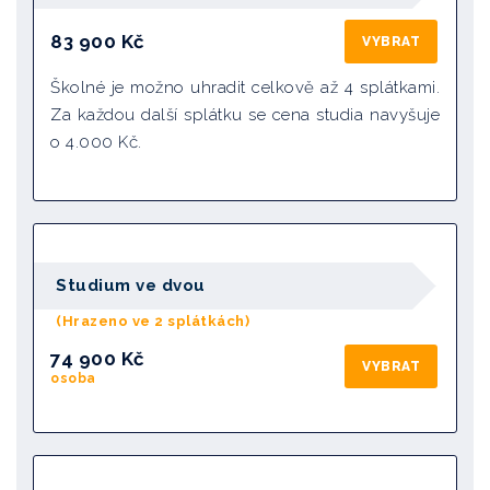
83 900
Kč
VYBRAT
Školné je možno uhradit celkově až 4 splátkami.
Za každou další splátku se cena studia navyšuje
o 4.000 Kč.
Studium ve dvou
(Hrazeno ve 2 splátkách)
74 900 Kč
VYBRAT
osoba