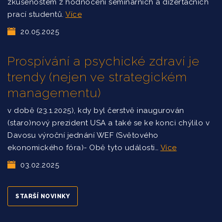
zkušenostem z hodnocení seminárních a dizertačních
prací studentů.
Více
20.05.2025
Prospívání a psychické zdraví je
trendy (nejen ve strategickém
managementu)
v době (23.1.2025), kdy byl čerstvě inaugurován
(staro)nový prezident USA a také se ke konci chýlilo v
Davosu výroční jednání WEF (Světového
ekonomického fóra)- Obě tyto události…
Více
03.02.2025
STARŠÍ NOVINKY