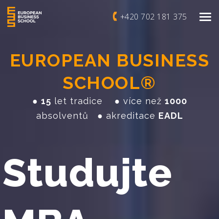
+420 702 181 375
EUROPEAN BUSINESS
SCHOOL®
●
15
let tradice ● více než
1000
absolventů ● akreditace
EADL
Studujte