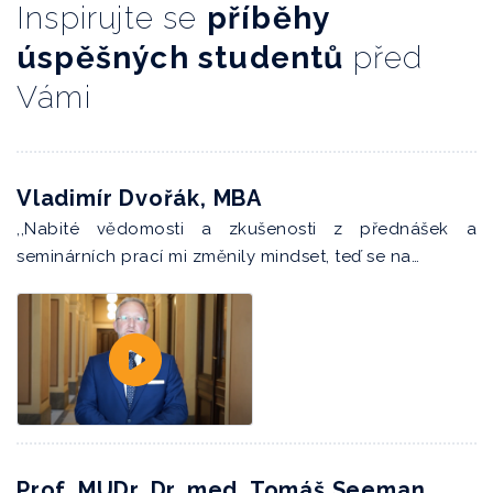
Inspirujte se
příběhy
úspěšných studentů
před
Vámi
Vladimír Dvořák, MBA
,,Nabité vědomosti a zkušenosti z přednášek a
seminárních prací mi změnily mindset, teď se na…
Prof. MUDr. Dr. med. Tomáš Seeman,