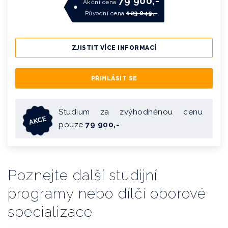
79 900,-
Akční cena
Původní cena
123 049,-
ZJISTIT VÍCE INFORMACÍ
PŘIHLÁSIT SE
Studium za zvýhodněnou cenu
AKCE
pouze
79 900,-
Poznejte další studijní
programy nebo dílčí oborové
specializace