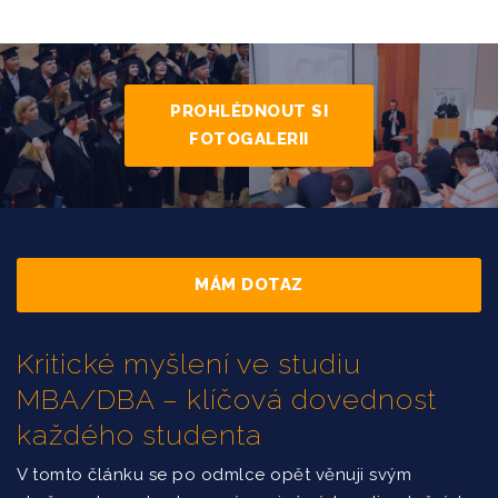
PROHLÉDNOUT SI
FOTOGALERII
MÁM DOTAZ
Kritické myšlení ve studiu
MBA/DBA – klíčová dovednost
každého studenta
V tomto článku se po odmlce opět věnuji svým