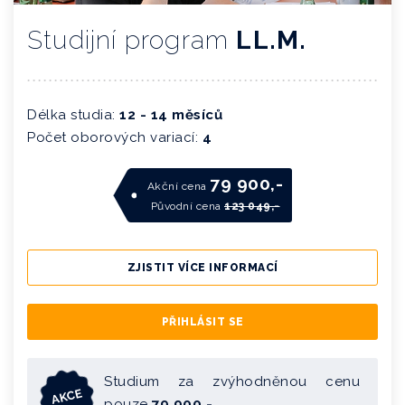
Studijní program
LL.M.
Délka studia:
12 - 14 měsíců
Počet oborových variací:
4
79 900,-
Akční cena
Původní cena
123 049,-
ZJISTIT VÍCE INFORMACÍ
PŘIHLÁSIT SE
Studium za zvýhodněnou cenu
AKCE
pouze
79 900,-