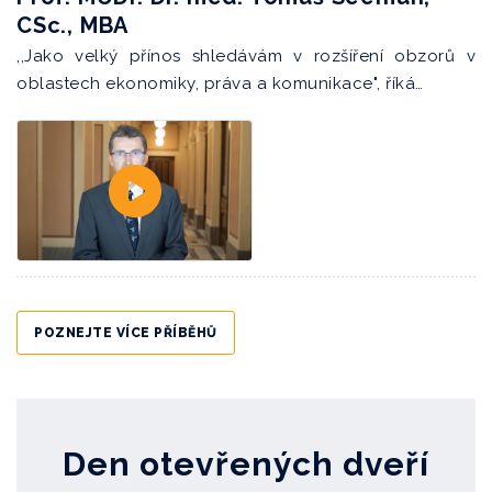
CSc., MBA
,,Jako velký přínos shledávám v rozšíření obzorů v
oblastech ekonomiky, práva a komunikace", říká…
POZNEJTE VÍCE PŘÍBĚHŮ
Den otevřených dveří