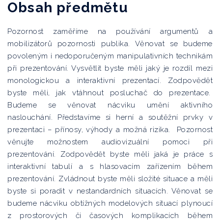
Obsah předmětu
Pozornost zaměříme na používání argumentů a
mobilizátorů pozornosti publika. Věnovat se budeme
povoleným i nedoporučeným manipulativních technikám
při prezentování. Vysvětlit byste měli jaký je rozdíl mezi
monologickou a interaktivní prezentací. Zodpovědět
byste měli, jak vtáhnout posluchač do prezentace.
Budeme se věnovat nácviku umění aktivního
naslouchání. Představíme si herní a soutěžní prvky v
prezentaci – přínosy, výhody a možná rizika. Pozornost
věnujte možnostem audiovizuální pomoci při
prezentování. Zodpovědět byste měli jaká je práce s
interaktivní tabulí a s hlasovacím zařízením během
prezentování. Zvládnout byste měli složité situace a měli
byste si poradit v nestandardních situacích. Věnovat se
budeme nácviku obtížných modelových situací plynoucí
z prostorových či časových komplikacích během