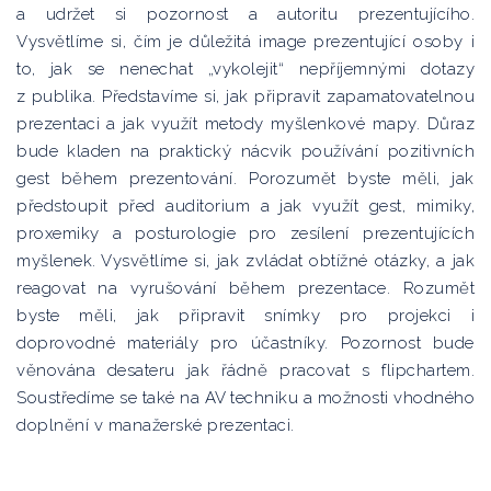
a udržet si pozornost a autoritu prezentujícího.
Vysvětlíme si, čím je důležitá image prezentující osoby i
to, jak se nenechat „vykolejit“ nepříjemnými dotazy
z publika. Představíme si, jak připravit zapamatovatelnou
prezentaci a jak využít metody myšlenkové mapy. Důraz
bude kladen na praktický nácvik používání pozitivních
gest během prezentování. Porozumět byste měli, jak
předstoupit před auditorium a jak využít gest, mimiky,
proxemiky a posturologie pro zesílení prezentujících
myšlenek. Vysvětlíme si, jak zvládat obtížné otázky, a jak
reagovat na vyrušování během prezentace. Rozumět
byste měli, jak připravit snímky pro projekci i
doprovodné materiály pro účastníky. Pozornost bude
věnována desateru jak řádně pracovat s flipchartem.
Soustředíme se také na AV techniku a možnosti vhodného
doplnění v manažerské prezentaci.