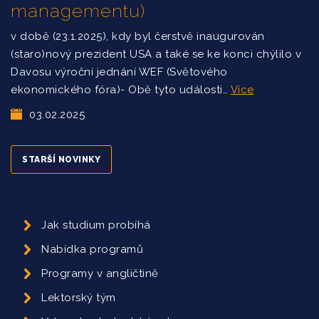
managementu)
v době (23.1.2025), kdy byl čerstvě inaugurován
(staro)nový prezident USA a také se ke konci chýlilo v
Davosu výroční jednání WEF (Světového
ekonomického fóra)- Obě tyto události…
Více
03.02.2025
STARŠÍ NOVINKY
Jak studium probíhá
Nabídka programů
Programy v angličtině
Lektorský tým