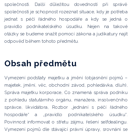
společnosti. Další důležitou dovedností při správě
společnosti je schopnost rozeznat situace, kdy je potřeba
jednat s péčí řádného hospodáře a kdy se jedná o
pravidlo podnikatelského úsudku. Nejen na takové
otázky se budeme snažit pomocí zákona a judikatury najít
odpověď během tohoto předmětu.
Obsah předmětu
Vymezení podstaty majetku a jmění (objasnění pojmů –
majetek, jmění, věc, obchodní závod, pohledávka, dluh),
Správa majetku korporace, Co znamená správa podniku
z pohledu statutárního orgánu, manažera, insolvenčního
správce, likvidátora, Rozbor „jednání s péčí řádného
hospodáře“ a „pravidlo podnikatelského úsudku“.
Povinnost informovat o střetu zájmu, řešení selfdealingu.
Vymezení pojmů dle stávající právní úpravy, srovnání se