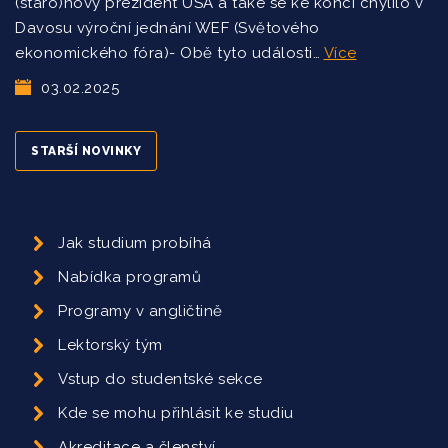
(staro)nový prezident USA a také se ke konci chýlilo v
Davosu výroční jednání WEF (Světového
ekonomického fóra)- Obě tyto události…
Více
03.02.2025
STARŠÍ NOVINKY
Jak studium probíhá
Nabídka programů
Programy v angličtině
Lektorský tým
Vstup do studentské sekce
Kde se mohu přihlásit ke studiu
Akreditace a členství