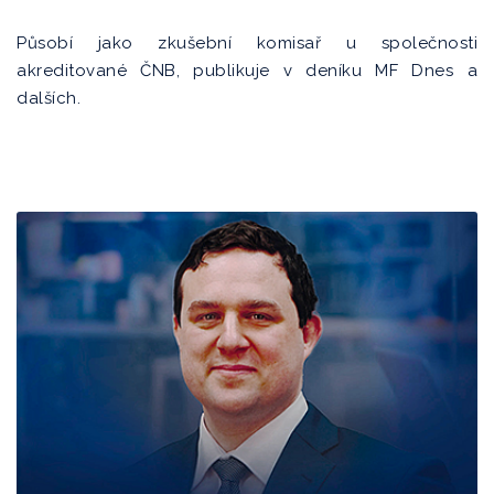
Působí jako zkušební komisař u společnosti
akreditované ČNB, publikuje v deníku MF Dnes a
dalších.