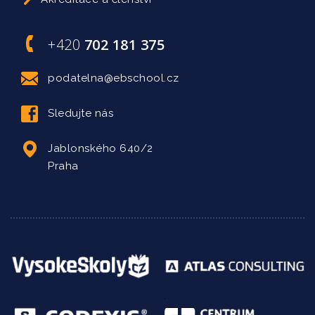
+420
702 181 375
podatelna@ebschool.cz
Sledujte nás
Jablonského 640/2
Praha