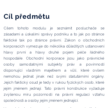
Cíl předmětu
Cílem tohoto modulu je seznámit posluchače se
zásadami a úskalími správy podniku a to jak po stránce
faktické tak po stránce právní. Zákon o obchodních
korporacích vymezuje do několika důležitých ustanovení
hlavy první a hlavy druhé pojem péče řádného
hospodáře. Obchodní korporace jsou jako právnické
osoby samostatnými subjekty práv a povinností
disponující vlastním majetkem a vůlí, které ovšem
nemohou jednat jinak než svými statutárními orgány.
Jejich faktický osud je tedy v rukou fyzických osob, které
jejím jménem jednají. Tato právní konstrukce vyžaduje
zvýšenou míru pozornosti na právní regulaci vztahu
společnosti a osoby jejím jménem jednající.