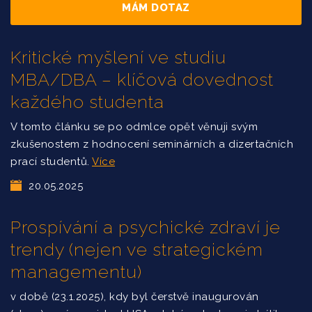
MÁM DOTAZ
Kritické myšlení ve studiu
MBA/DBA – klíčová dovednost
každého studenta
V tomto článku se po odmlce opět věnuji svým
zkušenostem z hodnocení seminárních a dizertačních
prací studentů.
Více
20.05.2025
Prospívání a psychické zdraví je
trendy (nejen ve strategickém
managementu)
v době (23.1.2025), kdy byl čerstvě inaugurován