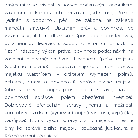
změnami v souvislosti s novým občanským zákoníkem,
zákonem o korporacích. Příslušná judikatura, Rozbor
„jednání s odbornou péčí“ (ze zákona, na základě
mandátní smlouvy), Uplatnění práv a povinností ve
vztahu k věřitelům, dlužníkům (postoupení pohledávek,
uplatnění pohledávek u soudu, či v rámci rozhodčího
řízení, následný výkon práva, povinnost podat návrh na
zahájení insolvenčního řízení, likvidace), Správa majetku
(vlastního a cizího) - podstata majetku a jmění, správa
majetku vlastníkem – držitelem (vymezení pojmů,
ochrana, práva a povinnosti), správa cizího majetku
(obecná pravidla, pojmy prostá a plná správa, práva a
povinnosti správce, pojem obezřetná investice),
Dobrovolné přenechání správy jinému a možnosti
kontroly vlastníkem (vymezení pojmů výprosa, výpůjčka,
zápůjčka), Nutný výkon správy cizího majetku, Trestné
činy ke správě cizího majetku, současná judikatura a
Řádné vedení účetnictví.