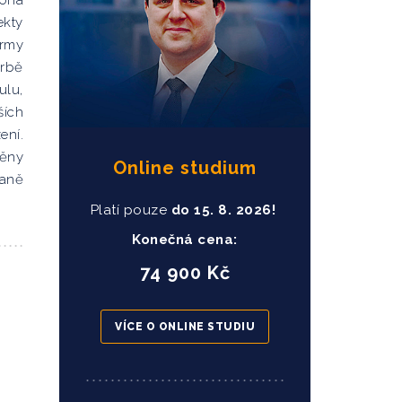
kona
ekty
rmy
orbě
ulu,
ších
ení.
měny
Online studium
raně
Platí pouze
do
15
. 8. 2026!
Konečná cena:
74 900 Kč
VÍCE O ONLINE STUDIU