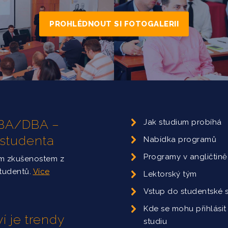
PROHLÉDNOUT SI FOTOGALERII
 MBA/DBA –
Jak studium probíhá
 studenta
Nabídka programů
Programy v angličtině
ým zkušenostem z
studentů.
Více
Lektorský tým
Vstup do studentské 
Kde se mohu přihlásit
í je trendy
studiu