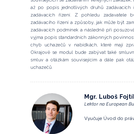
souvisejících se zadáváním veřejných zakázek,
až po popis jednotlivých druhů zadávacích 
zadávacích řízení. Z pohledu zadavatele
zadávacího řízení a způsoby, jak může být za
zadávacích podmínek a následně při posuzová
vyjma popis standardních zákonných povinnost
chyb uchazečů v nabídkách, které mají zpra
Okrajově se modul bude zabývat také smluv
smluv a otázkám souvisejícím a dále pak otáz
uchazečů.
Mgr. Luboš Fojtí
Lektor na European Bu
Vyučuje Úvod do práv