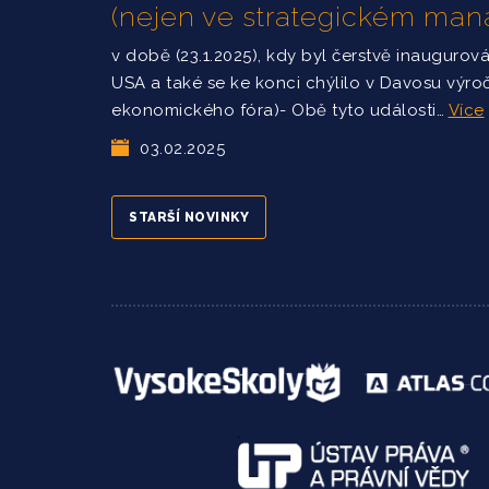
(nejen ve strategickém ma
v době (23.1.2025), kdy byl čerstvě inaugurov
USA a také se ke konci chýlilo v Davosu výro
ekonomického fóra)- Obě tyto události…
Více
03.02.2025
STARŠÍ NOVINKY