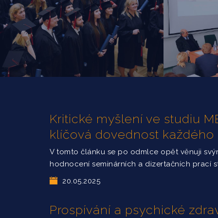
Kritické myšlení ve studiu
klíčová dovednost každého
V tomto článku se po odmlce opět věnuji sv
hodnocení seminárních a dizertačních prací 
20.05.2025
Prospívání a psychické zdrav