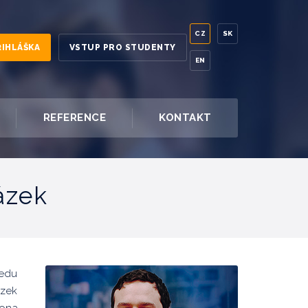
CZ
SK
ŘIHLÁŠKA
VSTUP PRO STUDENTY
EN
REFERENCE
KONTAKT
ázek
ledu
ázek