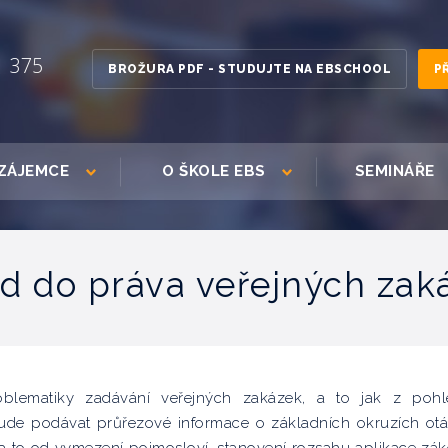
1 375
BROŽURA PDF - STUDUJTE NA EBSCHOOL
P
ZÁJEMCE
O ŠKOLE EBS
SEMINÁŘE
d do práva veřejných zak
blematiky zadávání veřejných zakázek, a to jak z poh
ude podávat průřezové informace o základních okruzích ot