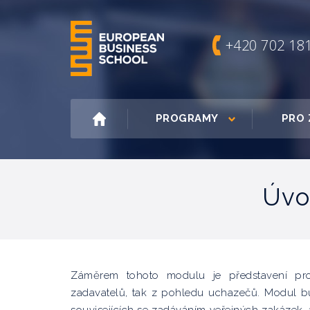
+420 702 18
PROGRAMY
PRO 
Úvo
Záměrem tohoto modulu je představení pro
zadavatelů, tak z pohledu uchazečů. Modul b