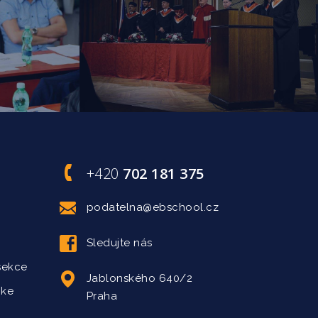
+420
702 181 375
podatelna@ebschool.cz
Sledujte nás
sekce
Jablonského 640/2
 ke
Praha