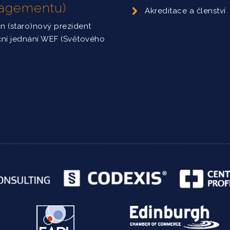
nagementu)
Akreditace a členství
án (staro)nový prezident
ční jednání WEF (Světového