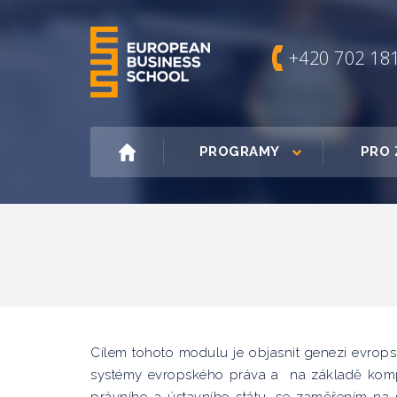
+420 702 18
PROGRAMY
PRO 
Cílem tohoto modulu je objasnit genezi evrops
systémy evropského práva a na základě kompar