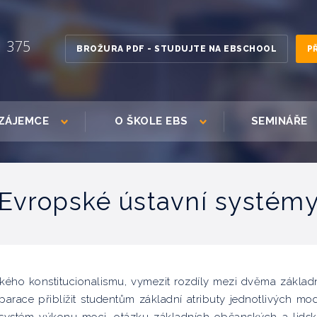
1 375
BROŽURA PDF - STUDUJTE NA EBSCHOOL
P
ZÁJEMCE
O ŠKOLE EBS
SEMINÁŘE
Evropské ústavní systém
kého konstitucionalismu, vymezit rozdíly mezi dvěma základ
ace přiblížit studentům základní atributy jednotlivých mo