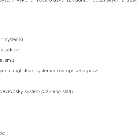
 systém výkonu moci, otázku základních občanských a lids
ch systémů
ký základ
nalismu
ým a anglickým systémem evropského práva
doevropský systém právního státu
cie