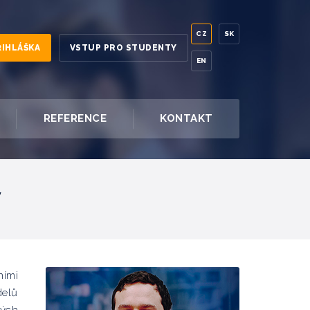
CZ
SK
ŘIHLÁŠKA
VSTUP PRO STUDENTY
EN
REFERENCE
KONTAKT
y
ními
delů