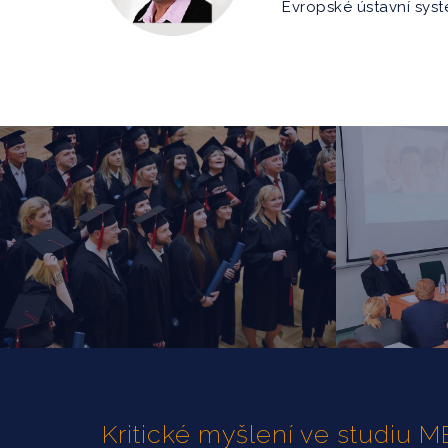
Evropské ústavní syst
Kritické myšlení ve studiu