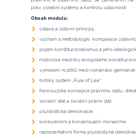
právního a ústavního státu, se zaměřením na
práv, volební systémy a kontrolu ústavnosti.
Obsah modulu:
ústava a ústavní principy;
význam a metodologie komparace ústavní
pojem konstitucionalismus a jeho ideologic
historické mezníky evropského konstitucio
vymezení rozdílů mezi románsko-germánsk
britský systém „Rule of Law“
francouzská koncepce právního státu; stře
sociální stát a sociální právní stát
pluralistická demokracie
konkurenční a konsensuální monarchie
reprezentativní forma pluralistické demokra