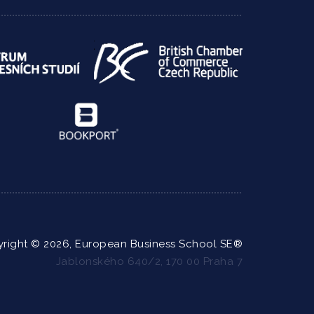
right © 2026, European Business School SE®
Jablonského 640/2, 170 00 Praha 7