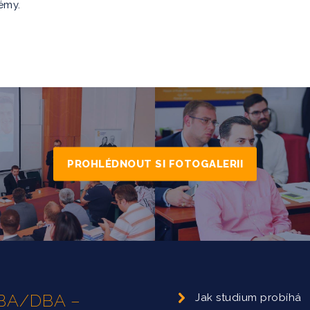
émy.
PROHLÉDNOUT SI FOTOGALERII
 MBA/DBA –
Jak studium probíhá