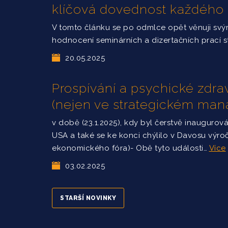
klíčová dovednost každého
V tomto článku se po odmlce opět věnuji sv
hodnocení seminárních a dizertačních prací 
20.05.2025
Prospívání a psychické zdrav
(nejen ve strategickém ma
v době (23.1.2025), kdy byl čerstvě inaugurov
USA a také se ke konci chýlilo v Davosu výro
ekonomického fóra)- Obě tyto události…
Více
03.02.2025
STARŠÍ NOVINKY