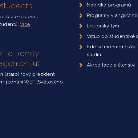
 studenta
Nabídka programů
Programy v angličtině
ým zkušenostem z
studentů.
Více
Lektorský tým
Vstup do studentské 
Kde se mohu přihlásit
í je trendy
studiu
nagementu)
Akreditace a členství
án (staro)nový prezident
ční jednání WEF (Světového