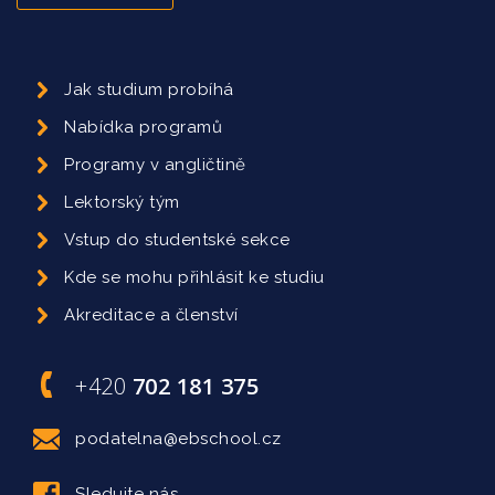
Jak studium probíhá
Nabídka programů
Programy v angličtině
Lektorský tým
Vstup do studentské sekce
Kde se mohu přihlásit ke studiu
Akreditace a členství
+420
702 181 375
podatelna@ebschool.cz
Sledujte nás