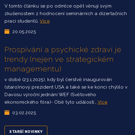
V tomto článku se po odmlce opět věnuji svým
zkušenostem z hodnocení seminárních a dizertačních
prací studentů.
Více
20.05.2025
Prospívání a psychické zdraví je
trendy (nejen ve strategickém
managementu)
v době (23.1.2025), kdy byl čerstvě inaugurován
(staro)nový prezident USA a také se ke konci chýlilo v
Davosu výroční jednání WEF (Světového
ekonomického fóra)- Obě tyto události…
Více
03.02.2025
STARŠÍ NOVINKY