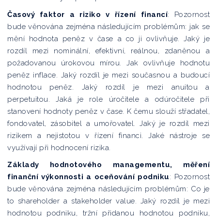
Časový faktor a riziko v řízení financí
: Pozornost
bude věnována zejména následujícím problémům: jak se
mění hodnota peněz v čase a co ji ovlivňuje. Jaký je
rozdíl mezi nominální, efektivní, reálnou, zdaněnou a
požadovanou úrokovou mírou. Jak ovlivňuje hodnotu
peněz inflace. Jaký rozdíl je mezi současnou a budoucí
hodnotou peněz. Jaký rozdíl je mezi anuitou a
perpetuitou. Jaká je role úročitele a odúročitele při
stanovení hodnoty peněz v čase. K čemu slouží střadatel,
fondovatel, zásobitel a umořovatel. Jaký je rozdíl mezi
rizikem a nejistotou v řízení financi. Jaké nástroje se
využívají při hodnocení rizika.
Základy hodnotového managementu, měření
finanční výkonnosti a oceňování podniku
: Pozornost
bude věnována zejména následujícím problémům: Co je
to shareholder a stakeholder value. Jaký rozdíl je mezi
hodnotou podniku, tržní přidanou hodnotou podniku,