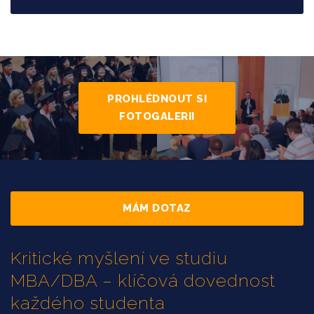
PROHLÉDNOUT SI
FOTOGALERII
MÁM DOTAZ
Kritické myšlení ve studiu
MBA/DBA – klíčová dovednost
každého studenta