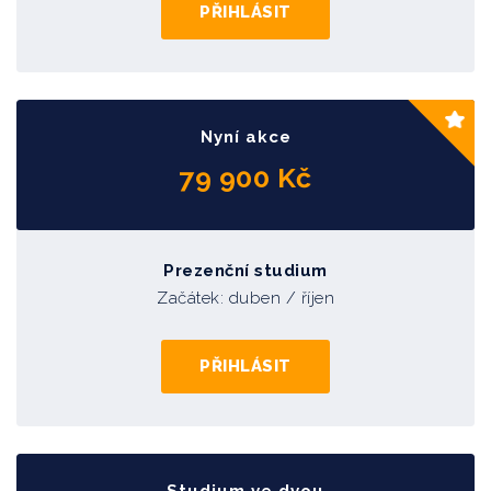
PŘIHLÁSIT
Firemní kultura & identita
Ing. Miroslav Focht, MBA
Time management
Nyní akce
79 900 Kč
Bc. Jan Brodský, DiS.
Strategie výběru nových spolupracovníků
Mgr. Patrik Spannbauer
Prezenční studium
Začátek: duben
/ říjen
Strategický marketing
Karel Křivan
PŘIHLÁSIT
Strategický Management
Ing. Libor Friedel, MBA
Strategické techniky a analýzy (SWOT, PEST)