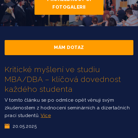
FOTOGALERII
MÁM DOTAZ
Kritické myšlení ve studiu
MBA/DBA – klíčová dovednost
každého studenta
V tomto článku se po odmlce opět věnuji svým
zkušenostem z hodnocení seminárních a dizertačních
prací studentů.
Více
20.05.2025