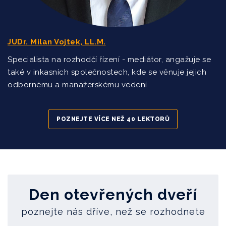
Dějiny a současnost diplomacie
PhDr. Marie Hamplová, Ph.D.
JUDr. Milan Vojtek, LL.M.
Daňová optimalizace
Specialista na rozhodčí řízení - mediátor, angažuje se
Ing. Bc. Ludmila Klimešová, MBA
také v inkasních společnostech, kde se věnuje jejich
odbornému a manažerskému vedení
Business Development (v angličtině)
Ing. Miroslav Focht, MBA, DBA
POZNEJTE VÍCE NEŽ 40 LEKTORŮ
Prezentační dovednosti manažera (gestika, mimika,
proxemika a posturologie)
Ing. Zdeněk Eška, MBA, LL.B.
Den otevřených dveří
poznejte nás dříve, než se rozhodnete