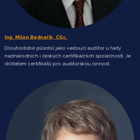
Ing. Jan Řezníček
Management lidských zdrojů
Mgr. Hana Ondráčková
Ing. Milan Bednařík, CSc.
Lidská práva a svobody v EU
Dlouhodobě působil jako vedoucí auditor u řady
Prof. PhDr. Miloslav Bednář, CSc.
nadnárodních i českých certifikačních společností. Je
držitelem certifikátů pro auditorskou činnost.
Firemní leadership
Ing. Miroslav Focht, MBA, DBA
Kvalita péče ve zdravotnictví
Ing. Milan Bednařík, CSc.
Koučink pro manažery
Ivona Homolková