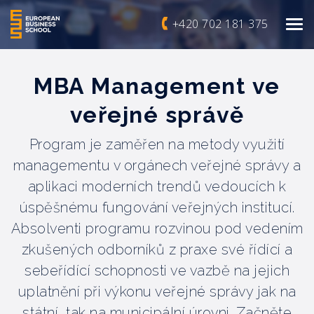
+420 702 181 375
MBA Management ve
veřejné správě
Program je zaměřen na metody využití
managementu v orgánech veřejné správy a
aplikaci moderních trendů vedoucích k
úspěšnému fungování veřejných institucí.
Absolventi programu rozvinou pod vedením
zkušených odborníků z praxe své řídící a
sebeřídící schopnosti ve vazbě na jejich
uplatnění při výkonu veřejné správy jak na
státní, tak na municipální úrovni. Začněte