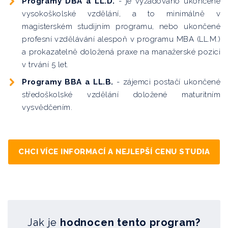
Programy DBA a LL.D.
- je vyžadováno ukončené
PhDr. Jana Krausová, MBA
vysokoškolské vzdělání, a to minimálně v
magisterském studijním programu, nebo ukončené
Realitní trh a obchodování s nemovitostmi
profesní vzdělávání alespoň v programu MBA (LL.M.)
Mgr. Jiří Fritsch, QRM, MBA
a prokazatelně doložená praxe na manažerské pozici
v trvání 5 let.
Řádná správa podniku
Programy BBA a LL.B.
- zájemci postačí ukončené
JUDr. PhDr. Zdeňka Beranová
středoškolské vzdělání doložené maturitním
vysvědčením.
Psychologie vedení & řízení lidí
Mgr. Pavlína Horáčková, MBA
CHCI VÍCE INFORMACÍ A NEJLEPŠÍ CENU STUDIA
Projektový Management
Mgr. Šárka Hájková
Legislativa územně samosprávných celků
doc. JUDr. PhDr. Zdeněk Fiala, Ph.D.
Jak je
hodnocen tento program?