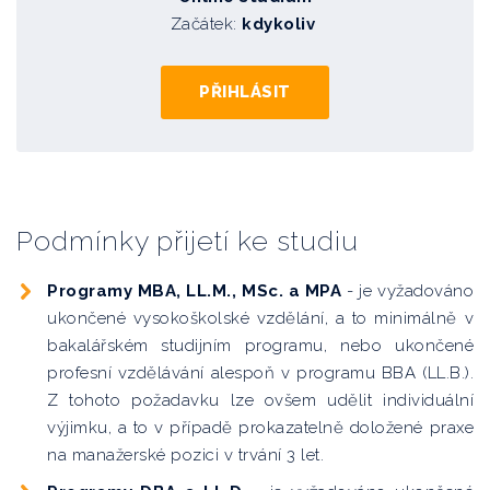
Začátek:
kdykoliv
Social and Communications Knowledge of Manager
Ing. Miroslav Focht, MBA, DBA
PŘIHLÁSIT
Smluvní právo
Mgr. Jan Hrabec
Rozhodčí řízení v tuzemsku
Podmínky přijetí ke studiu
JUDr. Luděk Lisse, Ph.D. LL.M.
Programy MBA, LL.M., MSc. a MPA
- je vyžadováno
Rozhodčí řízení v judikatuře soudů
ukončené vysokoškolské vzdělání, a to minimálně v
JUDr. Luděk Lisse, Ph.D. LL.M.
bakalářském studijním programu, nebo ukončené
profesní vzdělávání alespoň v programu BBA (LL.B.).
Řízení personálních nákladů
Z tohoto požadavku lze ovšem udělit individuální
Mgr. Hana Ondráčková
výjimku, a to v případě prokazatelně doložené praxe
na manažerské pozici v trvání 3 let.
Risk management