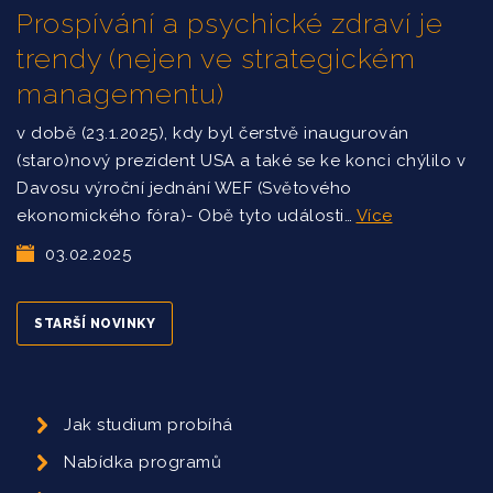
Prospívání a psychické zdraví je
trendy (nejen ve strategickém
managementu)
v době (23.1.2025), kdy byl čerstvě inaugurován
(staro)nový prezident USA a také se ke konci chýlilo v
Davosu výroční jednání WEF (Světového
ekonomického fóra)- Obě tyto události…
Více
03.02.2025
STARŠÍ NOVINKY
Jak studium probíhá
Nabídka programů