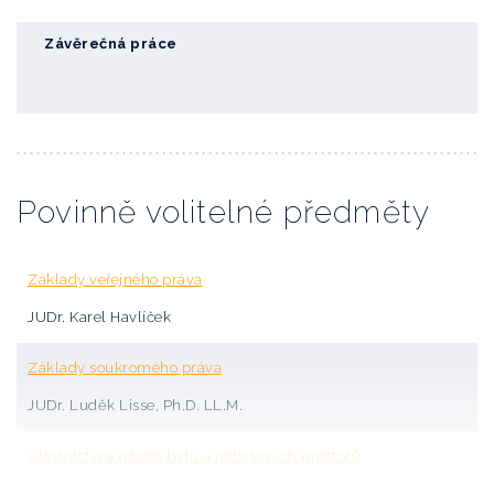
Závěrečná práce
Povinně volitelné předměty
Základy veřejného práva
JUDr. Karel Havlíček
Základy soukromého práva
JUDr. Luděk Lisse, Ph.D. LL.M.
Vlastnictví a nájem bytů a nebytových prostorů
JUDr. Adam Zítek, Ph.D.