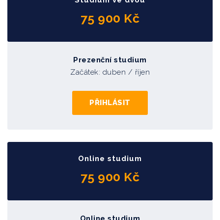
Studium ve dvou
Ing. Libor Friedel, MBA
75 900 Kč
Strategické řešení konfliktních situací 2
Mgr. Pavlína Horáčková, MBA
Prezenční studium
Začátek: duben
/ říjen
Statutární orgány a zástupci obchodních korporací
JUDr. Luděk Lisse, Ph.D. LL.M.
PŘIHLÁSIT
Společné atributy výkonných obchodníků
Dagmar Hladíková, MBA, MSc.
Současné problémy světové ekonomiky
Online studium
Ing. Bc. Jiří Mihola, CSc.
75 900 Kč
Sociální sítě a content marketing
Vít Baloušek
Online studium