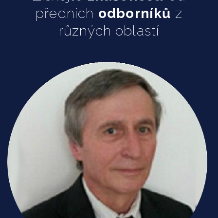
předních
odborníků
z
Mediace v občanských a obchodních věcech
různých oblastí
Mgr. Šárka Hájková
Marketing management a branding
Vít Baloušek
Manažerské účetnictví
Prof. Ing. Bohumil Král, CSc.
Manažerské finance
JUDr. Martin Landa
Management změn
Ing. Libor Friedel, MBA
Management likvidace pojistných událostí