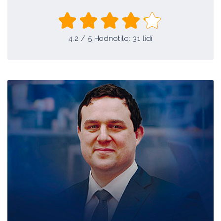
Právo územně samosprávných celků
doc. JUDr. PhDr. Zdeněk Fiala, Ph.D.
4.2
/ 5 Hodnotilo:
31
lidí
Právo a pojištění
Doc. JUDr. Olga Sovová, Ph. D.
Právní vztahy k nemovitostem
JUDr. Adam Zítek, Ph.D.
Pracovní právo
JUDr. Ladislav Jouza
Pojištění jako specifické odvětví ekonomiky
Dagmar Hladíková, MBA, MSc.
Personální strategie a organizace
Mgr. Hana Ondráčková