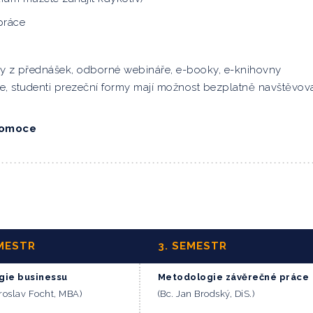
práce
y z přednášek, odborné webináře, e-booky, e-knihovny
studenti prezeční formy mají možnost bezplatně navštěvov
promoce
EMESTR
3. SEMESTR
gie businessu
Metodologie závěrečné práce
iroslav Focht, MBA)
(Bc. Jan Brodský, DiS.)