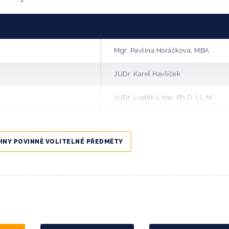
Mgr. Pavlína Horáčková, MBA
JUDr. Karel Havlíček
JUDr. Luděk Lisse, Ph.D. LL.M.
JUDr. Adam Zítek, Ph.D.
HNY POVINNĚ VOLITELNÉ PŘEDMĚTY
Mgr. Luboš Fojtík
Pietro Andrea Podda, Ph.D.
Ing. Libor Friedel, MBA
bcí a krajů)
JUDr. Michal Sýkora