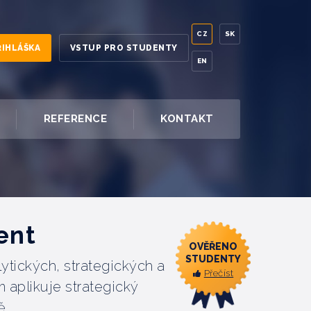
CZ
SK
ŘIHLÁŠKA
VSTUP PRO STUDENTY
EN
REFERENCE
KONTAKT
ent
OVĚŘENO
STUDENTY
tických, strategických a
Přečíst
 aplikuje strategický
ě.