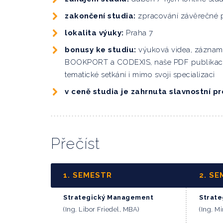
zakončení studia:
zpracování závěrečné 
lokalita výuky:
Praha 7
bonusy ke studiu:
výuková videa, záznam
BOOKPORT a CODEXIS, naše PDF publikace, 
tematické setkání i mimo svoji specializaci
v ceně studia je zahrnuta slavnostní 
Přečíst
1. SEMESTR
2. S
Strategický Management
Strate
(Ing. Libor Friedel, MBA)
(Ing. M