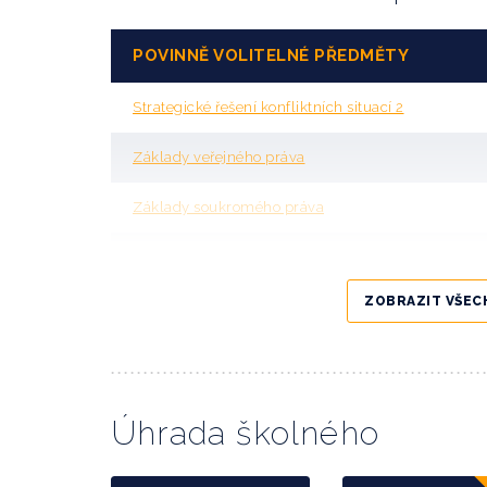
POVINNĚ VOLITELNÉ PŘEDMĚTY
Strategické řešení konfliktních situací 2
Základy veřejného práva
Základy soukromého práva
Vlastnictví a nájem bytů a nebytových prostorů
ZOBRAZIT VŠEC
Úvod do práva veřejných zakázek
International Business and Finance
Tvorba podnikové vize
Úhrada školného
Trestní odpovědnost manažerů a korporací (firem, o