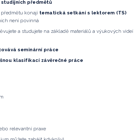
 studijních předmětů
 předmětu konají
tematická setkání s lektorem (TS)
nich není povinná
ěvujete a studujete na základě materiálů a výukových videí
covává seminární práce
šnou klasifikací závěrečné práce
um
bo relevantní praxe
dium můžete zahájit kdykoliv)