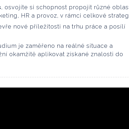
s
, osvojíte si schopnost propojit různé oblas
keting, HR a provoz, v rámci celkové strateg
vře nové příležitosti na trhu práce a posílí
udium je zaměřeno na reálné situace a
ní okamžitě aplikovat získané znalosti do