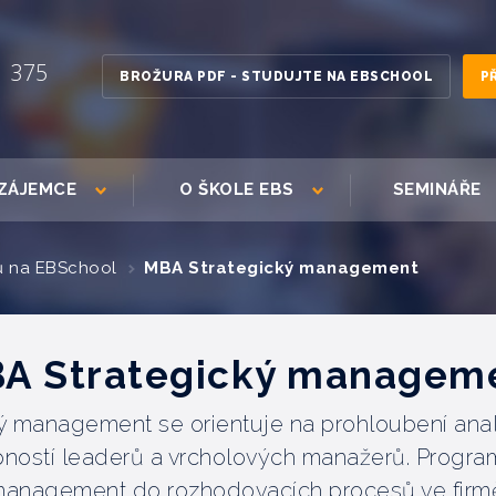
1 375
BROŽURA PDF - STUDUJTE NA EBSCHOOL
P
ZÁJEMCE
O ŠKOLE EBS
SEMINÁŘE
ů na EBSchool
MBA Strategický management
A Strategický managem
 management se orientuje na prohloubení analy
ostí leaderů a vrcholových manažerů. Program
anagement do rozhodovacích procesů ve firm