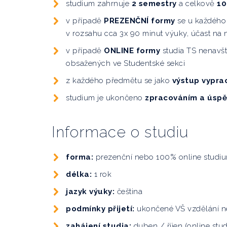
studium zahrnuje
2 semestry
a celkově
10
v případě
PREZENČNÍ formy
se u každého
v rozsahu cca 3x 90 minut výuky, účast na 
v případě
ONLINE formy
studia TS nenavšt
obsažených ve Studentské sekci
z každého předmětu se jako
výstup vypra
studium je ukončeno
zpracováním a úspě
Informace o studiu
forma:
prezenční nebo 100% online studi
délka:
1 rok
jazyk výuky:
čeština
podmínky přijetí:
ukončené VŠ vzdělání ne
zahájení studia:
duben
/ říjen
(online stu