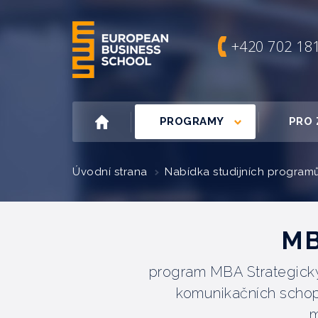
+420 702 18
PROGRAMY
PRO 
Úvodní strana
Nabídka studijních program
MB
program MBA Strategický
komunikačních schopn
m