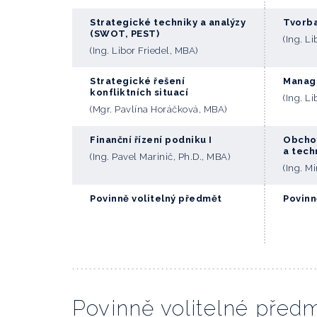
Strategické techniky a analýzy
Tvorba
(SWOT, PEST)
(Ing. L
(Ing. Libor Friedel, MBA)
Strategické řešení
Manag
konfliktních situací
(Ing. L
(Mgr. Pavlína Horáčková, MBA)
Finanční řízení podniku I
Obchod
a tech
(Ing. Pavel Marinič, Ph.D., MBA)
(Ing. M
Povinně volitelný předmět
Povinn
Povinně volitelné před