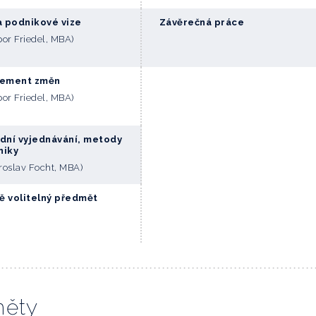
 podnikové vize
Závěrečná práce
ibor Friedel, MBA)
ement změn
ibor Friedel, MBA)
ní vyjednávání, metody
niky
iroslav Focht, MBA)
ě volitelný předmět
měty