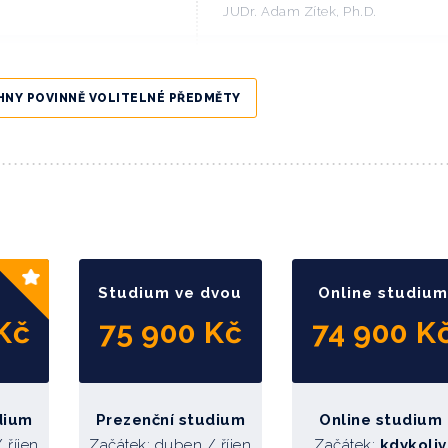
JUDr. Adam Zítek, Ph.D.
Mgr. Luboš Fojtík
HNY POVINNĚ VOLITELNÉ PŘEDMĚTY
Pietro Andrea Podda, Ph.D.
Ing. Libor Friedel, MBA
bcí a krajů)
JUDr. Michal Sýkora
eku zdravotnictví
Mgr. René Šifta
Ing. Miroslav Focht, MBA
Studium ve dvou
Online studium
Kč
75 900 Kč
74 900 K
Bc. Jan Brodský, DiS.
Mgr. Patrik Spannbauer
dium
Prezenční studium
Online studium
Karel Křivan
/ říjen
Začátek: duben
/ říjen
Začátek:
kdykoli