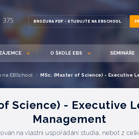
1 375
BROŽURA PDF - STUDUJTE NA EBSCHOOL
P
ZÁJEMCE
O ŠKOLE EBS
SEMINÁŘE
ů na EBSchool
MSc. (Master of Science) - Executive
of Science) - Executive 
Management
ován na vlastní uspořádání studia, neboť z cel