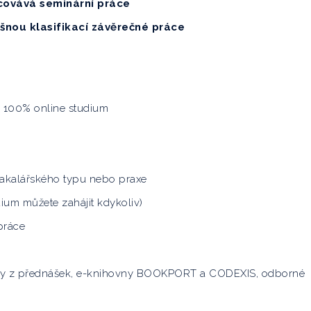
covává seminární práce
šnou klasifikací závěrečné práce
o 100% online studium
akalářského typu nebo praxe
dium můžete zahájit kdykoliv)
práce
my z přednášek, e-knihovny BOOKPORT a CODEXIS, odborné