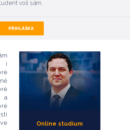
tudent volí sám.
PŘIHLÁŠKA
Vám
h i
eré
vně
eré
e a
eré
sti
 ve
Online studium