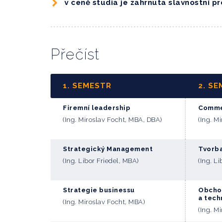
v ceně studia je zahrnuta slavnostní 
Přečíst
1. SEMESTR
2. S
Firemní leadership
Comme
(Ing. Miroslav Focht, MBA, DBA)
(Ing. M
Strategický Management
Tvorba
(Ing. Libor Friedel, MBA)
(Ing. L
Strategie businessu
Obchod
a tech
(Ing. Miroslav Focht, MBA)
(Ing. M