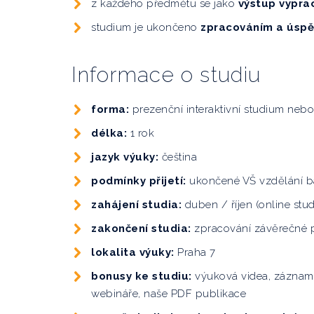
z každého předmětu se jako
výstup vypra
studium je ukončeno
zpracováním a úspě
Informace o studiu
forma:
prezenční interaktivní studium neb
délka:
1 rok
jazyk výuky:
čeština
podmínky přijetí:
ukončené VŠ vzdělání b
zahájení studia:
duben
/ říjen (
online stu
zakončení studia:
zpracování závěrečné 
lokalita výuky:
Praha 7
bonusy ke studiu:
výuková videa, zázna
webináře, naše PDF publikace