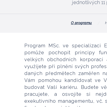
jednotlivých 11
O programu
Program MSc. ve specializaci
pomůže pochopit principy fu
velkých obchodních korporací 
využijete při plnění svých profe
daných předmětech zaměřen na n
Vám pomohou kandidovat ve Va
budovat Vaši kariéru. Budete věd
pracujete, a osvojíte si nejd
exekutivního managementu, vč. st