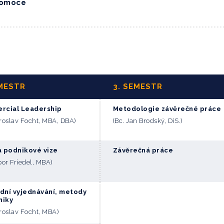
promoce
EMESTR
3. SEMESTR
rcial Leadership
Metodologie závěrečné práce
iroslav Focht, MBA, DBA)
(Bc. Jan Brodský, DiS.)
 podnikové vize
Závěrečná práce
ibor Friedel, MBA)
ní vyjednávání, metody
niky
iroslav Focht, MBA)