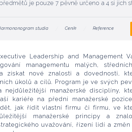
 předmětů je pouze 7 pěvně určeno a 4 si jich s
Harmononogram studia
Ceník
Reference
 Executive Leadership and Management 
ngování managementu malých, středníc
a získat nové znalosti a dovednosti, kt
sních úkolů a cílů. Program je ve svých pe
ejdůležitější manažerské disciplíny, kt
ší kariéře na přední manažerské pozic
ět, jak řídit vlastní firmu či firmu, ve kt
ůležitější manažerské principy a znalo
rategického uvažování, řízení lidí a změn