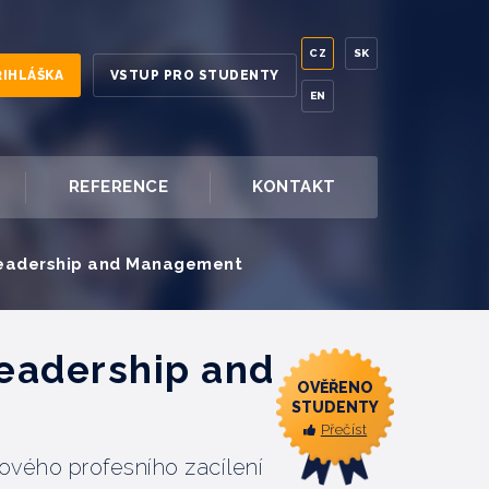
CZ
SK
ŘIHLÁŠKA
VSTUP PRO STUDENTY
EN
REFERENCE
KONTAKT
 Leadership and Management
Leadership and
OVĚŘENO
STUDENTY
Přečíst
kového profesního zacílení