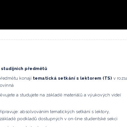
 studijních předmětů
předmětu konají
tematická setkání s lektorem (TS)
v rozs
povinná
ěvujete a studujete na základě materiálů a výukových videí
řipravuje: absolvováním tematických setkání s lektory,
základě podkladů dostupných v on-line studentské sekci