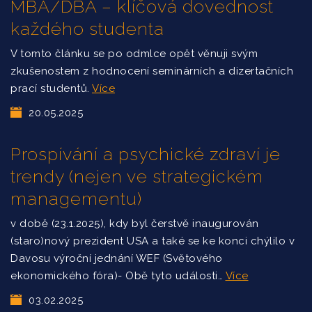
MBA/DBA – klíčová dovednost
každého studenta
V tomto článku se po odmlce opět věnuji svým
zkušenostem z hodnocení seminárních a dizertačních
prací studentů.
Více
20.05.2025
Prospívání a psychické zdraví je
trendy (nejen ve strategickém
managementu)
v době (23.1.2025), kdy byl čerstvě inaugurován
(staro)nový prezident USA a také se ke konci chýlilo v
Davosu výroční jednání WEF (Světového
ekonomického fóra)- Obě tyto události…
Více
03.02.2025