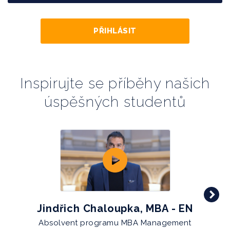
PŘIHLÁSIT
Inspirujte se příběhy našich
úspěšných studentů
Jindřich Chaloupka, MBA - EN
,,Běh
Absolvent programu MBA Management
jse