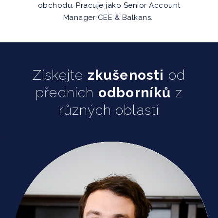
obchodu. Pracuje jako Senior Account
Manager CEE & Balkans.
Získejte
zkušenosti
od
předních
odborníků
z
různých oblastí