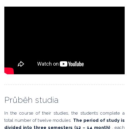
Průběh studia
In the course of their studies, the students complete a
total number of twelve modules.
The period of study is
divided into three semesters (12 – 14 month)
, each