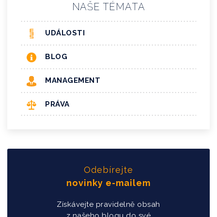
NAŠE TÉMATA
UDÁLOSTI
BLOG
MANAGEMENT
PRÁVA
Odebírejte
novinky e-mailem
Získávejte pravidelně obsah
z našeho blogu do své