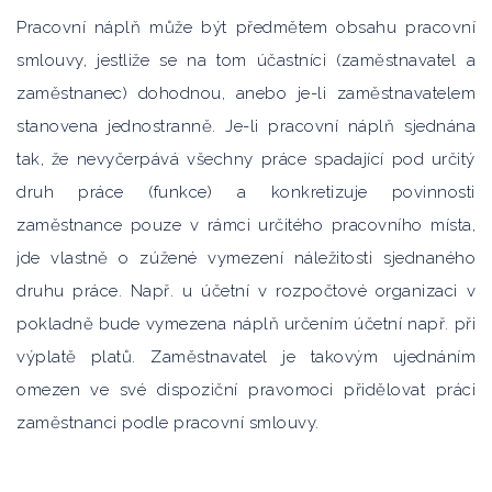
Pracovní náplň může být předmětem obsahu pracovní
smlouvy, jestliže se na tom účastníci (zaměstnavatel a
zaměstnanec) dohodnou, anebo je-li zaměstnavatelem
stanovena jednostranně. Je-li pracovní náplň sjednána
tak, že nevyčerpává všechny práce spadající pod určitý
druh práce (funkce) a konkretizuje povinnosti
zaměstnance pouze v rámci určitého pracovního místa,
jde vlastně o zúžené vymezení náležitosti sjednaného
druhu práce. Např. u účetní v rozpočtové organizaci v
pokladně bude vymezena náplň určením účetní např. při
výplatě platů. Zaměstnavatel je takovým ujednáním
omezen ve své dispoziční pravomoci přidělovat práci
zaměstnanci podle pracovní smlouvy.