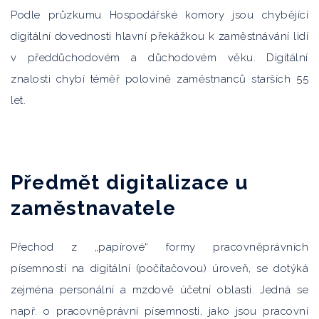
Podle průzkumu Hospodářské komory jsou chybějící
digitální dovednosti hlavní překážkou k zaměstnávání lidí
v předdůchodovém a důchodovém věku. Digitální
znalosti chybí téměř polovině zaměstnanců starších 55
let.
Předmět digitalizace u
zaměstnavatele
Přechod z „papírové“ formy pracovněprávních
písemností na digitální (počítačovou) úroveň, se dotýká
zejména personální a mzdově účetní oblasti. Jedná se
např. o pracovněprávní písemnosti, jako jsou pracovní