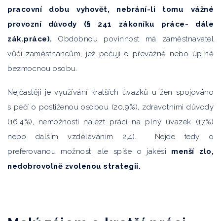
pracovní dobu vyhovět, nebrání-li tomu vážné
provozní důvody (§ 241 zákoníku práce- dále
zák.práce).
Obdobnou povinnost má zaměstnavatel
vůči zaměstnancům, jež pečují o převážně nebo úplně
bezmocnou osobu.
Nejčastěji je využívání kratších úvazků u žen spojováno
s péčí o postiženou osobou (20,9%), zdravotními důvody
(16,4%), nemožností nalézt práci na plný úvazek (17%)
nebo dalším vzděláváním 2,4). Nejde tedy o
preferovanou možnost, ale spíše o jakési
menší zlo,
nedobrovolně zvolenou strategii.