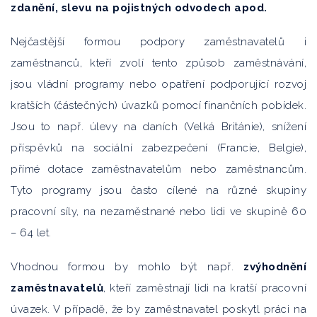
zdanění, slevu na pojistných odvodech apod.
Nejčastější formou podpory zaměstnavatelů i
zaměstnanců, kteří zvolí tento způsob zaměstnávání,
jsou vládní programy nebo opatření podporující rozvoj
kratších (částečných) úvazků pomocí finančních pobídek.
Jsou to např. úlevy na daních (Velká Británie), snížení
příspěvků na sociální zabezpečení (Francie, Belgie),
přímé dotace zaměstnavatelům nebo zaměstnancům.
Tyto programy jsou často cílené na různé skupiny
pracovní síly, na nezaměstnané nebo lidi ve skupině 60
– 64 let.
Vhodnou formou by mohlo být např.
zvýhodnění
zaměstnavatelů
, kteří zaměstnají lidi na kratší pracovní
úvazek. V případě, že by zaměstnavatel poskytl práci na