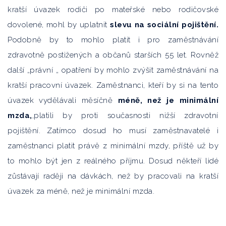
kratší úvazek rodiči po mateřské nebo rodičovské
dovolené, mohl by uplatnit
slevu na sociální
pojištění.
Podobně by to mohlo platit i pro zaměstnávání
zdravotně postižených a občanů starších 55 let. Rovněž
další „právní „ opatření by mohlo zvýšit zaměstnávání na
kratší pracovní úvazek. Zaměstnanci, kteří by si na tento
úvazek vydělávali měsíčně
méně,
než je minimální
mzda,
,platili by proti současnosti nižší zdravotní
pojištění. Zatímco dosud ho musí zaměstnavatelé i
zaměstnanci platit právě z minimální mzdy, příště už by
to mohlo být jen z reálného příjmu. Dosud někteří lidé
zůstávají raději na dávkách, než by pracovali na kratší
úvazek za méně, než je minimální mzda.