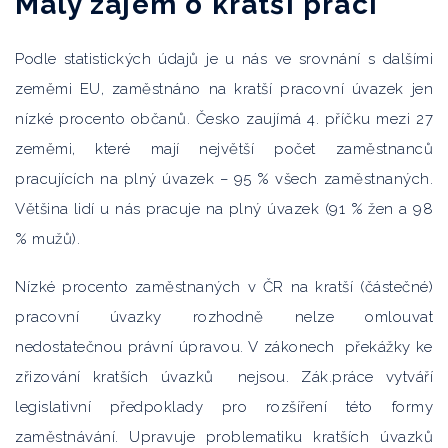
Malý zájem o kratší práci
Podle statistických údajů je u nás ve srovnání s dalšími
zeměmi EU, zaměstnáno na kratší pracovní úvazek jen
nízké procento občanů. Česko zaujímá 4. příčku mezi 27
zeměmi, které mají největší počet zaměstnanců
pracujících na plný úvazek – 95 % všech zaměstnaných.
Většina lidí u nás pracuje na plný úvazek (91 % žen a 98
% mužů).
Nízké procento zaměstnaných v ČR na kratší (částečné)
pracovní úvazky rozhodně nelze omlouvat
nedostatečnou právní úpravou. V zákonech překážky ke
zřizování kratších úvazků nejsou. Zák.práce vytváří
legislativní předpoklady pro rozšíření této formy
zaměstnávání. Upravuje problematiku kratších úvazků