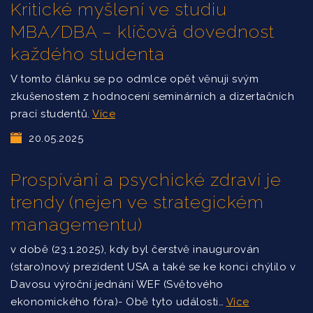
Kritické myšlení ve studiu
MBA/DBA – klíčová dovednost
každého studenta
V tomto článku se po odmlce opět věnuji svým
zkušenostem z hodnocení seminárních a dizertačních
prací studentů.
Více
20.05.2025
Prospívání a psychické zdraví je
trendy (nejen ve strategickém
managementu)
v době (23.1.2025), kdy byl čerstvě inaugurován
(staro)nový prezident USA a také se ke konci chýlilo v
Davosu výroční jednání WEF (Světového
ekonomického fóra)- Obě tyto události…
Více