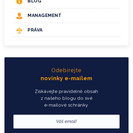
BLOG
MANAGEMENT
PRÁVA
Odebírejte
novinky e-mailem
Získávejte pravidelně obsah
z našeho blogu do své
e-mailové schránky.