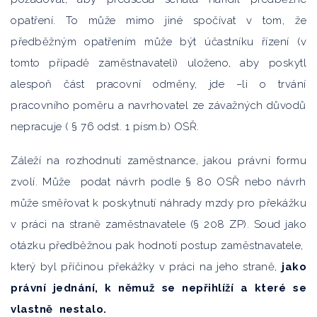
opatření. To může mimo jiné spočívat v tom, že
předběžným opatřením může být účastníku řízení (v
tomto případě zaměstnavateli) uloženo, aby poskytl
alespoň část pracovní odměny, jde –li o trvání
pracovního poměru a navrhovatel ze závažných důvodů
nepracuje ( § 76 odst. 1 písm.b) OSŘ.
Záleží na rozhodnutí zaměstnance, jakou právní formu
zvolí. Může podat návrh podle § 80 OSŘ nebo návrh
může směřovat k poskytnutí náhrady mzdy pro překážku
v práci na straně zaměstnavatele (§ 208 ZP). Soud jako
otázku předběžnou pak hodnotí postup zaměstnavatele,
který byl příčinou překážky v práci na jeho straně,
jako
právní jednání, k němuž se nepřihlíží a které se
vlastně nestalo.