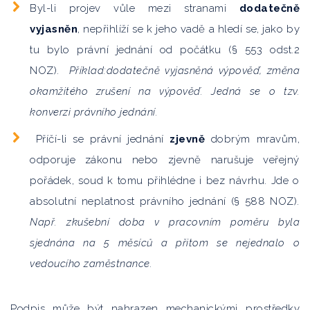
Byl-li projev vůle mezi stranami
dodatečně
vyjasněn
, nepřihlíží se k jeho vadě a hledí se, jako by
tu bylo právní jednání od počátku (§ 553 odst.2
NOZ).
Příklad:dodatečně vyjasněná výpověď, změna
okamžitého zrušení na výpověď. Jedná se o tzv.
konverzi právního jednání.
Příčí-li se právní jednání
zjevně
dobrým mravům,
odporuje zákonu nebo zjevně narušuje veřejný
pořádek, soud k tomu přihlédne i bez návrhu. Jde o
absolutní neplatnost právního jednání (§ 588 NOZ).
Např. zkušební doba v pracovním poměru byla
sjednána na 5 měsíců a přitom se nejednalo o
vedoucího zaměstnance.
Podpis může být nahrazen mechanickými prostředky