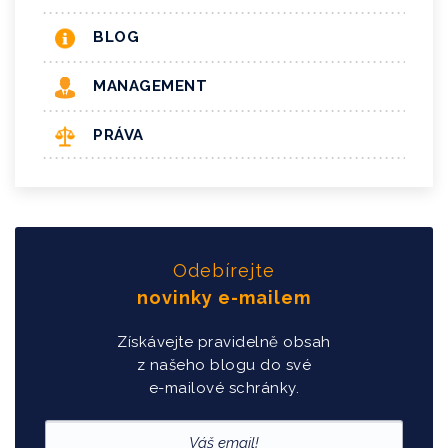
BLOG
MANAGEMENT
PRÁVA
Odebírejte
novinky e-mailem
Získávejte pravidelně obsah
z našeho blogu do své
e-mailové schránky.