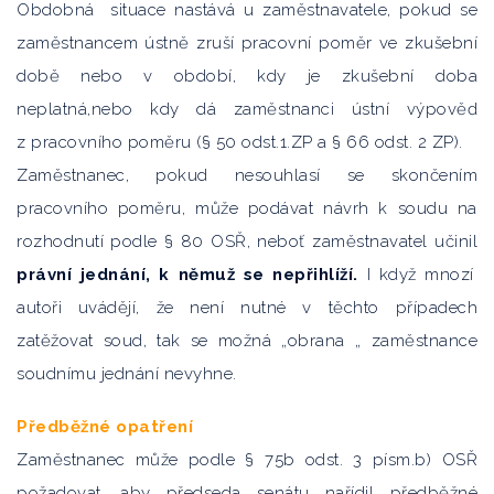
Obdobná situace nastává u zaměstnavatele, pokud se
zaměstnancem ústně zruší pracovní poměr ve zkušební
době nebo v období, kdy je zkušební doba
neplatná,nebo kdy dá zaměstnanci ústní výpověď
z pracovního poměru (§ 50 odst.1.ZP a § 66 odst. 2 ZP).
Zaměstnanec, pokud nesouhlasí se skončením
pracovního poměru, může podávat návrh k soudu na
rozhodnutí podle § 80 OSŘ, neboť zaměstnavatel učinil
právní jednání, k němuž se nepřihlíží.
I když mnozí
autoři uvádějí, že není nutné v těchto případech
zatěžovat soud, tak se možná „obrana „ zaměstnance
soudnímu jednání nevyhne.
Předběžné opatření
Zaměstnanec může podle § 75b odst. 3 písm.b) OSŘ
požadovat, aby předseda senátu nařídil předběžné