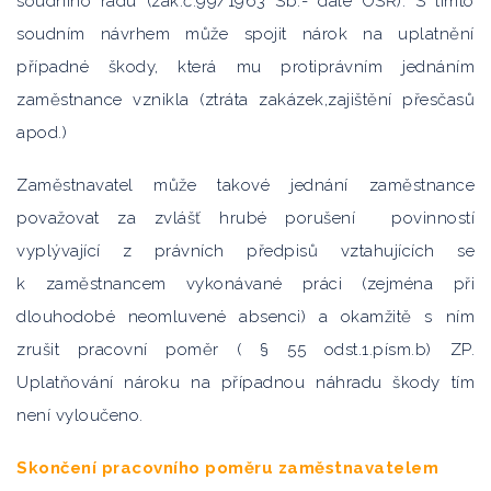
soudního řádu (zák.č.99/1963 Sb.- dále OSŘ). S tímto
soudním návrhem může spojit nárok na uplatnění
případné škody, která mu protiprávním jednáním
zaměstnance vznikla (ztráta zakázek,zajištění přesčasů
apod.)
Zaměstnavatel může takové jednání zaměstnance
považovat za zvlášť hrubé porušení povinností
vyplývající z právních předpisů vztahujících se
k zaměstnancem vykonávané práci (zejména při
dlouhodobé neomluvené absenci) a okamžitě s ním
zrušit pracovní poměr ( § 55 odst.1.písm.b) ZP.
Uplatňování nároku na případnou náhradu škody tím
není vyloučeno.
Skončení pracovního poměru zaměstnavatelem