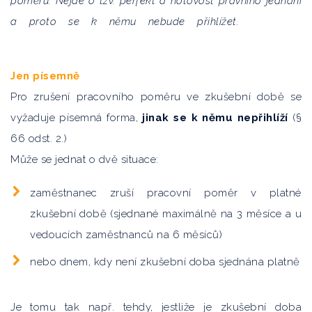
poměru. Nejde o tzv. perfekt a hotovost právního jednáni
a proto se k němu nebude přihlížet.
Jen písemně
Pro zrušení pracovního poměru ve zkušební době se
vyžaduje písemná forma,
jinak se k němu nepřihlíží
(§
66 odst. 2.)
Může se jednat o dvě situace:
zaměstnanec zruší pracovní poměr v platné
zkušební době (sjednané maximálně na 3 měsíce a u
vedoucích zaměstnanců na 6 měsíců)
nebo dnem, kdy není zkušební doba sjednána platně
Je tomu tak např. tehdy, jestliže je zkušební doba