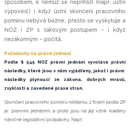
způsobem, k němuž se nepřihlíží (např. ústní
výpověď.) I když ústní skončení pracovního
poměru nebývá běžné, přesto se vyskytuje a
NOZ i ZP s takovým postupem – i když
nezákonným – počítá.
Požadavky na právní jednání
Podle § 545 NOZ právní jednání vyvolává právní
následky, které jsou v něm vyjádřeny, jakož i právní
následky plynoucí ze zákona, dobrých mravů,
zvyklostí a zavedené praxe stran.
Skončení pracovního poměru některou z forem podle ZP
je právním jednáním, a proto jsou na její vznik kladeny
náročné legislativní požadavky. Např.: