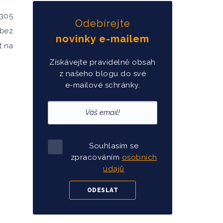
 305
Odebírejte
 bez
novinky e-mailem
t na
Získávejte pravidelně obsah
z našeho blogu do své
e-mailové schránky.
Souhlasím se
zpracováním
osobních
údajů