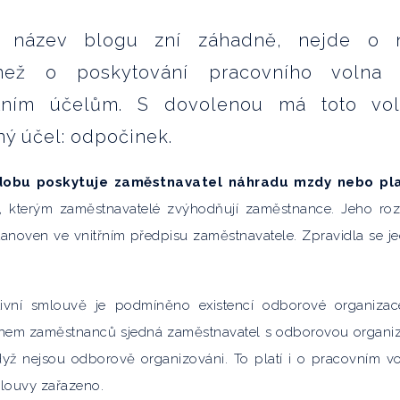
ž název blogu zní záhadně, nejde o 
.než o poskytování pracovního volna
tním účelům. S dovolenou má toto vo
ý účel: odpočinek.
dobu poskytuje zaměstnavatel náhradu mzdy nebo pla
 kterým zaměstnavatelé zvýhodňují zaměstnance. Jeho ro
anoven ve vnitřním předpisu zaměstnavatele. Zpravidla se j
tivní smlouvě je podmíněno existencí odborové organiza
ménem zaměstnanců sjedná zaměstnavatel s odborovou organiz
yž nejsou odborově organizováni. To platí i o pracovním v
mlouvy zařazeno.