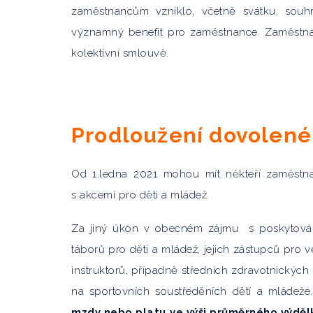
zaměstnancům vzniklo, včetně svátku, sou
významný benefit pro zaměstnance. Zaměstnav
kolektivní smlouvě.
Prodloužení dovolené
Od 1.ledna 2021 mohou mít někteří zaměstna
s akcemi pro děti a mládež.
Za jiný úkon v obecném zájmu
s poskytová
táborů pro děti a mládež, jejich zástupců pro 
instruktorů, případně středních zdravotnickýc
na sportovních soustředěních dětí a mládeže
mzdy nebo platu ve výši průměrného výdělk