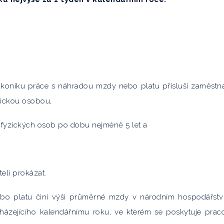
zákoníku práce s náhradou mzdy nebo platu přísluší zaměstn
nickou osobou,
a fyzických osob po dobu nejméně 5 let a
eli prokázat.
bo platu činí výši průměrné mzdy v národním hospodářstv
edcházejícího kalendářnímu roku, ve kterém se poskytuje prac