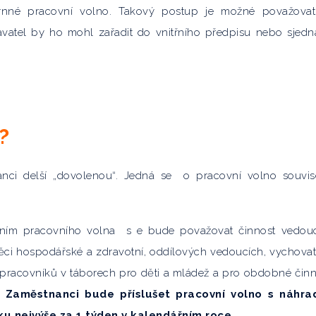
hrnné pracovní volno. Takový postup je možné považova
atel by ho mohl zařadit do vnitřního předpisu nebo sjedn
?
nci delší „dovolenou“. Jedná se
o pracovní volno souvise
ním pracovního volna
s e bude považovat činnost vedou
věci hospodářské a zdravotní, oddílových vedoucích, vychovat
h pracovníků v táborech pro děti a mládež a pro obdobné činn
.
Zaměstnanci bude příslušet pracovní volno s náhra
u nejvýše za 1 týden v kalendářním roce.