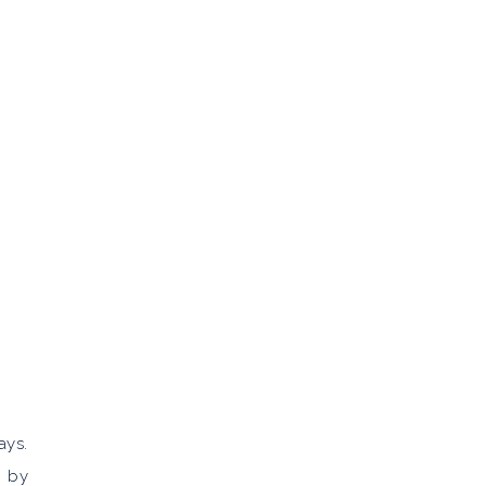
ays.
o by