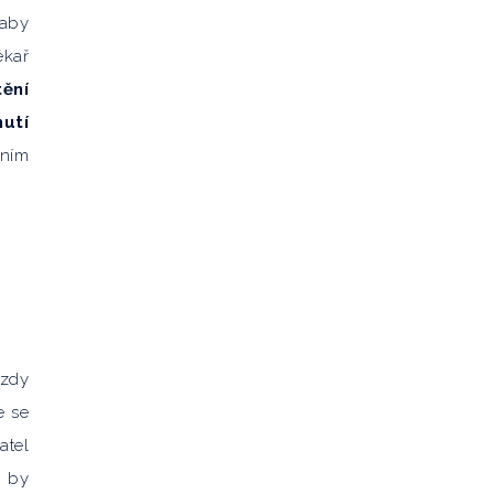
 aby
ékař
tění
utí
vním
mzdy
e se
atel
m by