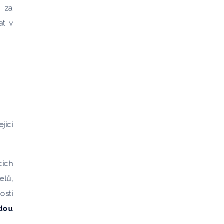
t za
at v
jící
cích
elů,
osti
dou