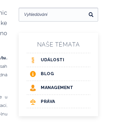
nic
 ke
lno
NAŠE TÉMATA
tu.
UDÁLOSTI
zsah
BLOG
edná
MANAGEMENT
ce u
PRÁVA
ací,
olnu