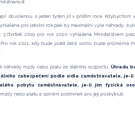
aměstnanost.
př. dovolenou, o jeden týden již v příštím roce. Kdybychom v
yhlášena pro letošní rok,pak by maximální výše náhrady
byl
3.čtvrtletí 2019 pro rok 2020 vyhlášená Ministerstvem prá
 Pro rok 2021, kdy bude platit delší volno, bude průměrná 
.
é náhrady mzdy nebo platu ze státního rozpočtu.
Úhradu b
álního zabezpečení podle sídla zaměstnavatele, je-li
alého pobytu zaměstnavatele, je-li jím fyzická oso
mzdy nebo platu a splnění podmínek pro její poskytnutí.