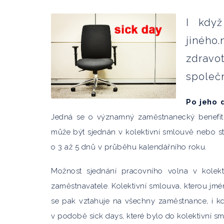
I kdy
jiného
zdravo
společn
Po jeho 
Jedná se o významný zaměstnanecký benefit,
může být sjednán v kolektivní smlouvě nebo st
o 3 až 5 dnů v průběhu kalendářního roku.
Možnost sjednání pracovního volna v kolek
zaměstnavatele. Kolektivní smlouva, kterou j
se pak vztahuje na všechny zaměstnance, i kd
v podobě sick days, které bylo do kolektivní s