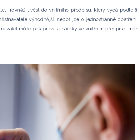
tel
rovněž uvést do vnitřního předpisu, který vydá podle §
městnavatele výhodnější, neboť jde o jednostranné opatření,
tnavatel může pak práva a nároky ve vnitřním předpise
měni