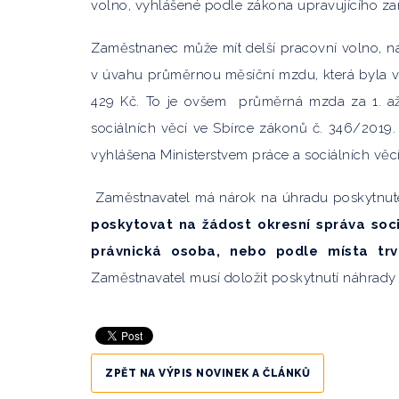
volno, vyhlášené podle zákona upravujícího z
Zaměstnanec může mít delší pracovní volno, na
v úvahu průměrnou měsíční mzdu, která byla v
429 Kč. To je ovšem
průměrná mzda za 1. až 
sociálních věcí ve Sbírce zákonů č. 346/2019.
vyhlášena Ministerstvem práce a sociálních věcí
Zaměstnavatel má nárok na úhradu poskytnut
poskytovat na žádost okresní správa soci
právnická osoba, nebo podle místa trv
Zaměstnavatel musí doložit poskytnutí náhrady 
ZPĚT NA VÝPIS NOVINEK A ČLÁNKŮ