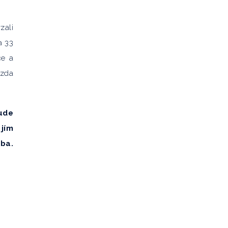
zali
a 33
ce a
mzda
ude
 jím
ba.