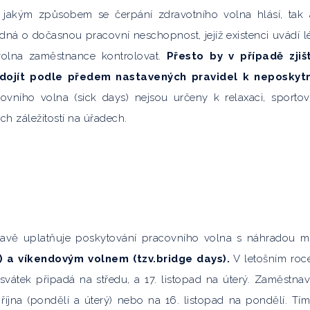
 jakým způsobem se čerpání zdravotního volna hlásí, tak
dná o dočasnou pracovní neschopnost, jejíž existenci uvádí l
volna zaměstnance kontrolovat.
Přesto by v případě zjiš
 dojít podle předem nastavených pravidel k neposkytn
ovního volna (sick days) nejsou určeny k relaxaci, sporto
ch záležitostí na úřadech.
ravě uplatňuje poskytování pracovního volna s náhradou 
) a víkendovým
volnem (tzv.bridge days).
V letošním roc
í svátek připadá na středu, a 17. listopad na úterý. Zaměstnav
íjna (pondělí a úterý) nebo na 16. listopad na pondělí. Tí