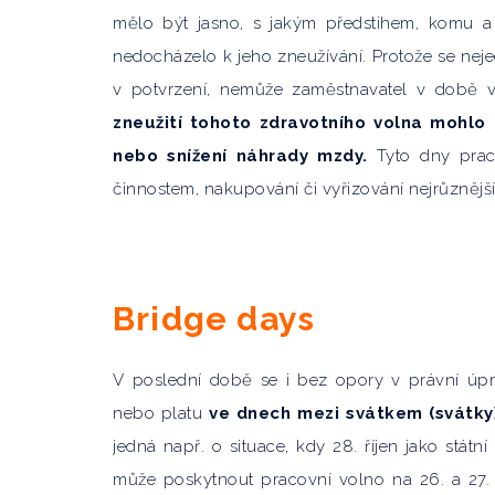
mělo být jasno, s jakým předstihem, komu a
nedocházelo k jeho zneužívání. Protože se neje
v potvrzení, nemůže zaměstnavatel v době 
zneužití tohoto zdravotního volna mohlo
nebo snížení náhrady mzdy.
Tyto dny prac
činnostem, nakupování či vyřizování nejrůznější
Bridge days
V poslední době se i bez opory v právní úp
nebo platu
ve dnech mezi svátkem (svátky
jedná např. o situace, kdy 28. říjen jako státn
může poskytnout pracovní volno na 26. a 27. ř