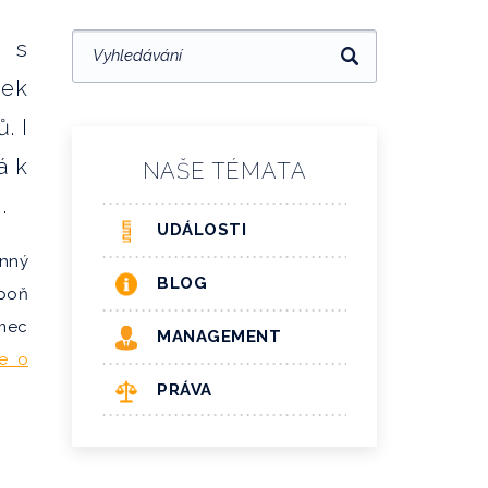
i s
dek
. I
á k
NAŠE TÉMATA
.
UDÁLOSTI
ěnný
BLOG
spoň
ámec
MANAGEMENT
e o
PRÁVA