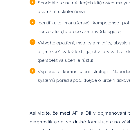
Shodněte se na některých klíčových malých 
okamžitě uskutečňovat.
Identifikujte manažerské kompetence po
Personalizujte proces změny (delegujte).
Vytvořte opatření, metriky a milníky, abyste
o „měkké“ záležitosti, jejichž prvky lze 
(perspektiva učení a růstu).
Vypracujte komunikační strategii. Nepodc
systémů porad apod. (Nejde o určení tiskov
Asi vidíte, že mezi AFI a DII v pojmenování 
diagnostikujete, ve druhé formulujete na zák