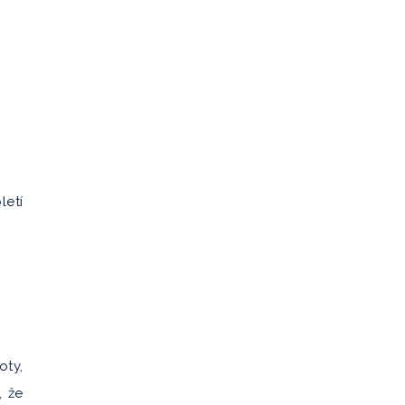
letí
oty,
, že