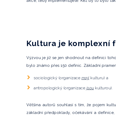
akce, tedy implementujete. Kéž by to bylo ta
Kultura je komplexní
Výzvou je již se jen shodnout na definici toho
bylo známo přes 150 definic. Základní prameny 
sociologický (organizace
mají
kulturu) a
antropologický (organizace
jsou
kulturou).
Většina autorů souhlasí s tím, že pojem kult
základní předpoklady, očekávání a definice, 