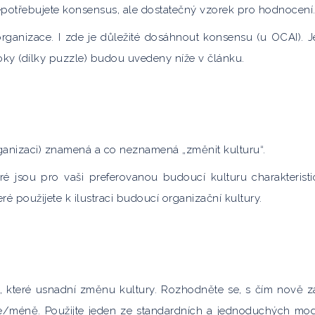
epotřebujete konsensus, ale dostatečný vzorek pro hodnocení
organizace. I zde je důležité dosáhnout konsensu (u OCAI). J
kroky (dílky puzzle) budou uvedeny níže v článku.
organizaci) znamená a co neznamená „změnit kulturu“.
teré jsou pro vaši preferovanou budoucí kulturu charakteristi
 použijete k ilustraci budoucí organizační kultury.
ií, které usnadní změnu kultury. Rozhodněte se, s čím nově za
více/méně. Použijte jeden ze standardních a jednoduchých mo