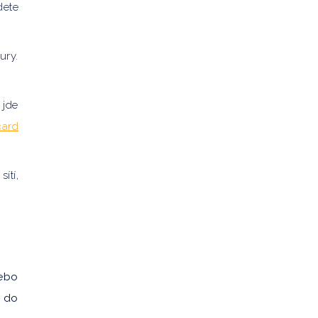
dete
ury.
 jde
card
ítí,
nebo
e do