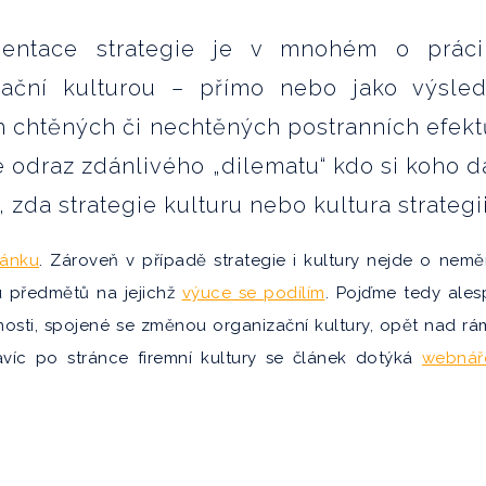
entace strategie je v mnohém o prác
zační kulturou – přímo nebo jako výsle
 chtěných či nechtěných postranních efektů
e odraz zdánlivého „dilematu“ kdo si koho d
, zda strategie kulturu nebo kultura strategii
lánku
. Zároveň v případě strategie i kultury nejde o nem
u předmětů na jejichž
výuce se podílím
. Pojďme tedy ale
osti, spojené se změnou organizační kultury, opět nad r
avíc po stránce firemní kultury se článek dotýká
webnář