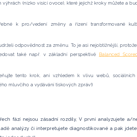
výhrách (nízko visící ovoce), které jejichž kroky můžete a bu
třebné k pro/vedení změny a řízení transformované kult
 udrželi odpovědnost za změnu. To je asi nejobtížnější, protože
sledovat také např. v základní perspektivě
Balanced Score
eňujte tento krok, ani vzhledem k vlivu webů, sociálních s
ého mluvčího a vydávání tiskových zpráv!)
třech fází nejsou zásadní rozdíly, V první analyzujete a/
ladě analýzy či interpretujete diagnostikované a pak jdet