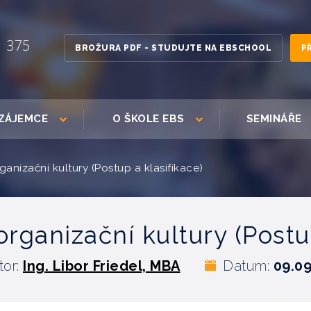
1 375
BROŽURA PDF - STUDUJTE NA EBSCHOOL
P
ZÁJEMCE
O ŠKOLE EBS
SEMINÁŘE
anizační kultury (Postup a klasifikace)
rganizační kultury (Postup
tor:
Ing. Libor Friedel, MBA
Datum:
09.09