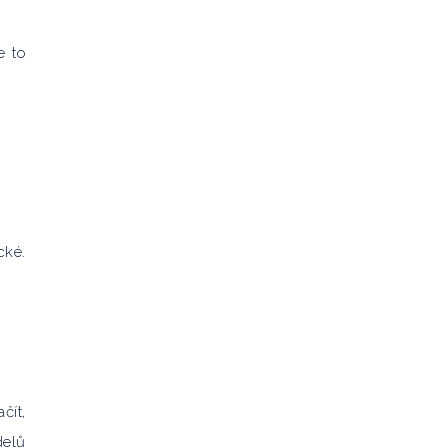
.
e to
cké.
čít,
delů