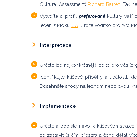
Cultural Assessment)
Richard Barrett
. Tak n
Vytvořte si profil
preferované
kultury vaší 
jeden z kroků
CA
. Určité vodítko pro tyto 
Interpretace
Určete (co nejkonkrétněji), co to pro vás (
Identifikujte klíčové příběhy a události, k
Dosáhněte shody na jednom nebo dvou, které
Implementace
Určete a popište několik klíčových strateg
co zastavit (s čím přestat) a čeho dělat 