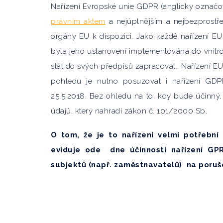
Nařízení Evropské unie GDPR (anglicky označo
právním aktem
a nejúplnějším a nejbezprostře
orgány EU k dispozici. Jako každé nařízení E
byla jeho ustanovení implementována do vnitros
stát do svých předpisů zapracovat.. Nařízení EU
pohledu je nutno posuzovat i nařízení GDP
25.5.2018. Bez ohledu na to, kdy bude účinn
údajů, který nahradí zákon č. 101/2000 Sb.
O tom, že je to nařízení velmi potřební
eviduje ode dne účinnosti nařízení GPR
subjektů (např. zaměstnavatelů) na porušen