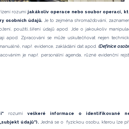
řízení rozumí
jakákoliv operace nebo soubor operací, k
ry osobních údajů.
Je to zejména shromažďování, zazname
ožení, použití,.šíření údajů apod. Jde o jakoukoliv manipula
údaji apod. Zpracování se může uskutečňovat nejen technic
é manuálně, např. evidence, zakládání dat apod.
(Definice osob
racováním je např. personální agenda, různé evidenční rejst
i“
rozumí
veškeré informace o identifikované n
„subjekt údajů“).
Jedná se o fyzickou osobu, kterou lze p