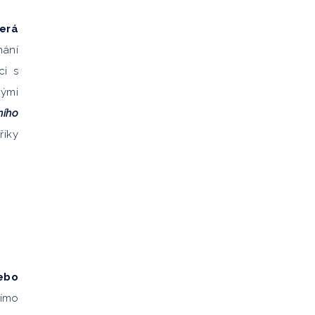
terá
nání
ci s
kými
ního
říky
ebo
římo