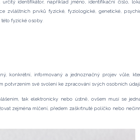
čitý identifikátor, například jméno, identifikační číslo, lok
íce zvláštních prvků fyzické, fyziologické, genetické, psychi
této fyzické osoby.
ný, konkrétní, informovaný a jednoznačný projev vůle, kt
ým potvrzením své svolení ke zpracování svých osobních údaj
ášením, tak elektronicky nebo ústně, ovšem musí se jedn
žovat zejména mlčení, předem zaškrtnuté políčko nebo nečin