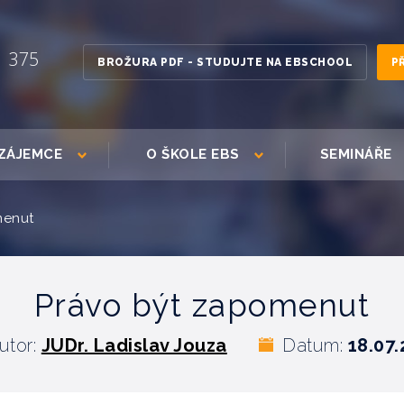
1 375
BROŽURA PDF - STUDUJTE NA EBSCHOOL
P
ZÁJEMCE
O ŠKOLE EBS
SEMINÁŘE
menut
Právo být zapomenut
utor:
JUDr. Ladislav Jouza
Datum:
18.07