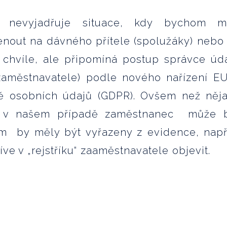
k nevyjadřuje situace, kdy bychom m
nout na dávného přítele (spolužáky) nebo
é chvíle, ale připomíná postup správce úd
 zaměstnavatele) podle nového nařízení E
ě osobních údajů (GDPR). Ovšem než něj
, v našem případě zaměstnanec může 
m by měly být vyřazeny z evidence, např
říve v „rejstříku“ zaaměstnavatele objev