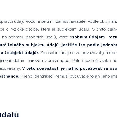
správci údajů.Rozumí se tím i zaměstnavatelé. Podle čl. 4 naří
ce o fyzické osobě, která je subjektem údajů. S tímto člá
a na ochranu osobních údajů, které o
sobním údajem roz
určitelného subjektu údajů, jestliže lze podle jednoh
a ( subjekt údajů).
Za osobní údaj nelze považovat jen ob
říjmení, datum narození adresa apod. Patří mezi ně však i úd
racovávány.
V této souvislosti je nutno považovat za os
ěstnance.
K jeho identifikaci nemusí být uváděno ani jeho jm
údajů