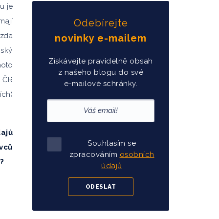
u je
mají
Odebírejte
 zda
novinky e-mailem
nský
Získávejte pravidelně obsah
hoto
z našeho blogu do své
o ČR
e-mailové schránky.
ích)
ajů
Souhlasím se
vců
zpracováním
osobních
í?
údajů