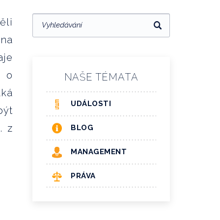
ěli
 na
aje
U o
NAŠE TÉMATA
aká
UDÁLOSTI
být
. z
BLOG
it.
MANAGEMENT
PRÁVA