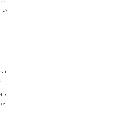
ační
cké,
erým
ů.
at o
nost