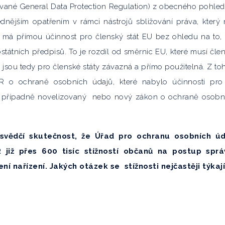
vané General Data Protection Regulation) z obecného pohled
dnějším opatřením v rámci nástrojů sbližování práva, který 
U má přímou účinnost pro členský stát EU bez ohledu na to,
tátních předpisů. To je rozdíl od směrnic EU, které musí čle
 jsou tedy pro členské státy závazná a přímo použitelná. Z to
R o ochraně osobních údajů, které nabylo účinnosti pr
ý, případně novelizovaný nebo nový zákon o ochraně osobn
 svědčí skutečnost, že Úřad pro ochranu osobních úd
 již přes 600 tisíc stížností občanů na postup sprá
í nařízení. Jakých otázek se stížnosti nejčastěji týkaj