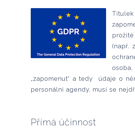
Titule
zapome
prožit
(např.
ochran
osoba
„zapomenut“ a tedy údaje o ně
personální agendy, musí se nejd
Přímá účinnost