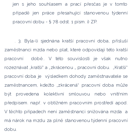
jen s jeho souhlasem a prací přesčas je v tomto
případě jen práce přesahující stanovenou týdenní
pracovní dobu - § 78 odst. 1 písm. i) ZP.
. 3. Byla-li sjednána kratší pracovní doba, přísluší
zaměstnanci mzda nebo plat, které odpovídají této kratší
pracovní době.. V této souvislosti je však nutno
rozeznávat „kratší“ a „zkrácenou „ pracovní dobu. „Kratší“
pracovní doba je výsledkem dohody zaměstnavatele se
zaměstnancem, kdežto „zkrácená“ pracovní doba může
být provedena kolektivní smlouvou nebo vnitřním
předpisem. např. v obtížném pracovním prostředí apod.
V těchto případech není zaměstnanci snižována mzda a
má nárok na mzdu za plně stanovenou týdenní pracovní
dobu.