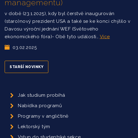
managementu)
v době (23.1.2025), kdy byl čerstvě inaugurován
(staro)nový prezident USA a také se ke konci chýlilo v
Davosu výroční jednání WEF (Světového
ekonomického fóra)- Obě tyto události…
Více
03.02.2025
STARŠÍ NOVINKY
Jak studium probíhá
Nabídka programů
Programy v angličtině
Lektorský tým
Vstup do studentské sekce