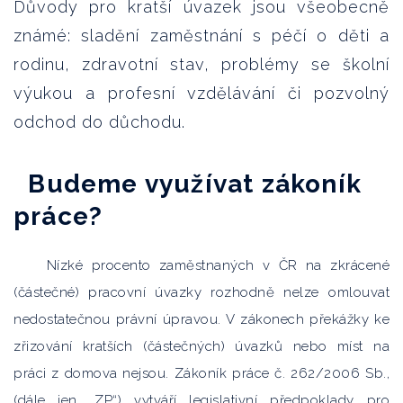
Důvody pro kratší úvazek jsou všeobecně
známé: sladění zaměstnání s péčí o děti a
rodinu, zdravotní stav, problémy se školní
výukou a profesní vzdělávání či pozvolný
odchod do důchodu.
Budeme využívat zákoník
práce?
Nízké procento zaměstnaných v ČR na zkrácené
(částečné) pracovní úvazky rozhodně nelze omlouvat
nedostatečnou právní úpravou. V zákonech překážky ke
zřizování kratších (částečných) úvazků nebo míst na
práci z domova nejsou. Zákoník práce č. 262/2006 Sb.,
(dále jen „ZP“) vytváří legislativní předpoklady pro