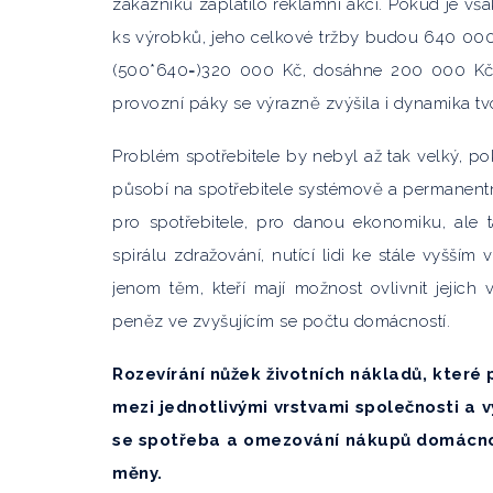
zákazníků zaplatilo reklamní akci. Pokud je v
ks výrobků, jeho celkové tržby budou 640 000 
(500*640=)320 000 Kč, dosáhne 200 000 Kč. 
provozní páky se výrazně zvýšila i dynamika tv
Problém spotřebitele by nebyl až tak velký, p
působí na spotřebitele systémově a permanentn
pro spotřebitele, pro danou ekonomiku, ale ta
spirálu zdražování, nutící lidi ke stále vyšš
jenom těm, kteří mají možnost ovlivnit jejich 
peněz ve zvyšujícím se počtu domácností.
Rozevírání nůžek životních nákladů, které
mezi jednotlivými vrstvami společnosti a v
se spotřeba a omezování nákupů domácnost
měny.