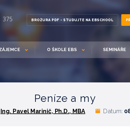
1 375
BROŽURA PDF - STUDUJTE NA EBSCHOOL
P
ZÁJEMCE
O ŠKOLE EBS
SEMINÁŘE
Peníze a my
:
Ing. Pavel Marinič, Ph.D., MBA
Datum:
0