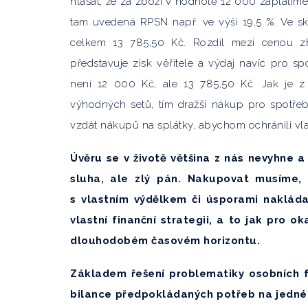
hlásat, že za zboží v hodnotě 12 000 zaplatím
tam uvedená RPSN např. ve výši 19,5 %. Ve sk
celkem 13 785,50 Kč. Rozdíl mezi cenou zb
představuje zisk věřitele a výdaj navíc pro s
není 12 000 Kč, ale 13 785,50 Kč. Jak je z
výhodných setů, tím dražší nákup pro spotřeb
vzdát nákupů na splátky, abychom ochránili vla
Úvěru se v životě většina z nás nevyhne a 
sluha, ale zlý pán. Nakupovat musíme,
s vlastním výdělkem či úsporami naklád
vlastní finanční strategii, a to jak pro 
dlouhodobém časovém horizontu.
Základem řešení problematiky osobních fi
bilance předpokládaných potřeb na jedné 