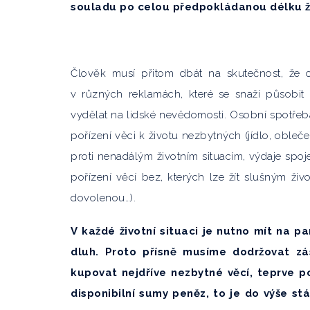
souladu po celou předpokládanou délku ž
Člověk musí přitom dbát na skutečnost, ž
v různých reklamách, které se snaží působit 
vydělat na lidské nevědomosti. Osobní spotřeba
pořízení věci k životu nezbytných (jídlo, oblečen
proti nenadálým životním situacím, výdaje spo
pořízení věcí bez, kterých lze žít slušným ži
dovolenou…).
V každé životní situaci je nutno mít na p
dluh. Proto přísně musíme dodržovat z
kupovat nejdříve nezbytné věcí, teprve 
disponibilní sumy peněz, to je do výše s