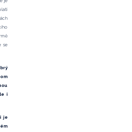
e je
latí
kách
cího
ormě
e se
obrý
hom
nou
le i
i je
mném