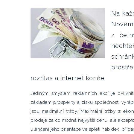
Na každ
Novém 
z četn
nechtě
schrán
prostř
rozhlas a internet konče.
Jediným smyslem reklamních akcí je ovlivnit
základem prosperity a zisku společností vyrábě
jsou maximální tržby. Maximální tržby z eko
prodeje za co možná nejvyšší cenu, ale akcept
ulehčení jeho orientace ve spletí nabídek, pří