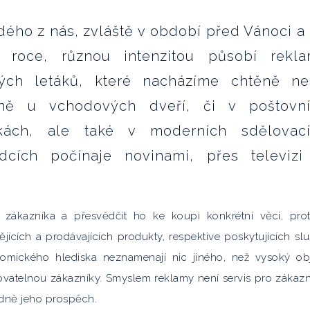
ého z nás, zvláště v období před Vánoci a
roce, různou intenzitou působí rekl
ých letáků, které nacházíme chtěně n
ně u vchodových dveří, či v poštovn
kách, ale také v moderních sdělovac
edcích počínaje novinami, přes televizi
 zákazníka a přesvědčit ho ke koupi konkrétní věci, pro
jících a prodávajících produkty, respektive poskytujících sl
nomického hlediska neznamenají nic jiného, než vysoký o
ovatelnou zákazníky. Smyslem reklamy není servis pro zákazn
padně jeho prospěch.