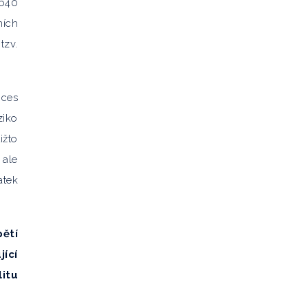
 640
ních
tzv.
oces
ziko
ižto
 ale
atek
pětí
jící
litu