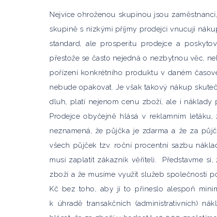
Nejvíce ohroženou skupinou jsou zaměstnanci, 
skupině s nízkými příjmy prodejci vnucují nákup 
standard, ale prosperitu prodejce a poskyto
přestože se často nejedná o nezbytnou věc, neb
pořízení konkrétního produktu v daném časov
nebude opakovat. Je však takový nákup skute
dluh, platí nejenom cenu zboží, ale i náklady
Prodejce obyčejně hlásá v reklamním letáku, 
neznamená, že půjčka je zdarma a že za půjč
všech půjček tzv. roční procentní sazbu nákla
musí zaplatit zákazník věřiteli. Představme s
zboží a že musíme využit služeb společnosti p
Kč bez toho, aby jí to přineslo alespoň minim
k úhradě transakčních (administrativních) n