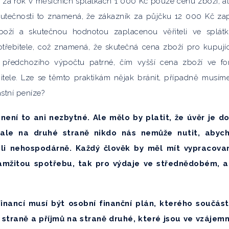
e za rok v měsíčních splátkách 1 000 Kč pouze cenu zboží, al
utečnosti to znamená, že zákazník za půjčku 12 000 Kč zap
oží a skutečnou hodnotou zaplacenou věřiteli ve splát
potřebitele, což znamená, že skutečná cena zboží pro kupují
 předchozího výpočtu patrné, čím vyšší cena zboží ve f
itele. Lze se těmto praktikám nějak bránit, případně musím
stní peníze?
není to ani nezbytné. Ale mělo by platit, že úvěr je d
 ale na druhé straně nikdo nás nemůže nutit, abyc
ali nehospodárně. Každý člověk by měl mít vypracova
okamžitou spotřebu, tak pro výdaje ve střednědobém, a
nancí musí být osobní finanční plán, kterého součást
straně a příjmů na straně druhé, které jsou ve vzáje