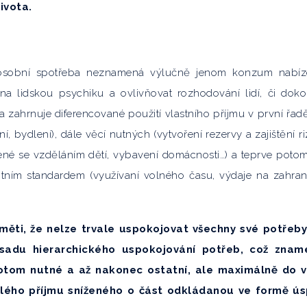
ivota.
e osobní spotřeba neznamená výlučně jenom konzum nabí
na lidskou psychiku a ovlivňovat rozhodování lidí, či dok
 zahrnuje diferencované použití vlastního příjmu v první řad
í, bydlení), dále věcí nutných (vytvoření rezervy a zajištění ri
jené se vzděláním dětí, vybavení domácnosti…) a teprve poto
votním standardem (využívaní volného času, výdaje na zahran
aměti, že nelze trvale uspokojovat všechny své potřeb
ásadu hierarchického uspokojování potřeb, což znam
potom nutné a až nakonec ostatní, ale maximálně do v
tálého příjmu sníženého o část odkládanou ve formě ú