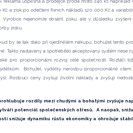
šak reklama úspěšná a prodejce prodá místo 240 ks například
Kč a zisk po odečtení fixních nákladů 120 000 Kč a variabil
Výrobce nejenomže dosáhl zisku, ale v důsledku zvýšení 
orby zisku.
okud by se tak stalo při ojedinělém nákupu, bohužel tento pr
ě. Takto nastavený a spotřebiteli akceptovaný systém nese ri
ké pro proporcionální rozvoj celé společnosti. Roztáčí tot
ím výdělkům. Bohužel, výdělky nerostou proporcionálně všem,
výši. Rostoucí ceny zvyšují životní náklady a zvyšují nedost
 prohlubuje rozdíly mezi chudými a bohatými zvyšuje na
ytváří potenciál společenských otřesů. A naopak, snižu
í snižuje dynamiku růstu ekonomiky a ohrožuje stabi