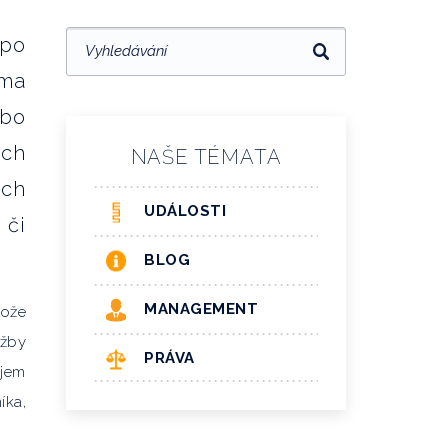
 po
ama
ebo
ích
NAŠE TÉMATA
ích
UDÁLOSTI
 či
BLOG
MANAGEMENT
tože
užby
PRÁVA
bjem
íka,