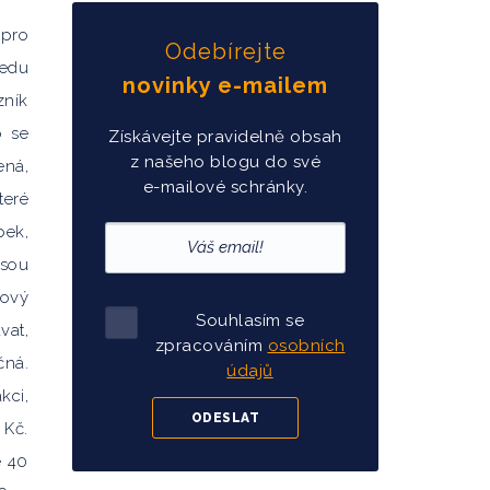
 pro
Odebírejte
ledu
novinky e-mailem
zník
o se
Získávejte pravidelně obsah
z našeho blogu do své
ená,
e-mailové schránky.
teré
bek,
jsou
cový
Souhlasím se
vat,
zpracováním
osobních
čná.
údajů
kci,
 Kč.
e 40