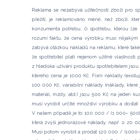
Reklama se nezabývá užitečností zboží pro spo
přežití, je reklamováno méně, než zboží, kt
konzumenta potřebu, či spotřebu, kterou lze 
rozumí faktu, že cena výrobku musí nějakým 
zabývá otázkou nákladů na reklamu, které také
že spotřebitel platí nejenom užitné vlastnosti p
z hlediska užívání produktu spotřebitelem jsou
kterého cena je 1000 Kč. Fixní náklady (exist
100 000 Kč, variabilní náklady (náklady, kter
materiál, mzdy, atd.) jsou 500 Kč na jeden k
musí vyrobit určité množství výrobku a dostat
V našem případě je to 100 000 / (1 000– 500), t
která zvýší jednorázové náklady, např. o 20 0
Musí potom vyrobit a prodat 120 000 / (1000–