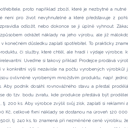
třebitele, proto například zboží, které je nezbytné a nutné
eré není pro život nevyhnutelné a které představuje z poh
zpravidla odložit, nebo dokonce se ji úplně vyhnout. Záka
způsobem odrážet náklady na jeho výrobu, ale již málokd
 v konečném důsledku zaplatí spotřebitel. To prakticky znam
roduktu, či služby, které chtěl, ale hradí i výdaje výrobce, k
 irelevantní. Uveďme si takový příklad: Prodejce prodává výro
ují v konkrétní výši nezávisle na počtu vyrobených výrobků) 
é jsou ovlivněné vyrobeným množstvím produktu, např. jedni
us. Aby podnik dosáhl rovnovážného stavu a přestal prodělá
 se do tzv. bodu zvratu, kde produkce přestává být proděle
j. 200 ks. Aby výrobce zvýšil svůj zisk, zaplatí si reklamní a
00 Kč, celkové fixní náklady se dostanou na úroveň 120 000
500), tj. 240 ks, to znamená při nezměněné ceně výrobku, ž