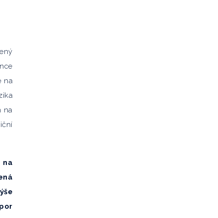
zený
once
ě na
zika
m na
iční
y na
ená
ýše
spor