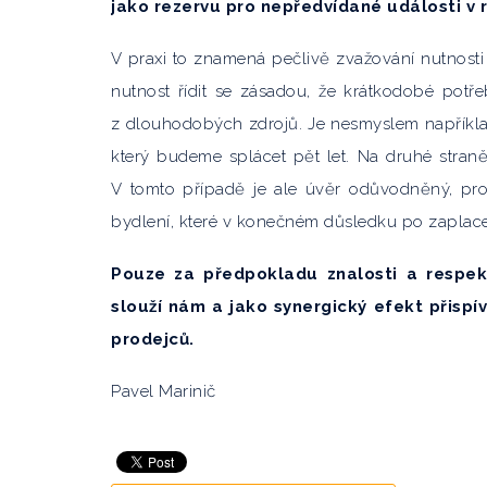
jako rezervu pro nepředvídané události v r
V praxi to znamená pečlivě zvažování nutnost
nutnost řídit se zásadou, že krátkodobé pot
z dlouhodobých zdrojů. Je nesmyslem například
který budeme splácet pět let. Na druhé straně
V tomto případě je ale úvěr odůvodněný, pro
bydlení, které v konečném důsledku po zaplacen
Pouze za předpokladu znalosti a respekt
slouží nám a jako synergický efekt přispív
prodejců.
Pavel Marinič