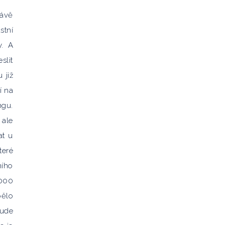
rávě
stní
y. A
slit
 již
í na
ngu.
 ale
at u
teré
ního
 000
pělo
bude