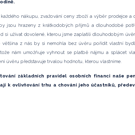
odině.
i každého nákupu, zvažování ceny zboží a výběr prodejce a 
řeby jsou hrazeny z krátkodobých příjmů a dlouhodobé pot
 si užívat dovolené, kterou jsme zaplatili dlouhodobým úvě
 většina z nás by si nemohla bez úvěru pořídit vlastní bydl
tože nám umožňuje vyhnout se platbě nájmu a splácet vla
í úvěru představuje trvalou hodnotu, kterou vlastníme.
ování základních pravidel osobních financi naše pen
ají k ovlivňování trhu a chování jeho účastníků, přede