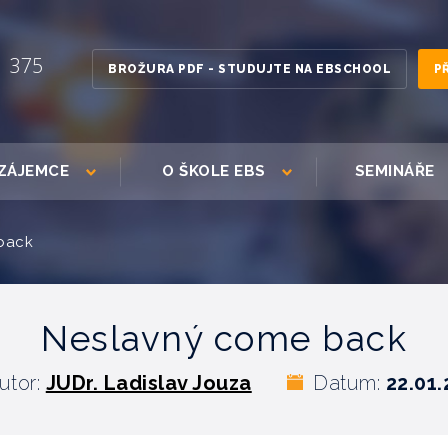
1 375
BROŽURA PDF - STUDUJTE NA EBSCHOOL
P
ZÁJEMCE
O ŠKOLE EBS
SEMINÁŘE
back
Neslavný come back
utor:
JUDr. Ladislav Jouza
Datum:
22.01