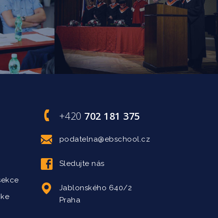
+420
702 181 375
podatelna@ebschool.cz
Sledujte nás
sekce
Jablonského 640/2
 ke
Praha