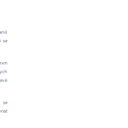
ámil
i se
 ním
vých
havě
u se
enát