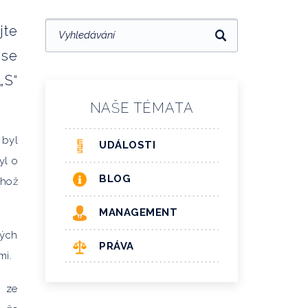
jte
 se
„S“
NAŠE TÉMATA
 byl
UDÁLOSTI
yl o
BLOG
ehož
MANAGEMENT
kých
PRÁVA
mi.
 ze