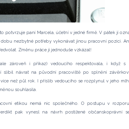
o potvrzuje paní Marcela, účetní v jedné firmě. V pátek jí ozn
 dobu nezbytné potřeby vykonávat jinou pracovní pozici. An
předvolat. Změnu práce jí jednoduše vzkázal!
(ale zároveň i příkaz) vedoucího respektovala, i když s
jí slíbil návrat na původní pracoviště po splnění závěrko
 více než půl rok. I příslib vedoucího se rozplynul v jeho ml
změnou souhlasila.
pracovní etikou nemá nic společného. O postupu v rozpor
erdikt pak vynesl na návrh postižené občanskoprávní s