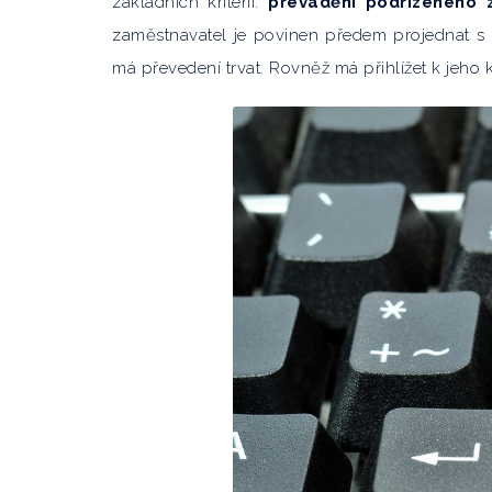
základních kritérií:
převádění podřízeného 
zaměstnavatel je povinen předem projednat s
má převedení trvat. Rovněž má přihlížet k jeho k