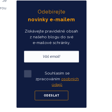
, že
erou
Odebírejte
novinky e-mailem
Získávejte pravidelně obsah
z našeho blogu do své
e-mailové schránky.
Souhlasím se
zpracováním
osobních
údajů