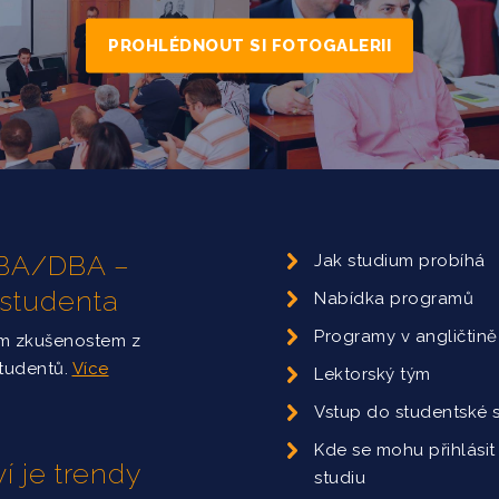
PROHLÉDNOUT SI FOTOGALERII
 MBA/DBA –
Jak studium probíhá
 studenta
Nabídka programů
Programy v angličtině
ým zkušenostem z
studentů.
Více
Lektorský tým
Vstup do studentské 
Kde se mohu přihlásit
í je trendy
studiu