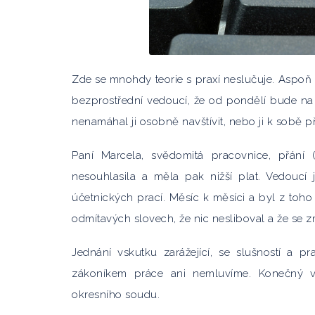
Zde se mnohdy teorie s praxí neslučuje. Aspoň t
bezprostřední vedoucí, že od pondělí bude na
nenamáhal ji osobně navštívit, nebo ji k sobě 
Paní Marcela, svědomitá pracovnice, přání 
nesouhlasila a měla pak nižší plat. Vedoucí 
účetnických prací. Měsíc k měsíci a byl z toho
odmítavých slovech, že nic nesliboval a že se 
Jednání vskutku zarážející, se slušností a 
zákoníkem práce ani nemluvíme. Konečný v
okresního soudu.