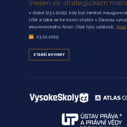
(nejen ve strategickém ma
v době (23.1.2025), kdy byl čerstvě inaugurov
USA a také se ke konci chýlilo v Davosu výro
ekonomického fóra)- Obě tyto události…
Více
03.02.2025
STARŠÍ NOVINKY