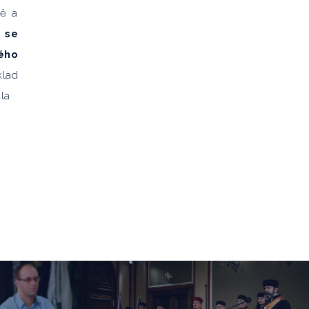
tě a
 se
ého
klad
la