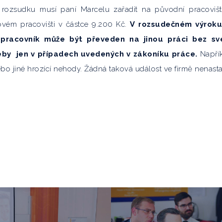
 rozsudku musí paní Marcelu zařadit na původní pracoviš
novém pracovišti v částce 9.200 Kč.
V rozsudečném výroku
pracovník může být převeden na jinou práci bez sv
eby jen v případech uvedených v zákoníku práce.
Napří
bo jiné hrozící nehody. Žádná taková událost ve firmě nenasta