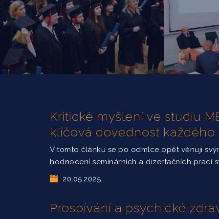
Kritické myšlení ve studiu
klíčová dovednost každého
V tomto článku se po odmlce opět věnuji sv
hodnocení seminárních a dizertačních prací 
20.05.2025
Prospívání a psychické zdrav