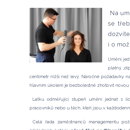
Na uměn
se třeb
dozvíte
i o mož
Umění jed
platný „di
centimetr nižší než levý. Náročné požadavky n
hlavním úkolem je bezbolestně zhotovit novou
Laťku odměřující stupeň umění jednat s l
pracovníků nebo u těch, kteří jsou v každodenn
Celá řada zaměstnanců managementu požad