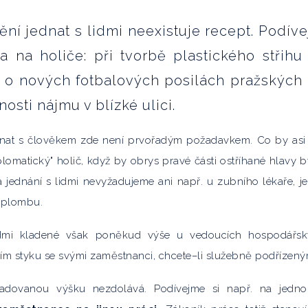
í jednat s lidmi neexistuje recept. Podíve
a na holiče: při tvorbě plastického střihu
 o nových fotbalových posilách pražských 
nosti nájmu v blízké ulici.
nat s člověkem zde není prvořadým požadavkem. Co by asi
plomatický" holič, když by obrys pravé části ostříhané hlavy b
a jednání s lidmi nevyžadujeme ani např. u zubního lékaře, j
 plombu.
idmi kladené však poněkud výše u vedoucích hospodářs
ím styku se svými zaměstnanci, chcete–li služebně podřízený
ovanou výšku nezdolává. Podívejme si např. na jedno