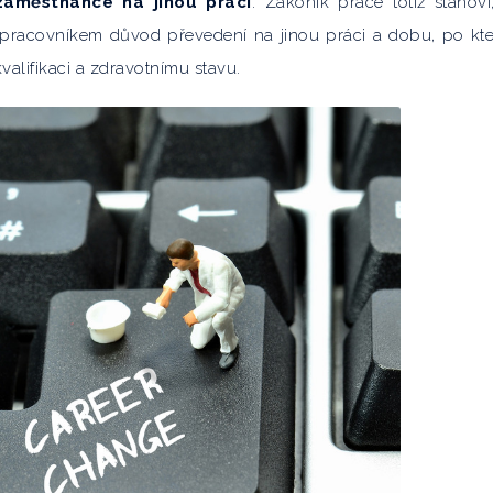
zaměstnance na jinou práci
. Zákoník práce totiž stanoví
 pracovníkem důvod převedení na jinou práci a dobu, po kt
valifikaci a zdravotnímu stavu.