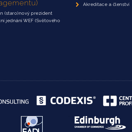
nagementu)
Akreditace a členství
án (staro)nový prezident
ční jednání WEF (Světového