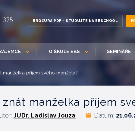
1 375
BROŽURA PDF - STUDUJTE NA EBSCHOOL
P
ZÁJEMCE
O ŠKOLE EBS
SEMINÁŘE
át manželka příjem svého manžela?
 znát manželka příjem s
utor:
JUDr. Ladislav Jouza
Datum:
21.06