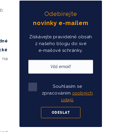
),
Odebírejte
novinky e-mailem
Získávejte pravidelně obsah
adné
z našeho blogu do své
cké
e-mailové schránky.
v na
Souhlasím se
zpracováním
osobních
údajů