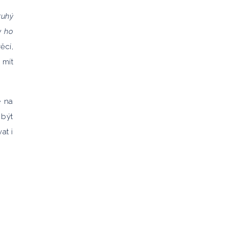
ruhý
y ho
ěcí,
 mít
e na
 být
at i