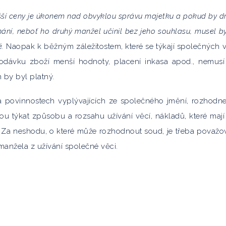
šší ceny je úkonem nad obvyklou správu majetku a pokud by d
ání, neboť ho druhý manžel učinil bez jeho souhlasu, musel b
é.
Naopak k běžným záležitostem, které se týkají společných v
 dodávku zboží menší hodnoty, placení inkasa apod., nemusí
by byl platný.
 povinnostech vyplývajících ze společného jmění, rozhodn
 týkat způsobu a rozsahu užívání věcí, nákladů, které mají
Za neshodu, o které může rozhodnout soud, je třeba považov
manžela z užívání společné věci.