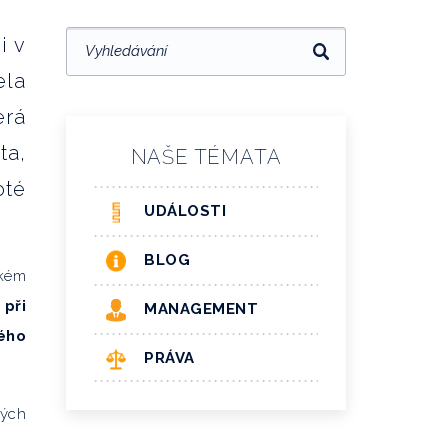
i v
ela
erá
ta,
NAŠE TÉMATA
oté
UDÁLOSTI
BLOG
ském
 při
MANAGEMENT
ého
PRÁVA
lých