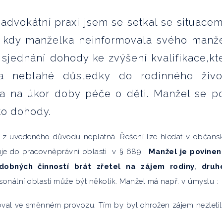
advokátní praxi jsem se setkal se situacem
, kdy manželka neinformovala svého manž
 sjednání dohody ke zvýšení kvalifikace,kt
la neblahé důsledky do rodinného živo
a na úkor doby péče o děti. Manžel se p
to dohody.
t z uvedeného důvodu neplatná. Řešení lze hledat v občan
huje do pracovněprávní oblasti v § 689.
Manžel je povinen
odobných činností brát zřetel na zájem rodiny
,
druh
rsonální oblasti může být několik. Manžel má např. v úmyslu :
coval ve směnném provozu. Tím by byl ohrožen zájem nezleti