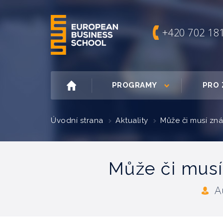
+420 702 18
PROGRAMY
PRO 
Úvodní strana
Aktuality
Může či musí zn
Může či musí
A