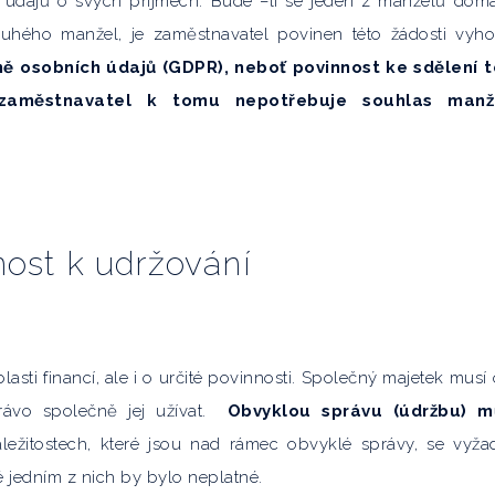
 údajů o svých příjmech. Bude –li se jeden z manželů dom
ruhého manžel, je zaměstnavatel povinen této žádosti vyho
ně osobních údajů (GDPR), neboť povinnost ke sdělení 
zaměstnavatel k tomu nepotřebuje souhlas manž
nost k udržování
asti financí, ale i o určité povinnosti. Společný majetek musí
rávo společně jej užívat.
Obvyklou správu (údržbu) m
áležitostech, které jsou nad rámec obvyklé správy, se vyža
 jedním z nich by bylo neplatné.