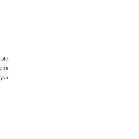
 ale
y se
týká