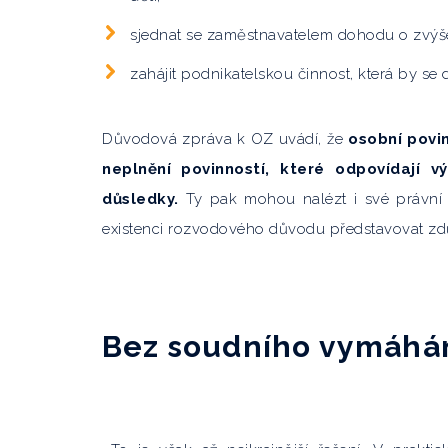
sjednat se zaměstnavatelem dohodu o zvýšen
zahájit podnikatelskou činnost, která by se
Důvodová zpráva k OZ uvádí, že
osobní povi
neplnění povinností, které odpovídají
důsledky.
Ty pak mohou nalézt i své právní o
existenci rozvodového důvodu představovat zd
Bez soudního vymáhá