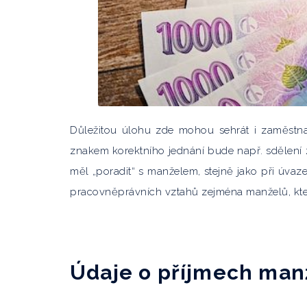
Důležitou úlohu zde mohou sehrát i zaměstna
znakem korektního jednání bude např. sdělení 
měl „poradit“ s manželem, stejně jako při úvaz
pracovněprávních vztahů zejména manželů, kteří
Údaje o příjmech man