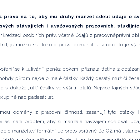
 právo na to, aby mu druhý manžel sdělil údaje o sv
svých stávajících i
uvažovaných pracovních, studijníc
kretizaci osobních práv, včetně údajů z pracovněprávní obla
plnil, je možné se tohoto práva domáhat u soudu. To je vša
ření“,se k „ulívání“ peněz bokem, přiznala třetina z dotáza
Mnohdy přitom nejde o malé částky. Každý desátý muž či žen
a si dokáže „ulít“ částky ve výši tří platů. Nejvíce tajných střá
 skupině nad padesát let.
mou odměny z pracovní činnosti, zasahují tyto otázky 
í asi není problém, aby si manželé navzájem sdělovali úda
jde o manželství formální. Je proto správné, že OZ má ustanov