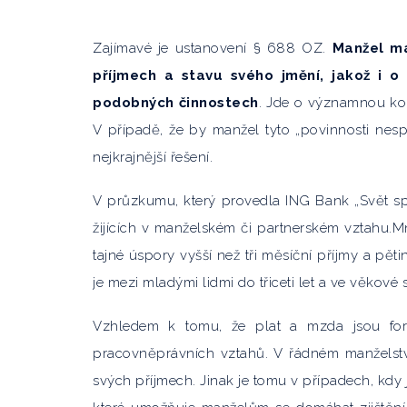
Zajímavé je ustanovení § 688 OZ.
Manžel má
příjmech a stavu svého jmění, jakož i o 
podobných činnostech
. Jde o významnou kon
V případě, že by manžel tyto „povinnosti nes
nejkrajnější řešení.
V průzkumu, který provedla ING Bank „Svět spo
žijících v manželském či partnerském vztahu.
tajné úspory vyšší než tři měsíční příjmy a pětin
je mezi mladými lidmi do třiceti let a ve věkové
Vzhledem k tomu, že plat a mzda jsou for
pracovněprávních vztahů. V řádném manželstv
svých příjmech. Jinak je tomu v případech, kdy 