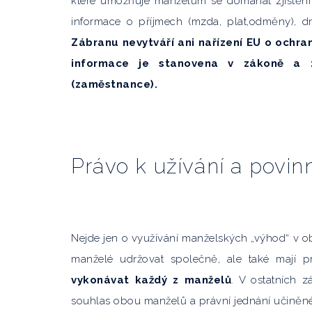
které umožňuje manželům se domáhat zjištění
informace o příjmech (mzda, plat,odměny), d
Zábranu nevytváří ani nařízení EU o ochra
informace je stanovena v zákoně a 
(zaměstnance).
Právo k užívání a povin
Nejde jen o využívání manželských „výhod“ v obl
manželé udržovat společně, ale také mají p
vykonávat každý z manželů
. V ostatních z
souhlas obou manželů a právní jednání učiněné