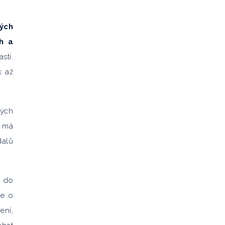
ých
h a
sti.
k až
ných
a má
dalů
i do
je o
ení,