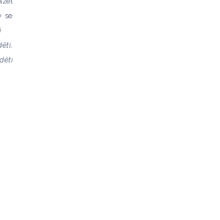
ázet
y se
 při
ětí,
dětí