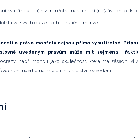
í kvalifikace, s čímž manželka nesouhlasí (náš úvodní příklad
 dotkla ve svých důsledcích i druhého manžela.
nnosti a práva manželů nejsou přímo vynutitelné. Příp
 výslovně uvedeným právům může mít zejména fakti
drazy, např. mohou jako skutečnost, která má zásadní vli
ůvodnění návrhu na zrušení manželství rozvodem.
ní