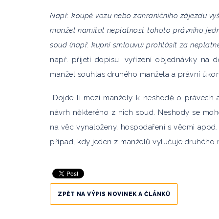
Např. koupě vozu nebo zahraničního zájezdu vy
manžel namítal neplatnost tohoto právního jedn
soud (např. kupní smlouvu) prohlásit za neplatn
např. přijetí dopisu, vyřízení objednávky na
manžel souhlas druhého manžela a právní úkon 
Dojde-li mezi manžely k neshodě o právech a
návrh některého z nich soud. Neshody se mohou
na věc vynaloženy, hospodaření s věcmi apod. 
případ, kdy jeden z manželů vylučuje druhého 
ZPĚT NA VÝPIS NOVINEK A ČLÁNKŮ