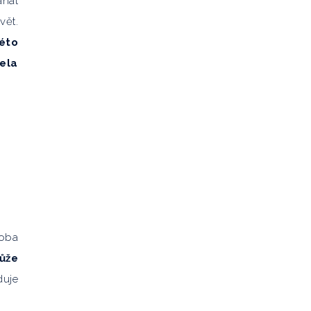
áhat
vět.
této
ela
 oba
ůže
duje