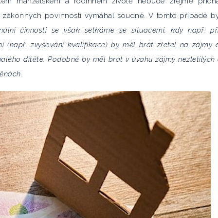
ickém manželském a rodinném životě nebude zřejmě přich
 zákonných povinností vymáhal soudně. V tomto případě b
nální činnosti se však setkáme se situacemi, kdy např.
 (např. zvyšování kvalifikace) by měl brát zřetel na zájmy d
alého dítěte. Podobně by měl brát v úvahu zájmy nezletilých 
ěnách.