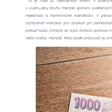
To je však až nejkrajnější řešení. V prakt
v úvahu,aby druhý manžel splnění uvedených
nejednalo o harmonické manželství.
V perso
rozhodnutí manžela pro studium při zaměstnání
pokud touto činnosti by byla ztížena výchova m
nebo rodiny manžel, který bude pracovat ve sm