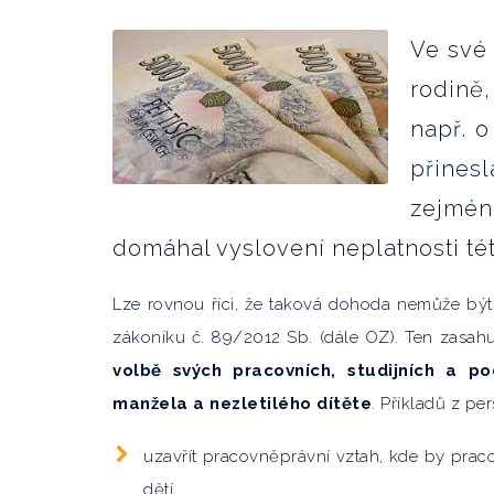
Ve své 
rodině
např. o
přines
zejmén
domáhal vyslovení neplatnosti té
Lze rovnou říci, že taková dohoda nemůže bý
zákoníku č. 89/2012 Sb. (dále OZ). Ten zasa
volbě svých pracovních, studijních a p
manžela a nezletilého dítěte
. Příkladů z pe
uzavřít pracovněprávní vztah, kde by pra
dětí,