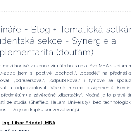
náře + Blog + Tematická setká
udentská sekce = Synergie a
lementarita (doufám)
 mezi horlivé zastánce virtuálního studia. Své MBA studium 
97-2000 jsem si poctivě „odchodil“, „odseděl“ na přednášk
toval, „odrešeršoval“, „odpublikoval“ i týmově se spolu
val a odprezentoval. Včetně mnoha assignmentů (semin
 předmětům) a závěrečné „dizertačky“. Možná je to právě t
tí ze studia (Sheffield Hallam University), bez technologic
stí - že jsem kapku konzervativnější.
:
Ing. Libor Friedel, MBA