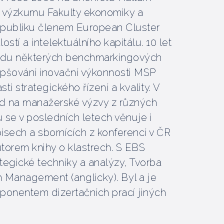
ho výzkumu Fakulty ekonomiky a
epubliku členem European Cluster
tí a intelektuálního kapitálu. 10 let
zrodu některých benchmarkingových
epšování inovační výkonnosti MSP
ti strategického řízení a kvality. V
d na manažerské výzvy z různých
 se v posledních letech věnuje i
pisech a sbornících z konferencí v ČR
autorem knihy o klastrech. S EBS
egické techniky a analýzy, Tvorba
 Management (anglicky). Byl a je
 oponentem dizertačních prací jiných