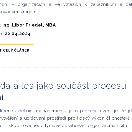
mění v organizacích a ve vztazích k zákazníkům a dal
esovaným stranám.
:
Ing. Libor Friedel, MBA
m:
22.04.2024
T CELÝ ČLÁNEK
oda a les jako součást procesu
í
íbenou definici managementu jako procesu řízení je, že j
ytváření a udržování prostředí pro lidský výkon či chcete-li
ální, skupinové nebo týmové dosahování organizačních cílů.