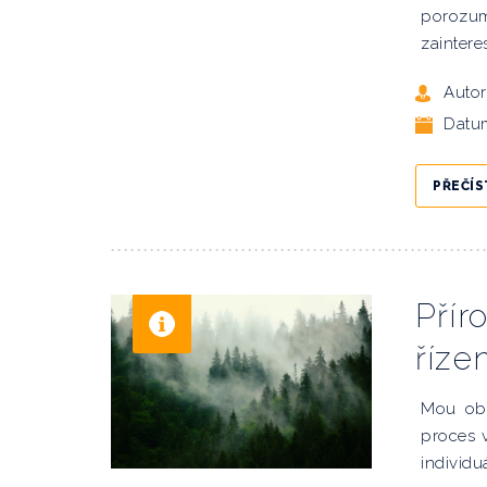
porozu
zainter
Autor
Datu
PŘEČÍS
Přír
řízen
Mou obl
proces v
individu