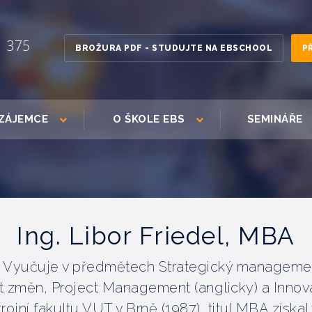
1 375
BROŽURA PDF - STUDUJTE NA EBSCHOOL
P
ZÁJEMCE
O ŠKOLE EBS
SEMINÁŘE
Ing. Libor Friedel, MBA
 Vyučuje v předmětech Strategický management
změn, Project Management (anglicky) a Innova
rojní fakultu VUT v Brně (1987), titul MBA získa