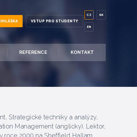
CZ
SK
ŘIHLÁŠKA
VSTUP PRO STUDENTY
EN
REFERENCE
KONTAKT
, Strategické techniky a analýzy,
tion Management (anglicky). Lektor,
l v roce 2000 na Sheffield Hallam