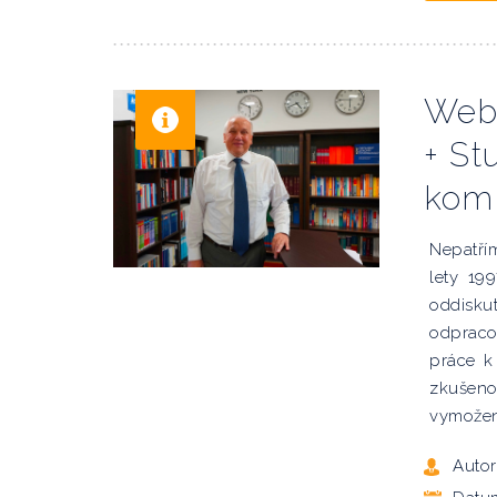
Webi
+ St
komp
Nepatřím
lety 19
oddisku
odpraco
práce k
zkušenos
vymoženo
Autor