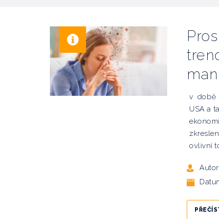
Pros
tren
man
v době 
USA a t
ekonomi
zkreslení
ovlivní 
Autor
Datu
PŘEČÍS