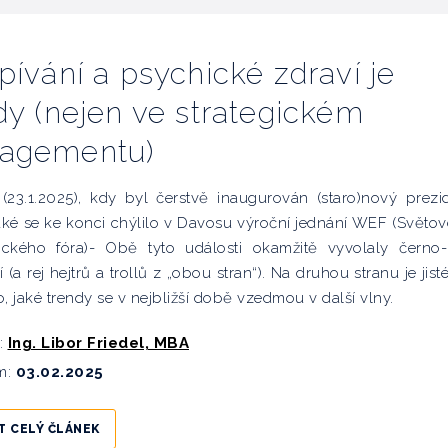
pívání a psychické zdraví je
dy (nejen ve strategickém
agementu)
(23.1.2025), kdy byl čerstvě inaugurován (staro)nový prezi
aké se ke konci chýlilo v Davosu výroční jednání WEF (Světo
ckého fóra)- Obě tyto události okamžitě vyvolaly černo-
 (a rej hejtrů a trollů z „obou stran“). Na druhou stranu je jisté
to, jaké trendy se v nejbližší době vzedmou v další vlny.
:
Ing. Libor Friedel, MBA
m:
03.02.2025
T CELÝ ČLÁNEK