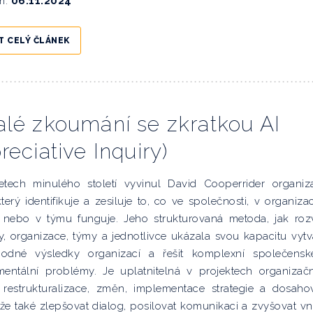
m:
06.11.2024
T CELÝ ČLÁNEK
lé zkoumání se zkratkou AI
reciative Inquiry)
etech minulého století vyvinul David Cooperrider organiz
terý identifikuje a zesiluje to, co ve společnosti, v organizac
 nebo v týmu funguje. Jeho strukturovaná metoda, jak rozv
, organizace, týmy a jednotlivce ukázala svou kapacitu vytv
odné výsledky organizací a řešit komplexní společens
mentální problémy. Je uplatnitelná v projektech organizač
, restrukturalizace, změn, implementace strategie a dosaho
že také zlepšovat dialog, posilovat komunikaci a zvyšovat vni