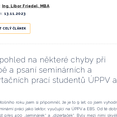
:
Ing. Libor Friedel, MBA
m:
13.11.2023
T CELÝ ČLÁNEK
pohled na některé chyby při
bě a psaní seminárních a
rtačních prací studentů ÚPPV a
etošního roku jsem si připomněl, že je to 9 let, co jsem vyhodn
minární práci jako lektor, vyučující na ÚPPV a EBS. Od té dob
st přes 400 „seminárek“ a „dizertaček“. Byly mezi nimi skvě