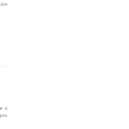
ším
de o
 pro