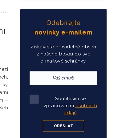
Odebírejte
ní
novinky e-mailem
Získávejte pravidelně obsah
z našeho blogu do své
e-mailové schránky.
mezi
ách,
žáky
ární
Souhlasím se
ím –
zpracováním
osobních
kých
údajů