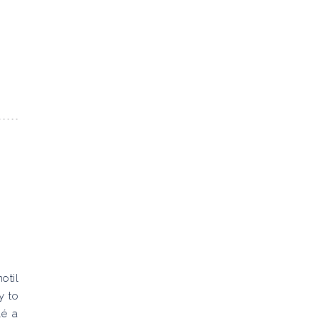
otil
y to
lé a