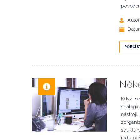
poveden
Autor
Datu
PŘEČÍS
Něko
Když se
strateg
nástroji
zorganiz
struktur
řadu pe