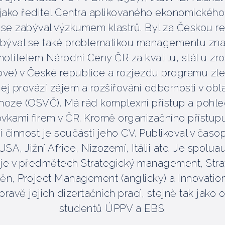
il jako ředitel Centra aplikovaného ekonomické
e zabýval výzkumem klastrů. Byl za Českou r
býval se také problematikou managementu znalos
otitelem Národní Ceny ČR za kvalitu, stál u 
rove) v České republice a rozjezdu programu zl
ej provází zájem a rozšiřování odbornosti v oblas
noze (OSVČ). Má rád komplexní přístup a pohle
ovkami firem v ČR. Kromě organizačního přístupu
 činnost je součástí jeho CV. Publikoval v časo
USA, Jižní Africe, Nizozemí, Itálii atd. Je spolu
je v předmětech Strategický management, Strat
, Project Management (anglicky) a Innovation
ravě jejich dizertačních prací, stejně tak jako
studentů ÚPPV a EBS.