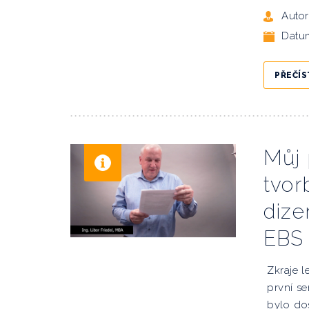
Autor
Datu
PŘEČÍS
Můj 
tvor
dize
EBS
Zkraje l
první se
bylo do