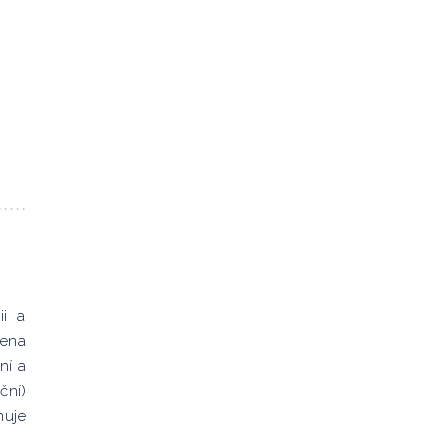
ii a
řena
ní a
ční)
nuje