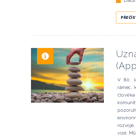
Datu
PŘEČÍS
Uzna
(App
V 80. l
rámec, k
člověka
komunity
pozoruh
environ
rozvoje
vize. Mů