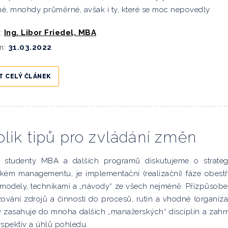
é, mnohdy průměrné, avšak i ty, které se moc nepovedly
:
Ing. Libor Friedel, MBA
m:
31.03.2022
T CELÝ ČLÁNEK
lik tipů pro zvládání změn
 studenty MBA a dalších programů diskutujeme o strateg
ickém managementu, je implementační (realizační) fáze obest
, modely, technikami a „návody“ ze všech nejméně. Přizpůsobe
ování zdrojů a činností do procesů, rutin a vhodné (organiza
y zasahuje do mnoha dalších „manažerských“ disciplín a zahr
rspektiv a úhlů pohledu.