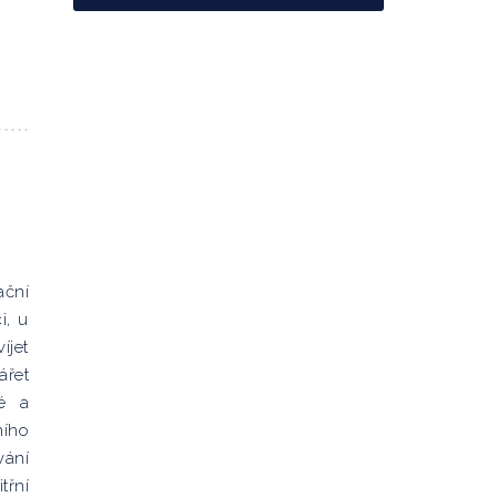
ační
i, u
íjet
ářet
ké a
ního
vání
třní