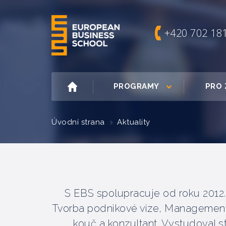
+420 702 18
PROGRAMY
PRO 
Úvodní strana
Aktuality
S EBS spolupracuje od roku 2012.
Tvorba podnikové vize, Management 
kouč a konzultant. Vystudoval st