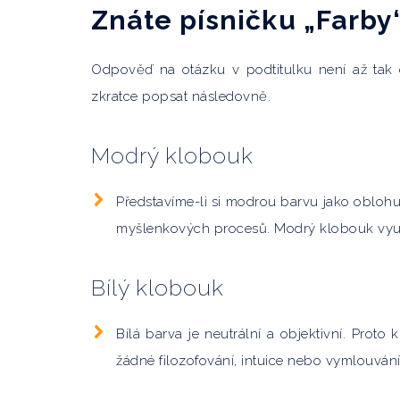
Znáte písničku „Farby
Odpověď na otázku v podtitulku není až tak dů
zkratce popsat následovně.
Modrý klobouk
Představíme-li si modrou barvu jako oblohu,
myšlenkových procesů. Modrý klobouk využí
Bílý klobouk
Bílá barva je neutrální a objektivní. Proto k
žádné filozofování, intuice nebo vymlouvání