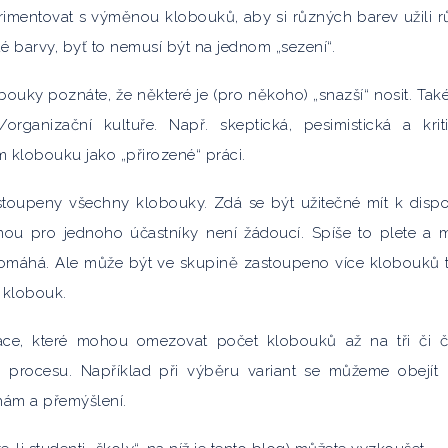
erimentovat s výměnou klobouků, aby si různých barev užili r
dé barvy, byť to nemusí být na jednom „sezení“.
ouky poznáte, že některé je (pro někoho) „snazší“ nosit. Tak
í/organizační kultuře. Např. skeptická, pesimistická a krit
m klobouku jako „přirozené“ práci.
toupeny všechny klobouky. Zdá se být užitečné mít k dispo
dnou pro jednoho účastníky není žádoucí. Spíše to plete a 
 pomáhá. Ale může být ve skupině zastoupeno více klobouků 
ý klobouk.
ce, které mohou omezovat počet klobouků až na tři či čt
o procesu. Například při výběru variant se můžeme obejít
ám a přemýšlení.