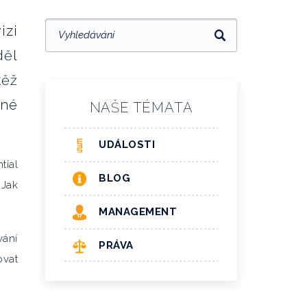
izi
děl
těž
iné
NAŠE TÉMATA
UDÁLOSTI
tial
BLOG
 Jak
MANAGEMENT
vání
PRÁVA
ovat