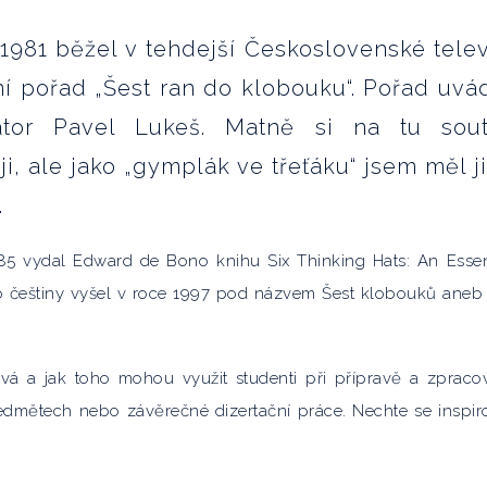
1981 běžel v tehdejší Československé telev
í pořad „Šest ran do klobouku“. Pořad uvá
tor Pavel Lukeš. Matně si na tu sou
i, ale jako „gymplák ve třeťáku“ jsem měl j
.
85 vydal Edward de Bono knihu Six Thinking Hats: An Essen
 češtiny vyšel v roce 1997 pod názvem Šest klobouků aneb
vá a jak toho mohou využit studenti při přípravě a zpraco
edmětech nebo závěrečné dizertační práce. Nechte se inspir