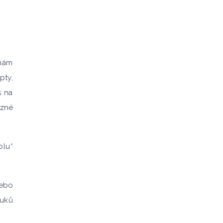
emám
pty,
s na
ůzné
olu“
nebo
ouků