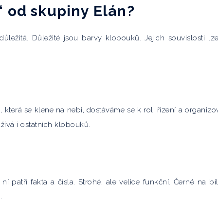
“ od skupiny Elán?
ležitá. Důležité jsou barvy klobouků. Jejich souvislosti lz
 která se klene na nebi, dostáváme se k roli řízení a organizo
vá i ostatních klobouků.
 ní patří fakta a čísla. Strohé, ale velice funkční. Černé na bí
.