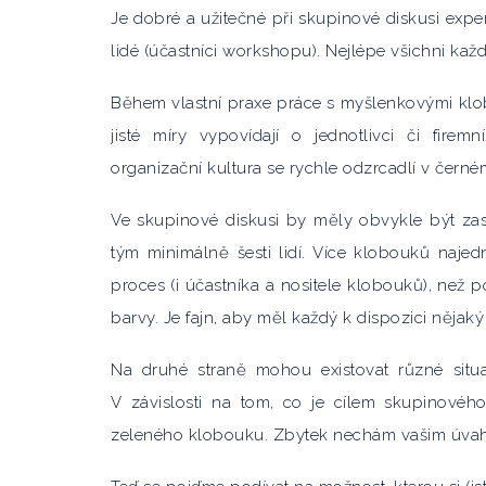
Je dobré a užitečné při skupinové diskusi exp
lidé (účastníci workshopu). Nejlépe všichni kaž
Během vlastní praxe práce s myšlenkovými klob
jisté míry vypovídají o jednotlivci či firemn
organizační kultura se rychle odzrcadlí v černé
Ve skupinové diskusi by měly obvykle být zas
tým minimálně šesti lidí. Více klobouků naje
proces (i účastníka a nositele klobouků), než
barvy. Je fajn, aby měl každý k dispozici nějak
Na druhé straně mohou existovat různé situa
V závislosti na tom, co je cílem skupinovéh
zeleného klobouku. Zbytek nechám vašim úvah