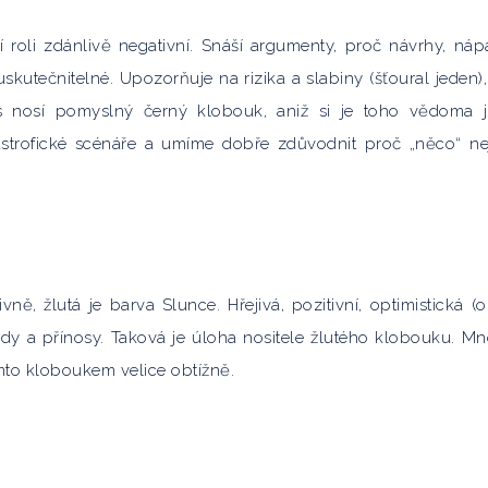
 roli zdánlivě negativní. Snáší argumenty, proč návrhy, náp
skutečnitelné. Upozorňuje na rizika a slabiny (šťoural jeden),
s nosí pomyslný černý klobouk, aniž si je toho vědoma 
astrofické scénáře a umíme dobře zdůvodnit proč „něco“ ne
ně, žlutá je barva Slunce. Hřejivá, pozitivní, optimistická (
klady a přínosy. Taková je úloha nositele žlutého klobouku. M
mto kloboukem velice obtížně.