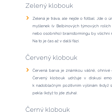
Zelený klobouk
Zelená je tráva, ale nejde o fotbal. Jde o 
myšlenek (v Belbinových týmových rolích e
nebo osobního) brainstormingu by všichni m
Na to je čas až v další fázi.
Červený klobouk
Červená barva je známkou vášně, ohnivé e
Červený klobouk udržuje v diskusi emo
k nadoblačným pozitivním výšinám (když
pekla (když to jde ztuha).
Černý klobouk