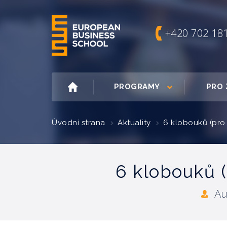
+420 702 18
PROGRAMY
PRO 
Úvodní strana
Aktuality
6 klobouků (pro 
6 klobouků (
Au