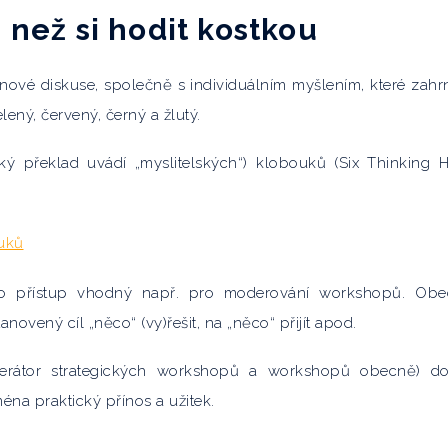
, než si hodit kostkou
inové diskuse, společně s individuálním myšlením, které zahr
ený, červený, černý a žlutý.
ký překlad uvádí „myslitelských“) klobouků (Six Thinking H
nto přístup vhodný např. pro moderování workshopů. Ob
novený cíl „něco“ (vy)řešit, na „něco“ přijít apod.
rátor strategických workshopů a workshopů obecně) d
éna praktický přínos a užitek.