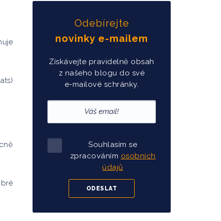
Odebírejte
novinky e-mailem
nuje
Získávejte pravidelně obsah
z našeho blogu do své
ats)
e-mailové schránky.
ecně
Souhlasím se
zpracováním
osobních
údajů
obré