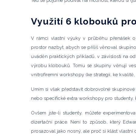
Teď se pojďme podívat na možnost, kterou si (jste
Využití 6 klobouků pro
V rámci vlastní výuky v průběhu přenášek
prostor nazbyt, abych se příliš věnoval skupino
uváděn praktických příkladů, v závislosti na 
výrobu klobouků. Tomu se skupiny věnují ves
vnitrofiremní workshopy (ke strategii, ke kvalitě
Umím si však představit dobrovolné skupinové in
nebo specifické extra workshopy pro studenty, k
Ovšem jste-li studenty, můžete experimentov
dizertační práce. Není to způsob, který Edw
prosazoval jako nosný, ale proč si klást vlastní