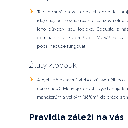
Tato ponurá barva a nositel klobouku hrají
ideje nejsou možné/reálné, realizovatelné, u
jeho důvody jsou logické. Spousta z ná
dominantní ve svém životě. Vytváříme kat
popř. nebude fungovat.
Žlutý klobouk
Abych představení klobouků skončil pozitiv
černé noci). Motivuje, chválí, vyzdvihuje 
manažerům a velkým ˇšéfům“ jde práce s tí
Pravidla záleží na vás