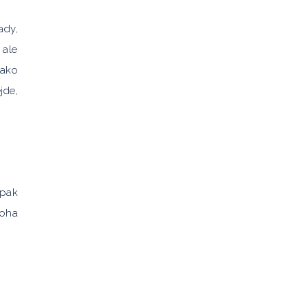
ady,
 ale
jako
jde,
opak
noha