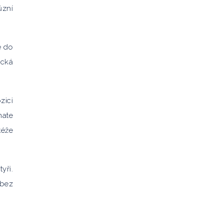
ůzní
é do
ická
zici
mate
téže
yři.
 bez