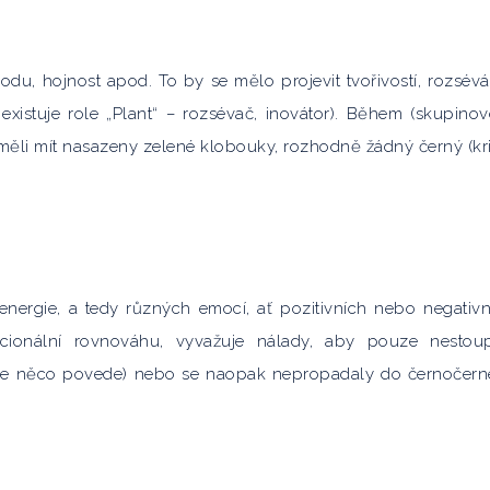
úrodu, hojnost apod. To by se mělo projevit tvořivostí, rozsév
xistuje role „Plant“ – rozsévač, inovátor). Během (skupino
ěli mít nasazeny zelené klobouky, rozhodně žádný černý (krit
nergie, a tedy různých emocí, ať pozitivních nebo negativn
cionální rovnováhu, vyvažuje nálady, aby pouze nestou
 se něco povede) nebo se naopak nepropadaly do černočer