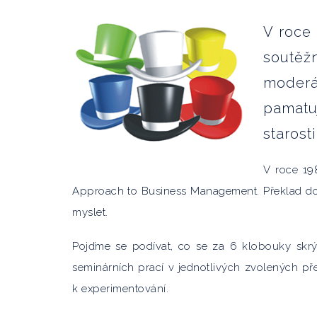
V roce 
soutěžn
moderá
pamatuj
starosti
V roce 19
Approach to Business Management. Překlad do
myslet.
Pojďme se podívat, co se za 6 klobouky skrý
seminárních prací v jednotlivých zvolených př
k experimentování.