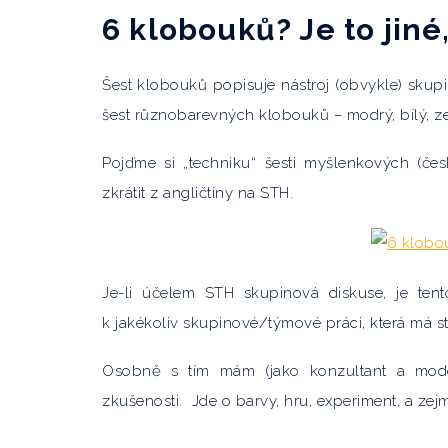
6 klobouků? Je to jiné
Šest klobouků popisuje nástroj (obvykle) skup
šest různobarevných klobouků – modrý, bílý, zel
Pojďme si „techniku“ šesti myšlenkových (čes
zkrátit z angličtiny na STH.
Je-li účelem STH skupinová diskuse, je te
k jakékoliv skupinové/týmové práci, která má sta
Osobně s tím mám (jako konzultant a mode
zkušenosti. Jde o barvy, hru, experiment, a zejm