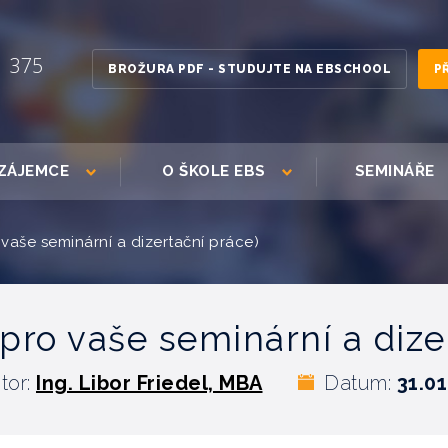
1 375
BROŽURA PDF - STUDUJTE NA EBSCHOOL
P
ZÁJEMCE
O ŠKOLE EBS
SEMINÁŘE
vaše seminární a dizertační práce)
pro vaše seminární a dize
tor:
Ing. Libor Friedel, MBA
Datum:
31.01