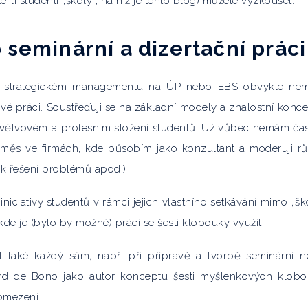
-li studenti „školy“, na níž je tento blog) můžete vyzkoušet.
 seminární a dizertační práci
 o strategickém managementu na ÚP nebo EBS obvykle n
vé práci. Soustřeďuji se na základní modely a znalostní konce
odvětvovém a profesním složení studentů. Už vůbec nemám ča
měs ve firmách, kde působím jako konzultant a moderuji r
, k řešení problémů apod.)
iciativy studentů v rámci jejich vlastního setkávání mimo „šk
de je (bylo by možné) práci se šesti klobouky využít.
at také každý sám, např. při přípravě a tvorbě seminární 
ard de Bono jako autor konceptu šesti myšlenkových klob
 omezení.