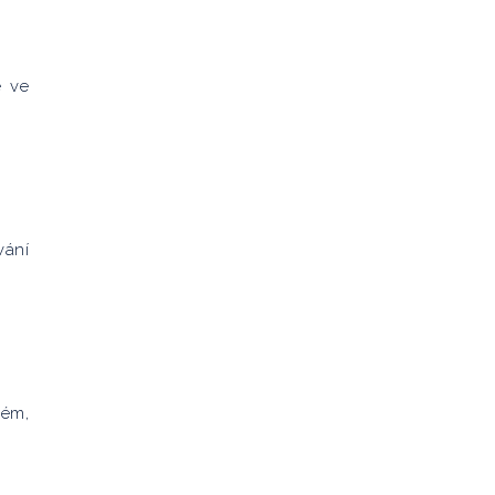
e ve
vání
lém,