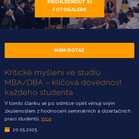
PROHLÉDNOUT SI
FOTOGALERII
MÁM DOTAZ
Kritické myšlení ve studiu
MBA/DBA – klíčová dovednost
každého studenta
V tomto článku se po odmlce opět věnuji svým
zkušenostem z hodnocení seminárních a dizertačních
prací studentů.
Více
20.05.2025