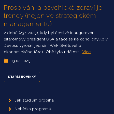
Prospívání a psychické zdraví je
trendy (nejen ve strategickém
managementu)
v době (23.1.2025), kdy byl čerstvě inaugurován
(staro)nový prezident USA a také se ke konci chýlilo v
Davosu výroční jednání WEF (Světového
ekonomického fóra)- Obě tyto události…
Více
03.02.2025
STARŠÍ NOVINKY
Jak studium probíhá
Nabídka programů