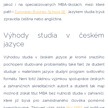
jakož i na specializovaných MBA-školách, mezi které
patří i
European Busines School SE
. Jazykem studia bývá
zpravidla čeština nebo angličtina.
Výhody studia v českém
jazyce
Výhodou studia v českém jazyce je kromě snazšího
pochopení studované problematiky také fakt, že student
studuje v mateřském jazyce studijní program světového
formátu. Není totiž žádnou výjimkou spolupráce českých
a zahraničních akreditačních autorit a studenti tak mají
možnost získat titul MBA bez nutnosti studia v zahraničí,
které již bývá pro zaměstnaného člověka poměrně
komplikované. Zároveň však získá
titul MBA
od instituce