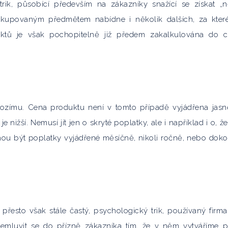
rik, působící především na zákazníky snažící se získat „
 kupovaným předmětem nabídne i několik dalších, za které
uktů je však pochopitelně již předem zakalkulována do 
zímu. Cena produktu není v tomto případě vyjádřena jasn
 nižší. Nemusí jít jen o skryté poplatky, ale i například i o, že
hou být poplatky vyjádřené měsíčně, nikoli ročně, nebo dok
 přesto však stále častý, psychologický trik, používaný firma
 vemluvit se do přízně zákazníka tím, že v něm vytváříme p