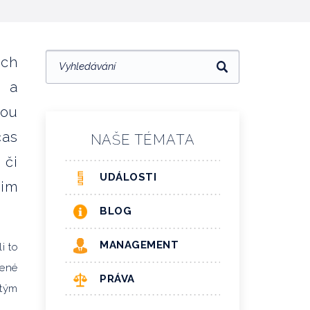
ich
, a
lou
čas
NAŠE TÉMATA
 či
UDÁLOSTI
im
BLOG
MANAGEMENT
i to
vené
PRÁVA
itým