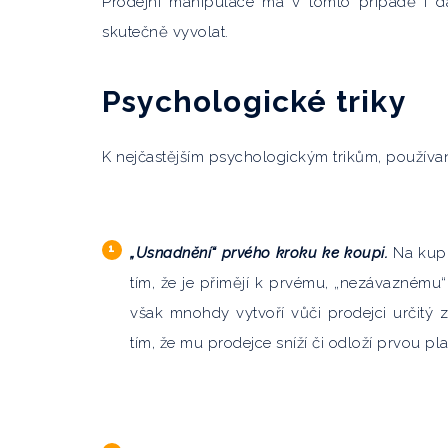
Prodejní manipulace má v tomto případě i d
skutečně vyvolat.
Psychologické triky
K nejčastějším psychologickým trikům, používan
„Usnadnění“ prvého kroku ke koupi.
Na kupuj
tím, že je přimějí k prvému, „nezávaznému
však mnohdy vytvoří vůči prodejci určitý 
tím, že mu prodejce sníží či odloží prvou pla