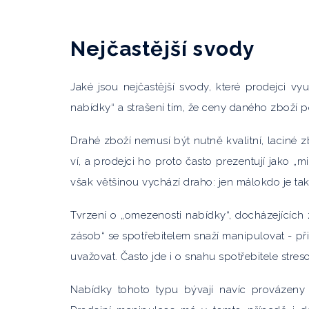
Nejčastější svody
Jaké jsou nejčastější svody, které prodejci vy
nabídky“ a strašení tím, že ceny daného zboží p
Drahé zboží nemusí být nutně kvalitní, laciné zb
ví, a prodejci ho proto často prezentují jako
však většinou vychází draho: jen málokdo je tak
Tvrzení o „omezenosti nabídky“, docházejících 
zásob“ se spotřebitelem snaží manipulovat - p
uvažovat. Často jde i o snahu spotřebitele stres
Nabídky tohoto typu bývají navíc provázeny 