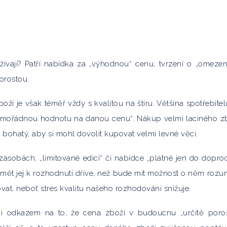
užívají? Patří nabídka za „výhodnou“ cenu, tvrzení o „omezen
orostou.
oží je však téměř vždy s kvalitou na štíru. Většina spotřebitel
 „mimořádnou hodnotu na danou cenu“. Nákup velmi laciného z
 bohatý, aby si mohl dovolit kupovat velmi levné věci.
zásobách, „limitované edici“ či nabídce „platné jen do dopro
řimět jej k rozhodnutí dříve, než bude mít možnost o něm roz
ovat, neboť stres kvalitu našeho rozhodování snižuje.
i odkazem na to, že cena zboží v budoucnu „určitě poros