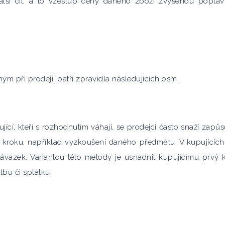
alší cíl, a to vzestup ceny daného zboží zvýšenou poptá
ým při prodeji, patří zpravidla následujících osm.
ící, kteří s rozhodnutím váhají, se prodejci často snaží zapůs
“ kroku, například vyzkoušení daného předmětu. V kupujících
závazek. Variantou této metody je usnadnit kupujícímu prvý 
tbu či splátku.