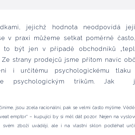
dkami, jejichž hodnota neodpovídá jej
se v praxi můžeme setkat poměrně často
 to být jen v případě obchodníků „tep
. Ze strany prodejců jsme přitom navíc ob
eni i určitému psychologickému tlaku
ce psychologickým trikům. Jak j
iníme, jsou zcela racionální, pak se velmi často mýlíme. Věděl
caveat emptor“ – kupující by si měl dát pozor. Nejen na vyslo
 svém zboží uvádějí, ale i na vlastní sklon podléhat urč