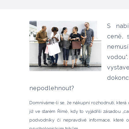
S nabí
ceně, 
nemusí
vodou“
vystav
dokon
nepodlehnout?
Domníváme-li se, že nákupní rozhodnutí, která č
již ve starém Římě, kdy to vyjádřili zásadou „
podvodníky či nepravdivé informace, které o
psychologickým trikům.