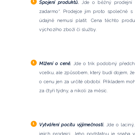
Spojení produktů.
Jde o běžný prodejní t
zadarmo“. Prodejce jim proto společně s
údajně nemusí platit. Cena těchto prod
výchozího zboží či služby.
Mlžení o ceně.
Jde o trik podobný předcho
vcelku, ale způsobem, který budí dojem, že je
o cenu jen za určité období. Příkladem mo
za čtyři týdny, a nikoli za měsíc.
Vytváření pocitu výjimečnosti.
Jde o laciný,
jejich prodejci. Jeho podstatou je snaha