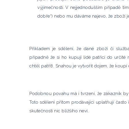
výjimečnosti. V nejjednodušším případě tí
dobře“) nebo mu dáváme najevo, že zboží 
Příkladem je sdělení, že dané zboží či služba
případně že si ho kupují lidé patřící do urči
chtěl patřit). Snahou je vytvořit dojem, že kou
Podobnou povahu má i tvrzení, že zákazník byl
Toto sdělení přitom prodávající uplatňují často
skutečnosti nic bližšího neví.