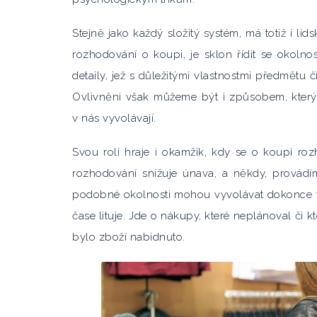
Stejně jako každý složitý systém, má totiž i li
rozhodování o koupi, je sklon řídit se okoln
detaily, jež s důležitými vlastnostmi předmětu č
Ovlivněni však můžeme být i způsobem, kterým 
v nás vyvolávají.
Svou roli hraje i okamžik, kdy se o koupi ro
rozhodování snižuje únava, a někdy, provádím
podobné okolnosti mohou vyvolávat dokonce ta
čase lituje. Jde o nákupy, které neplánoval či kt
bylo zboží nabídnuto.