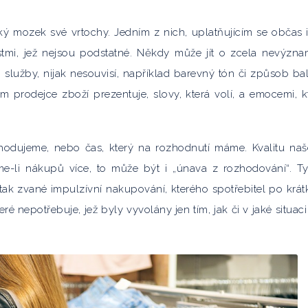
dský mozek své vrtochy. Jedním z nich, uplatňujícím se občas i
ostmi, jež nejsou podstatné. Někdy může jít o zcela nevýzn
i služby, nijak nesouvisí, například barevný tón či způsob bal
prodejce zboží prezentuje, slovy, která volí, a emocemi, k
zhodujeme, nebo čas, který na rozhodnutí máme. Kvalitu na
e-li nákupů více, to může být i „únava z rozhodování“. Ty
k zvané impulzívní nakupování, kterého spotřebitel po krá
eré nepotřebuje, jež byly vyvolány jen tím, jak či v jaké situac