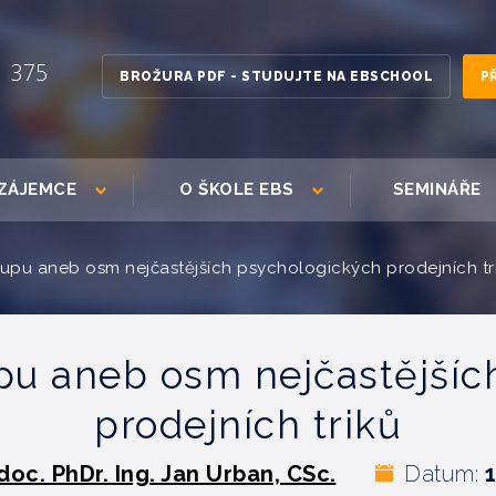
1 375
BROŽURA PDF - STUDUJTE NA EBSCHOOL
P
ZÁJEMCE
O ŠKOLE EBS
SEMINÁŘE
upu aneb osm nejčastějších psychologických prodejních tr
pu aneb osm nejčastějšíc
prodejních triků
doc. PhDr. Ing. Jan Urban, CSc.
Datum:
1