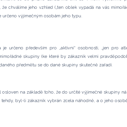
m, že chválíme jeho vzhled („ten oblek vypadá na vás mimoř
je určeno výjimečným osobám jeho typu.
 je určeno především pro „aktivní“ osobnosti, „jen pro atle
té mimořádné skupiny (ke které by zákazník velmi pravděpod
pí daného předmětu se do dané skupiny skutečně zařadí.
 osloven na základě toho, že do určité výjimečné skupiny nál
 i tehdy, byl-li zákazník vybrán zcela náhodně, a o jeho osob