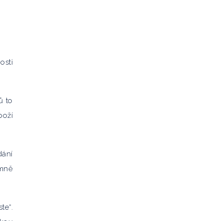
osti
ů to
boží
dání
umně
te“.