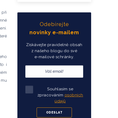
 při
amné
Odebírejte
ení.
novinky e-mailem
teré
Získávejte pravidelně obsah
z našeho blogu do své
šeho
e-mailové schránky.
to i
tkém
i mu
Souhlasím se
zpracováním
osobních
údajů