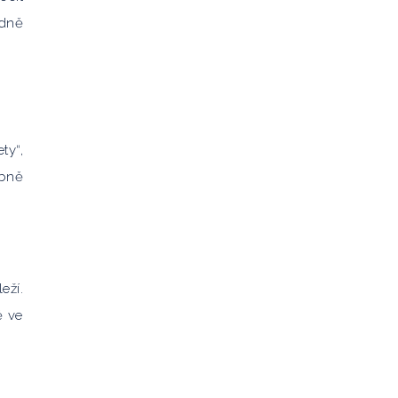
ádně
ty“,
obně
eží.
ě ve