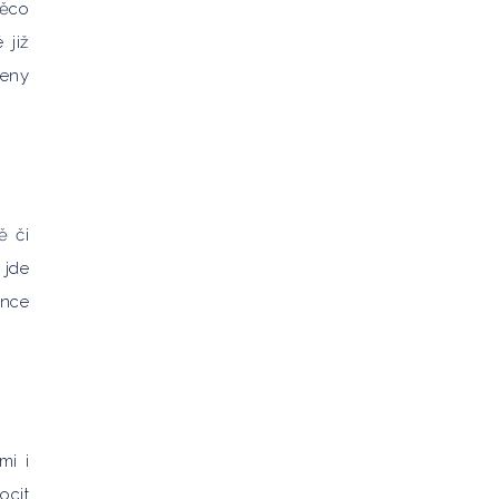
něco
 již
ceny
ě či
 jde
once
mi i
ocit