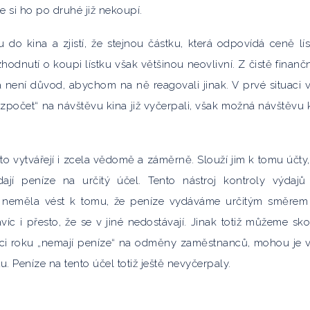
 si ho po druhé již nekoupí.
 do kina a zjistí, že stejnou částku, která odpovídá ceně lís
ozhodnutí o koupi lístku však většinou neovlivní. Z čistě finanč
 a není důvod, abychom na ně reagovali jinak. V prvé situaci 
ozpočet“ na návštěvu kina již vyčerpali, však možná návštěvu 
o vytvářejí i zcela vědomě a záměrně. Slouží jim k tomu účty,
dají peníze na určitý účel. Tento nástroj kontroly výdaj
 neměla vést k tomu, že peníze vydáváme určitým směrem
víc i přesto, že se v jiné nedostávají. Jinak totiž můžeme sko
 konci roku „nemají peníze“ na odměny zaměstnanců, mohou je 
 Peníze na tento účel totiž ještě nevyčerpaly.