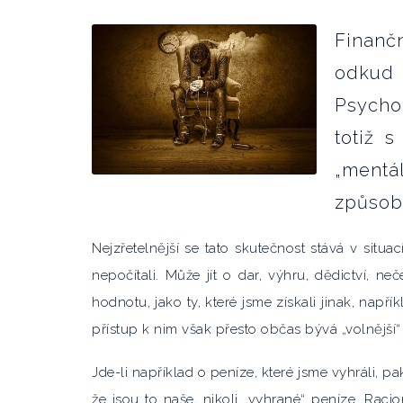
Finančn
odkud 
Psycho
totiž 
„mentál
způsob
Nejzřetelnější se tato skutečnost stává v situa
nepočítali. Může jít o dar, výhru, dědictví, n
hodnotu, jako ty, které jsme získali jinak, např
přístup k nim však přesto občas bývá „volnější
Jde-li například o peníze, které jsme vyhráli, p
že jsou to naše, nikoli „vyhrané“ peníze. Ra