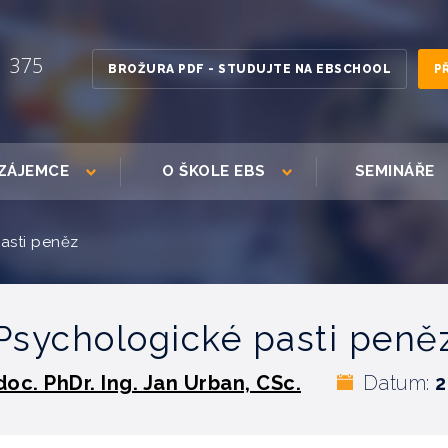
1 375
BROŽURA PDF - STUDUJTE NA EBSCHOOL
P
ZÁJEMCE
O ŠKOLE EBS
SEMINÁŘE
asti peněz
Psychologické pasti peně
doc. PhDr. Ing. Jan Urban, CSc.
Datum:
2