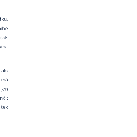
tku,
ního
však
kina
 ale
ů má
 jen
nčit
však