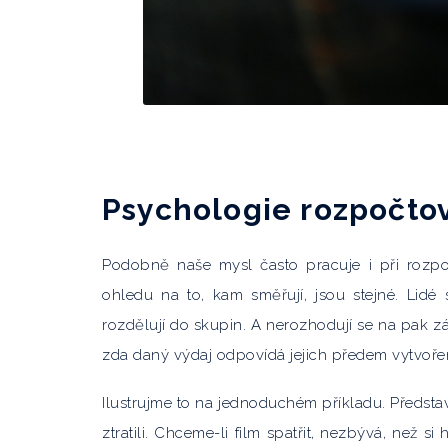
Psychologie rozpočto
Podobně naše mysl často pracuje i při rozpo
ohledu na to, kam směřují, jsou stejné. Lidé
rozdělují do skupin. A nerozhodují se na pak zá
zda daný výdaj odpovídá jejich předem vytvoř
Ilustrujme to na jednoduchém příkladu. Představme
ztratili. Chceme-li film spatřit, nezbývá, než s