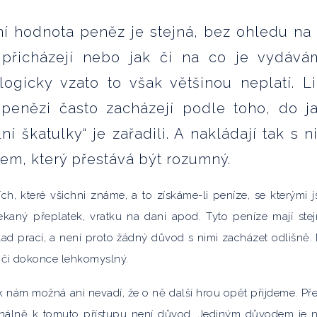
í hodnota peněz je stejná, bez ohledu na 
přicházejí nebo jak či na co je vydává
logicky vzato to však většinou neplatí. L
s penězi často zacházejí podle toho, do j
ní škatulky“ je zařadili. A nakládají tak s n
em, který přestává být rozumný.
cích, které všichni známe, a to získáme-li peníze, se kterými 
ečekaný přeplatek, vratku na dani apod. Tyto peníze mají ste
íklad prací, a není proto žádný důvod s nimi zacházet odlišně.
“ či dokonce lehkomyslný.
ak nám možná ani nevadí, že o ně další hrou opět přijdeme. Pře
cionálně k tomuto přístupu není důvod. Jediným důvodem je 