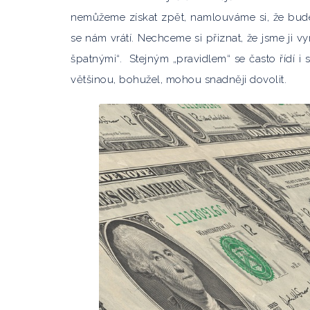
nemůžeme získat zpět, namlouváme si, že bude
se nám vrátí. Nechceme si přiznat, že jsme ji
špatnými“. Stejným „pravidlem“ se často řídí i st
většinou, bohužel, mohou snadněji dovolit.