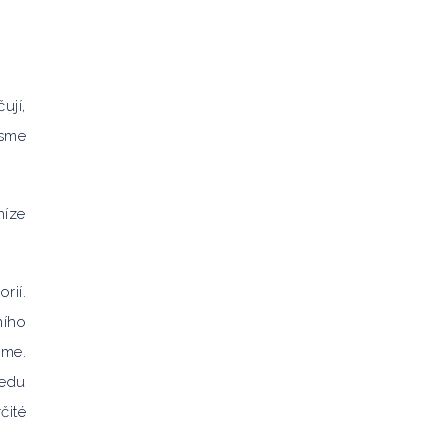
ují,
jsme
níze
rií.
ního
eme.
ledu
čité