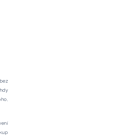
 bez
ohdy
oho,
vení
ákup