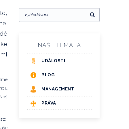
to,
me.
idé
aké
NAŠE TÉMATA
imi
UDÁLOSTI
BLOG
jsme
jnou
MANAGEMENT
 Náš
PRÁVA
sto,
naše