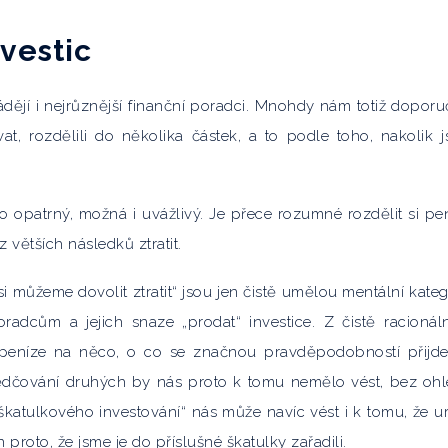
vestic
jí i nejrůznější finanční poradci. Mnohdy nám totiž doporuč
t, rozdělili do několika částek, a to podle toho, nakolik 
o opatrný, možná i uvážlivý. Je přece rozumné rozdělit si pe
 větších následků ztratit.
 můžeme dovolit ztratit“ jsou jen čistě umělou mentální katego
radcům a jejich snaze „prodat“ investice. Z čistě racionál
 peníze na něco, o co se značnou pravděpodobností přijd
vědčování druhých by nás proto k tomu nemělo vést, bez oh
škatulkového investování“ nás může navíc vést i k tomu, že ur
roto, že jsme je do příslušné škatulky zařadili.