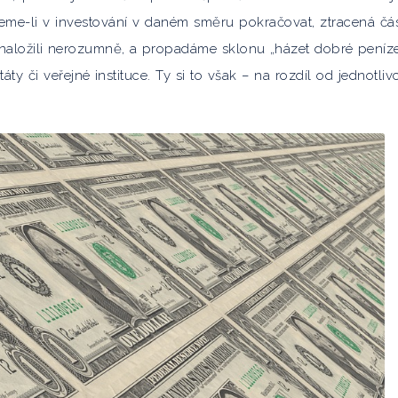
me-li v investování v daném směru pokračovat, ztracená čá
 vynaložili nerozumně, a propadáme sklonu „házet dobré peníz
áty či veřejné instituce. Ty si to však – na rozdíl od jednotliv