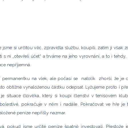
jsme si určitou věc, zpravidla službu, koupili, zatím ji však z
 s ní „otevřeli účet“ a trváme na jeho vyrovnání, a to i tehdy,
nce nepříjemná.
í permanentku na vlek, ale počasí se natolik zhorší, že je d
sto obtížné vynaloženou částku odepsat. Lyžujeme proto i pře
je situace člověka, který si koupí členství v tenisovém klu
j bolestivé, pokračuje v něm i nadále. Pokračovat ve hře je t
aložené peníze nepřišly nazmar.
á, pokud jsme určité peníze špatně investovali. Přestože je