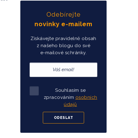
Odebírejte
novinky e-mailem
Získávejte pravidelně obsah
z našeho blogu do své
e-mailové schránky.
Souhlasím se
zpracováním
osobních
údajů