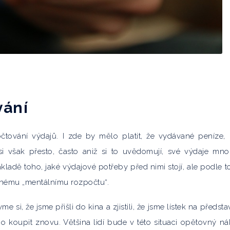
vání
čtování výdajů. I zde by mělo platit, že vydávané peníze,
 si však přesto, často aniž si to uvědomují, své výdaje mn
kladě toho, jaké výdajové potřeby před nimi stojí, ale podle t
enému „mentálnímu rozpočtu“.
 si, že jsme přišli do kina a zjistili, že jsme lístek na předsta
i ho koupit znovu. Většina lidí bude v této situaci opětovný n