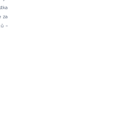
stka
e za
ců –