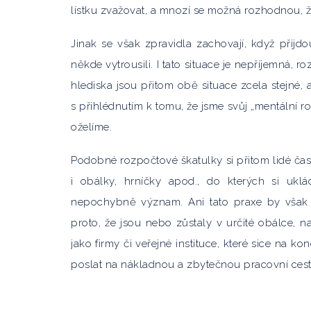
lístku zvažovat, a mnozí se možná rozhodnou, že
Jinak se však zpravidla zachovají, když přijdou
někde vytrousili. I tato situace je nepříjemná, r
hlediska jsou přitom obě situace zcela stejné,
s přihlédnutím k tomu, že jsme svůj „mentální r
oželíme.
Podobné rozpočtové škatulky si přitom lidé čast
i obálky, hrníčky apod., do kterých si uklá
nepochybně význam. Ani tato praxe by však
proto, že jsou nebo zůstaly v určité obálce, na
jako firmy či veřejné instituce, které sice na
poslat na nákladnou a zbytečnou pracovní cestu.