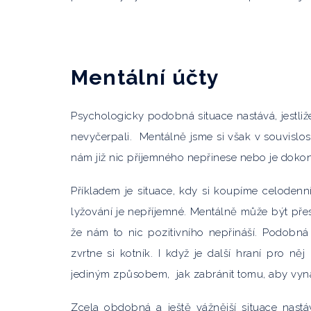
Mentální účty
Psychologicky podobná situace nastává, jestliže 
nevyčerpali. Mentálně jsme si však v souvislosti
nám již nic příjemného nepřinese nebo je doko
Příkladem je situace, kdy si koupíme celodenn
lyžování je nepříjemné. Mentálně může být pře
že nám to nic pozitivního nepřináší. Podobná 
zvrtne si kotník. I když je další hraní pro ně
jediným způsobem, jak zabránit tomu, aby vyn
Zcela obdobná a ještě vážnější situace nastáv