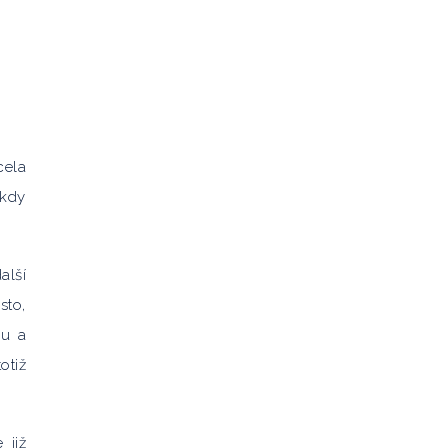
cela
 kdy
alší
sto,
bu a
otiž
 již