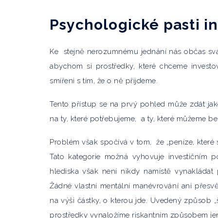
Psychologické pasti in
Ke stejně nerozumnému jednání nás občas svádě
abychom si prostředky, které chceme investova
smířeni s tím, že o ně přijdeme.
Tento přístup se na prvý pohled může zdát jak
na ty, které potřebujeme, a ty, které můžeme bez
Problém však spočívá v tom, že „peníze, které si
Tato kategorie možná vyhovuje investičním po
hlediska však není nikdy namístě vynakládat
Žádné vlastní mentální manévrování ani přes
na výši částky, o kterou jde. Uvedený způsob „
prostředky vynaložíme riskantním způsobem jen p