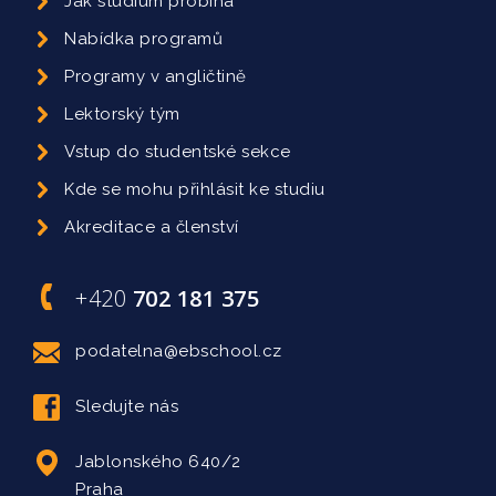
Jak studium probíhá
Nabídka programů
Programy v angličtině
Lektorský tým
Vstup do studentské sekce
Kde se mohu přihlásit ke studiu
Akreditace a členství
+420
702 181 375
podatelna@ebschool.cz
Sledujte nás
Jablonského 640/2
Praha