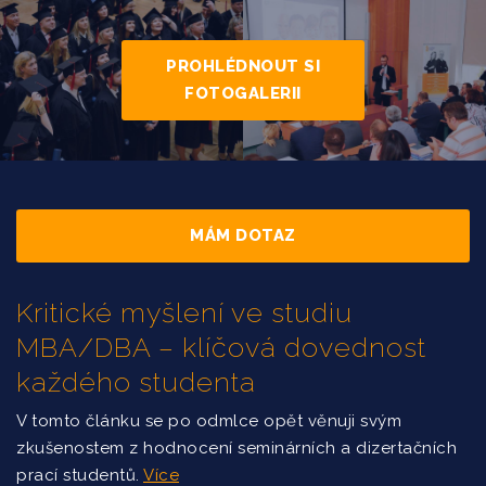
PROHLÉDNOUT SI
FOTOGALERII
MÁM DOTAZ
Kritické myšlení ve studiu
MBA/DBA – klíčová dovednost
každého studenta
V tomto článku se po odmlce opět věnuji svým
zkušenostem z hodnocení seminárních a dizertačních
prací studentů.
Více