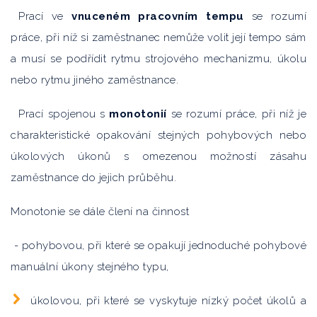
Prací ve
vnuceném pracovním tempu
se rozumí
práce, při níž si zaměstnanec nemůže volit její tempo sám
a musí se podřídit rytmu strojového mechanizmu, úkolu
nebo rytmu jiného zaměstnance.
Prací spojenou s
monotonií
se rozumí práce, při níž je
charakteristické opakování stejných pohybových nebo
úkolových úkonů s omezenou možností zásahu
zaměstnance do jejich průběhu.
Monotonie se dále člení na činnost
- pohybovou, při které se opakují jednoduché pohybové
manuální úkony stejného typu,
úkolovou, při které se vyskytuje nízký počet úkolů a