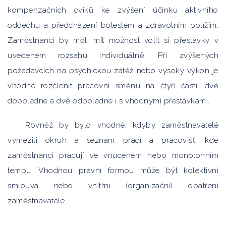
kompenzačních cviků ke zvýšení účinku aktivního
oddechu a předcházení bolestem a zdravotním potížím.
Zaměstnanci by měli mít možnost volit si přestávky v
uvedeném rozsahu individuálně. Při zvýšených
požadavcích na psychickou zátěž nebo vysoký výkon je
vhodné rozčlenit pracovní směnu na čtyři části: dvě
dopoledne a dvě odpoledne i s vhodnými přestávkami.
Rovněž by bylo vhodné, kdyby zaměstnavatelé
vymezili okruh a seznam prací a pracovišť, kde
zaměstnanci pracují ve vnuceném nebo monotonním
tempu. Vhodnou právní formou může být kolektivní
smlouva nebo vnitřní (organizační) opatření
zaměstnavatele.