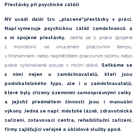
Přestávky při psychické zátěži
NV uvádí další tzv. „placené“přestávky v práci.
Např.vymezuje psychickou zátěž zaměstnanců a
s ní spojené přestávky.
. Jedná se o práce spojené
s monotonií, ve vnuceném pracovním tempu,
v třísměnném, nebo nepřetržitém pracovním režimu nebo
práce vykonávané pouze v noční době.
Setkáme se
s nimi nejen u zaměstnavatelů, kteří jsou
podnikatelského typu, ale i u zaměstnavatelů,
které byly zřízeny územními samosprávnými celky
a jejichž předmětem činnosti jsou i manuální
výkony. Jedná se např. městské lázně, zdravotnická
zařízení, zotavovací centra, rehabilitační zařízení,
firmy zajišťující veřejné a úklidové služby apod.