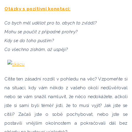
Otázky s pozitivní konotací:
Co bych měl udělat pro to, abych to zvládl?
Mohu se poučit z případné prohry?
Kdy se do toho pustím?
Co všechno získám, až uspěji?
Cítíte ten zásadní rozdíl v pohledu na věc? Vzpomeňte si
na situaci, kdy vám někdo z vašeho okolí nedůvěřoval
nebo se vám snažil namluvit, že něco nedokážete, ačkoli
jste si sami byli téměř jisti, že to musí vyjít? Jak jste se
cítili? Začali jste o sobě pochybovat, nebo jste se
postavili vnějším okolnostem a pokračovali dál bez