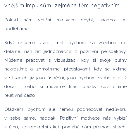
vnějším impulsům, zejména těm negativním.
Pokud nám vnitřní motivace chybí, snadno jim
podléháme.
Když chceme uspět, měli bychom na všechno, co
děláme, nahlížet jednoznačně z pozitivní perspektivy.
Můžeme pracovat s vizualizací, kdy si svoje plány
nakreslíme a zhmotníme, představami, kdy se vidíme
v situacích již jako úspěšní, jako bychom svého cíle již
dosáhli, nebo si můžeme klást otázky, což činíme
relativně často.
Otázkami bychom ale neměli podněcovat nedůvěru
v sebe samé, naopak. Pozitivní motivace nás vybízí
k činu, ke konkrétní akci, pomáhá nám přemoci strach,