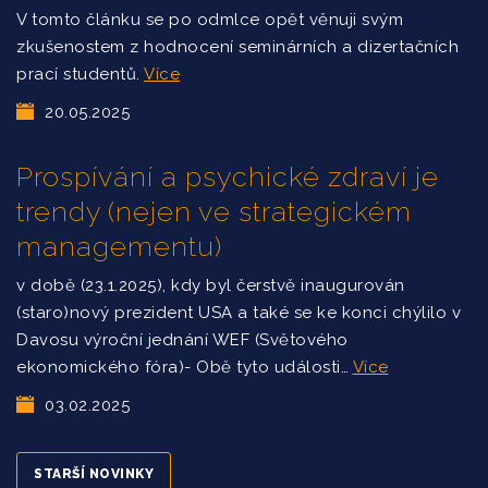
V tomto článku se po odmlce opět věnuji svým
zkušenostem z hodnocení seminárních a dizertačních
prací studentů.
Více
20.05.2025
Prospívání a psychické zdraví je
trendy (nejen ve strategickém
managementu)
v době (23.1.2025), kdy byl čerstvě inaugurován
(staro)nový prezident USA a také se ke konci chýlilo v
Davosu výroční jednání WEF (Světového
ekonomického fóra)- Obě tyto události…
Více
03.02.2025
STARŠÍ NOVINKY