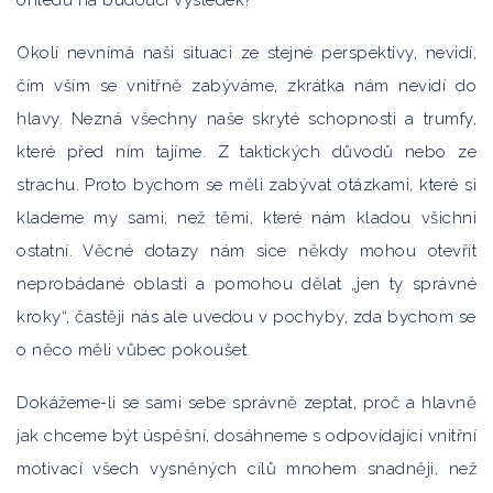
ohledu na budoucí výsledek?
Okolí nevnímá naši situaci ze stejné perspektivy, nevidí,
čím vším se vnitřně zabýváme, zkrátka nám nevidí do
hlavy. Nezná všechny naše skryté schopnosti a trumfy,
které před ním tajíme. Z taktických důvodů nebo ze
strachu. Proto bychom se měli zabývat otázkami, které si
klademe my sami, než těmi, které nám kladou všichni
ostatní. Věcné dotazy nám sice někdy mohou otevřít
neprobádané oblasti a pomohou dělat „jen ty správné
kroky“, častěji nás ale uvedou v pochyby, zda bychom se
o něco měli vůbec pokoušet.
Dokážeme-li se sami sebe správně zeptat, proč a hlavně
jak chceme být úspěšní, dosáhneme s odpovídající vnitřní
motivací všech vysněných cílů mnohem snadněji, než