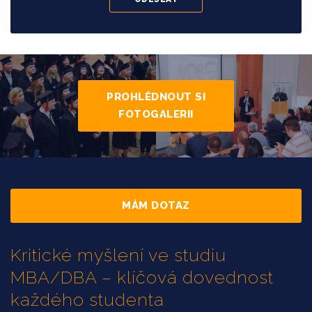
PROHLÉDNOUT SI
FOTOGALERII
MÁM DOTAZ
Kritické myšlení ve studiu
MBA/DBA – klíčová dovednost
každého studenta