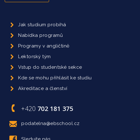
Jak studium probíhá
Nabídka programů
Programy v angličtině
Lektorský tým
Vstup do studentské sekce
Kde se mohu přihlásit ke studiu
Akreditace a členství
+420
702 181 375
podatelna@ebschool.cz
Sledujte nás