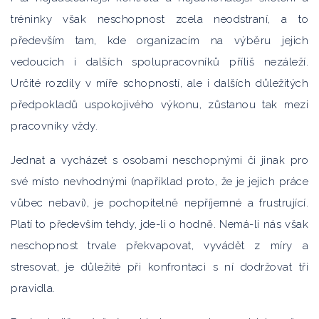
tréninky však neschopnost zcela neodstraní, a to
především tam, kde organizacím na výběru jejich
vedoucích i dalších spolupracovníků příliš nezáleží.
Určité rozdíly v míře schopností, ale i dalších důležitých
předpokladů uspokojivého výkonu, zůstanou tak mezi
pracovníky vždy.
Jednat a vycházet s osobami neschopnými či jinak pro
své místo nevhodnými (například proto, že je jejich práce
vůbec nebaví), je pochopitelně nepříjemné a frustrující.
Platí to především tehdy, jde-li o hodně. Nemá-li nás však
neschopnost trvale překvapovat, vyvádět z míry a
stresovat, je důležité při konfrontaci s ní dodržovat tři
pravidla.