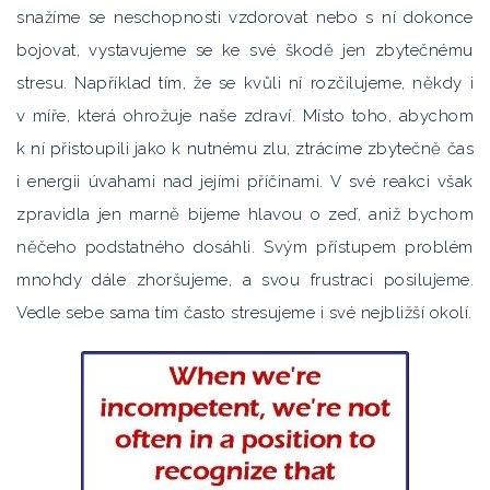
snažíme se neschopnosti vzdorovat nebo s ní dokonce
bojovat, vystavujeme se ke své škodě jen zbytečnému
stresu. Například tím, že se kvůli ní rozčilujeme, někdy i
v míře, která ohrožuje naše zdraví. Místo toho, abychom
k ní přistoupili jako k nutnému zlu, ztrácíme zbytečně čas
i energii úvahami nad jejími příčinami. V své reakci však
zpravidla jen marně bijeme hlavou o zeď, aniž bychom
něčeho podstatného dosáhli. Svým přístupem problém
mnohdy dále zhoršujeme, a svou frustraci posilujeme.
Vedle sebe sama tím často stresujeme i své nejbližší okolí.