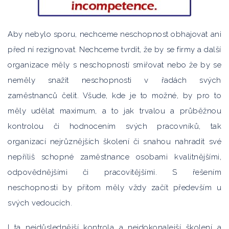
Aby nebylo sporu, nechceme neschopnost obhajovat ani
před ní rezignovat. Nechceme tvrdit, že by se firmy a další
organizace měly s neschopností smiřovat nebo že by se
neměly snažit neschopnosti v řadách svých
zaměstnanců čelit. Všude, kde je to možné, by pro to
měly udělat maximum, a to jak trvalou a průběžnou
kontrolou či hodnocením svých pracovníků, tak
organizací nejrůznějších školení či snahou nahradit své
nepříliš schopné zaměstnance osobami kvalitnějšími,
odpovědnějšími či pracovitějšími. S řešením
neschopnosti by přitom měly vždy začít především u
svých vedoucích.
I ta nejdůslednější kontrola a nejdokonalejší školení a