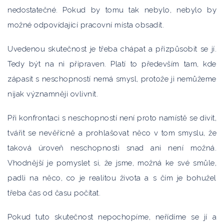
nedostatečné. Pokud by tomu tak nebylo, nebylo by
možné odpovídající pracovní místa obsadit.
Uvedenou skutečnost je třeba chápat a přizpůsobit se jí.
Tedy být na ni připraven. Platí to především tam, kde
zápasit s neschopností nemá smysl, protože ji nemůžeme
nijak významněji ovlivnit.
Při konfrontaci s neschopností není proto namístě se divit,
tvářit se nevěřícně a prohlašovat něco v tom smyslu, že
taková úroveň neschopnosti snad ani není možná.
Vhodnější je pomyslet si, že jsme, možná ke své smůle,
padli na něco, co je realitou života a s čím je bohužel
třeba čas od času počítat.
Pokud tuto skutečnost nepochopíme, neřídíme se jí a