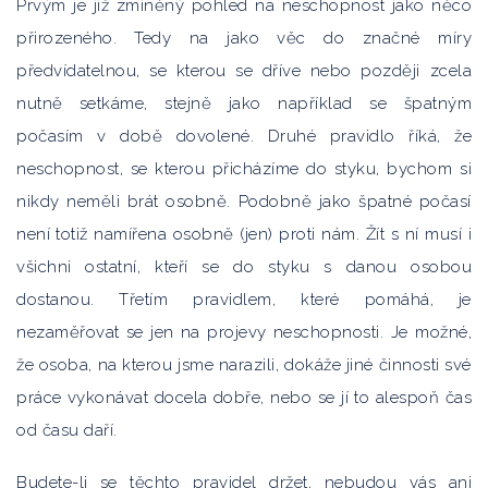
Prvým je již zmíněný pohled na neschopnost jako něco
přirozeného. Tedy na jako věc do značné míry
předvídatelnou, se kterou se dříve nebo později zcela
nutně setkáme, stejně jako například se špatným
počasím v době dovolené. Druhé pravidlo říká, že
neschopnost, se kterou přicházíme do styku, bychom si
nikdy neměli brát osobně. Podobně jako špatné počasí
není totiž namířena osobně (jen) proti nám. Žít s ní musí i
všichni ostatní, kteří se do styku s danou osobou
dostanou. Třetím pravidlem, které pomáhá, je
nezaměřovat se jen na projevy neschopnosti. Je možné,
že osoba, na kterou jsme narazili, dokáže jiné činnosti své
práce vykonávat docela dobře, nebo se jí to alespoň čas
od času daří.
Budete-li se těchto pravidel držet, nebudou vás ani