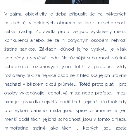
V zájmu objektivity je třeba připustit, že na některých
místech či v některých oborech se lze s neschopností
setkat častěji. Zpravidla proto, že jsou vystaveny menší
konkurenci anebo, že za ni dotyčným osobám nehrozí
žádné sankce. Základní důvod jejího výskytu je však
společný a spočívá jinde. Nejrůznější schopnosti včetně
schopností rozumových jsou totiž v populaci vždy
rozloženy tak, že nejvíce osob se z hlediska jejich úrovně
nachází v blízkém okolí průměru. Totéž proto platí i pro
osoby vykonávající jednotlivá místa nebo profese. I mezi
nimi je zpravidla největší podíl těch, jejichž předpoklady
pro výkon daného místa jsou spíše průměrné, a jen
menší podíl těch, jejichž schopnosti jsou v tomto ohledu
mimořádné, stejně jako těch, u kterých jsou zcela