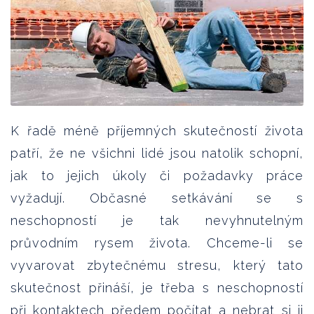
K řadě méně příjemných skutečností života
patří, že ne všichni lidé jsou natolik schopní,
jak to jejich úkoly či požadavky práce
vyžadují. Občasné setkávání se s
neschopností je tak nevyhnutelným
průvodním rysem života. Chceme-li se
vyvarovat zbytečnému stresu, který tato
skutečnost přináší, je třeba s neschopností
při kontaktech předem počítat a nebrat si ji