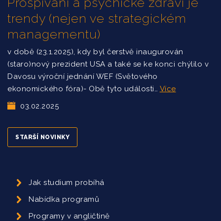
Prospívání a psychické zdraví je
trendy (nejen ve strategickém
managementu)
v době (23.1.2025), kdy byl čerstvě inaugurován
(staro)nový prezident USA a také se ke konci chýlilo v
Davosu výroční jednání WEF (Světového
ekonomického fóra)- Obě tyto události…
Více
03.02.2025
STARŠÍ NOVINKY
Jak studium probíhá
Nabídka programů
Programy v angličtině