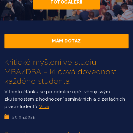
FOTOGALERII
MÁM DOTAZ
Kritické myšlení ve studiu
MBA/DBA – klíčová dovednost
každého studenta
V tomto článku se po odmlce opět věnuji svým
zkušenostem z hodnocení seminárních a dizertačních
prací studentů.
Více
20.05.2025