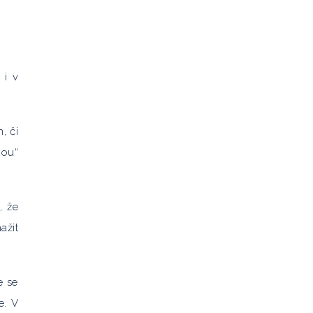
 i v
, či
nou“
, že
ažit
e se
e. V