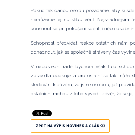
Pokud tak danou osobu požádáme, aby si sdělo
nemůžeme jejímu slibu věřit. Nejsnadnějším ř
kousnout se při pokušení sdělit jí něco osobní
Schopnost předvídat reakce ostatních nám po
odhadnout, jak se společně strávený čas vyvine
V neposlední řadě bychom však tuto schopnos
zpravidla opakuje, a pro ostatní se tak může 
sledování k závěru, že jsme osobou, jež pravi
ostatních, mohou z toho vyvodit závěr, že se její
ZPĚT NA VÝPIS NOVINEK A ČLÁNKŮ