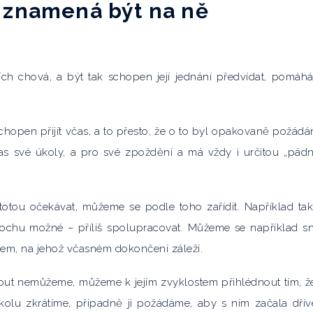
, znamená být na ně
cích chová, a být tak schopen její jednání předvídat, pomáhá
chopen přijít včas, a to přesto, že o to byl opakovaně požádán
as své úkoly, a pro své zpoždění a má vždy i určitou „pád
totou očekávat, můžeme se podle toho zařídit. Například tak
ochu možné – příliš spolupracovat. Můžeme se například sn
em, na jehož včasném dokončení záleží.
ut nemůžeme, můžeme k jejím zvyklostem přihlédnout tím, ž
kolu zkrátíme, případně ji požádáme, aby s ním začala dřív