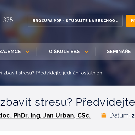
1 375
BROŽURA PDF - STUDUJTE NA EBSCHOOL
P
ZÁJEMCE
O ŠKOLE EBS
SEMINÁŘE
i zbavit stresu? Předvídejte jednání ostatních
zbavit stresu? Předvídejt
doc. PhDr. Ing. Jan Urban, CSc.
Datum:
2