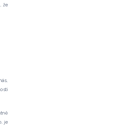
, že
nás,
osti
utně
, je