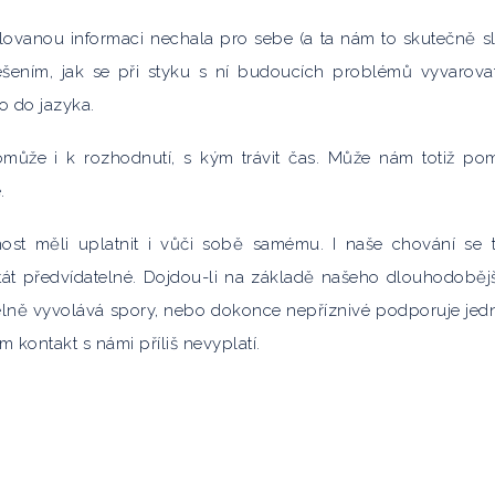
vanou informaci nechala pro sebe (a ta nám to skutečně slí
ešením, jak se při styku s ní budoucích problémů vyvarovat
ho do jazyka.
může i k rozhodnutí, s kým trávit čas. Může nám totiž po
.
t měli uplatnit i vůči sobě samému. I naše chování se t
stát předvídatelné. Dojdou-li na základě našeho dlouhodoběj
delně vyvolává spory, nebo dokonce nepříznivé podporuje jed
m kontakt s námi příliš nevyplatí.