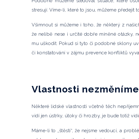
Podobně můžeme sledovat situace, které osob
stresují. Víme-li, které to jsou, můžeme předejít 
Všimnout si můžeme i toho, že některý z naši
že nelibě nese i určité dobře míněné otázky, 
mu uškodit. Pokud si tyto či podobné sklony 
či konstatování v zájmu prevence konfliktů vyva
Vlastnosti nezměníme
Některé lidské vlastnosti včetně těch nepříjem
vidí jen ústrky, útoky či hrozby, je bude totiž v
Máme-li to „štěstí“, že nejsme vedoucí, a prob