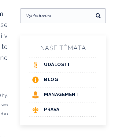
m i
 se
í v
 to
NAŠE TÉMATA
dno
UDÁLOSTI
 i
BLOG
MANAGEMENT
ahy.
 své
PRÁVA
nebo