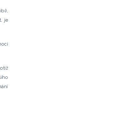
bí),
, je
moci
otiž
šího
nání