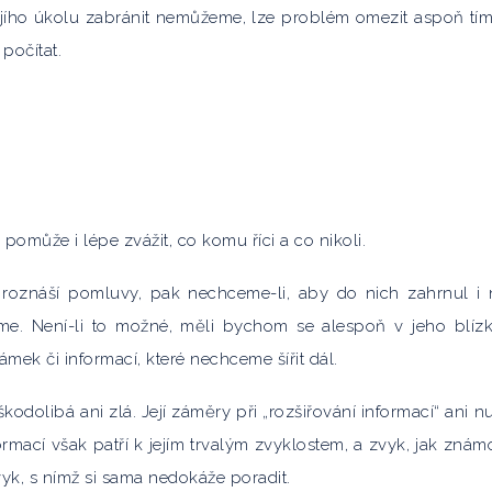
jího úkolu zabránit nemůžeme, lze problém omezit aspoň tím
počítat.
pomůže i lépe zvážit, co komu říci a co nikoli.
ík roznáší pomluvy, pak nechceme-li, aby do nich zahrnul i 
e. Není-li to možné, měli bychom se alespoň v jeho blízk
ek či informací, které nechceme šířit dál.
škodolibá ani zlá. Její záměry při „rozšiřování informací“ ani n
mací však patří k jejím trvalým zvyklostem, a zvyk, jak známo
yk, s nímž si sama nedokáže poradit.