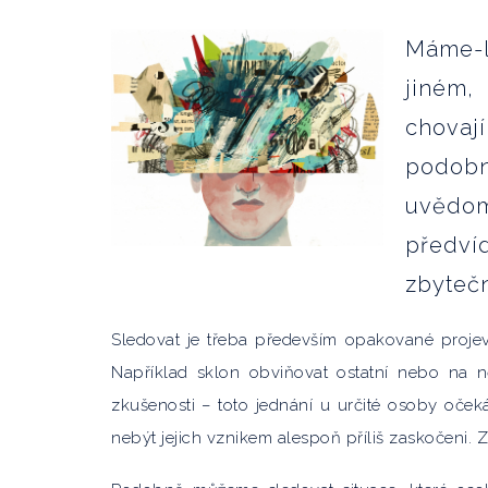
Máme-l
jiném,
chovají
podobn
uvědom
předv
zbyteč
Sledovat je třeba především opakované projev
Například sklon obviňovat ostatní nebo na n
zkušenosti – toto jednání u určité osoby oček
nebýt jejich vznikem alespoň příliš zaskočeni.