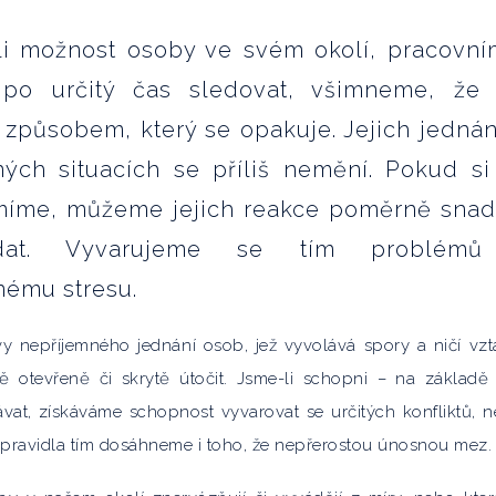
i možnost osoby ve svém okolí, pracovní
 po určitý čas sledovat, všimneme, že
 způsobem, který se opakuje. Jejich jednán
ých situacích se příliš nemění. Pokud si
íme, můžeme jejich reakce poměrně sna
ídat. Vyvarujeme se tím problémů
nému stresu.
y nepříjemného jednání osob, jež vyvolává spory a ničí vzt
ě otevřeně či skrytě útočit. Jsme-li schopni – na základě
ávat, získáváme schopnost vyvarovat se určitých konfliktů, 
 Zpravidla tím dosáhneme i toho, že nepřerostou únosnou mez.