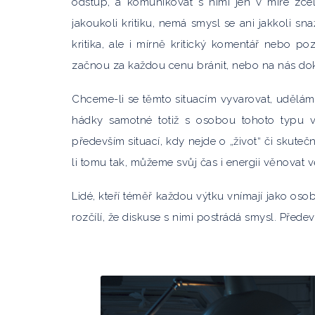
odstup, a komunikovat s nimi jen v míře zcela
jakoukoli kritiku, nemá smysl se ani jakkoli sna
kritika, ale i mírně kritický komentář nebo poz
začnou za každou cenu bránit, nebo na nás do
Chceme-li se těmto situacím vyvarovat, uděláme
hádky samotné totiž s osobou tohoto typu v
především situací, kdy nejde o „život“ či skuteč
li tomu tak, můžeme svůj čas i energii věnova
Lidé, kteří téměř každou výtku vnímají jako osobn
rozčílí, že diskuse s nimi postrádá smysl. Předev