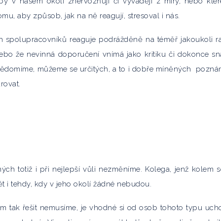
y v našem okolí znervózňují či vyvádějí z míry, nebo kter
tomu, aby způsob, jak na ně reagují, stresoval i nás.
ch spolupracovníků reaguje podrážděně na téměř jakoukoli r
nebo že nevinná doporučení vnímá jako kritiku či dokonce s
uvědomíme, můžeme se určitých, a to i dobře míněných pozn
rovat.
ných totiž i při nejlepší vůli nezměníme. Kolega, jenž kolem 
idět i tehdy, kdy v jeho okolí žádné nebudou.
lém tak řešit nemusíme, je vhodné si od osob tohoto typu uch