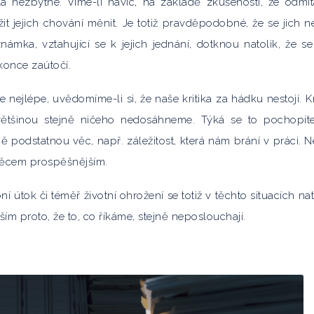
 nezbytné. Víme-li navíc, na základě zkušenosti, že odmíta
žit jejich chování měnit. Je totiž pravděpodobné, že se jich n
námka, vztahující se k jejich jednání, dotknou natolik, že se
konce zaútočí.
 nejlépe, uvědomíme-li si, že naše kritika za hádku nestojí. 
ětšinou stejně ničeho nedosáhneme. Týká se to pochopit
ně podstatnou věc, např. záležitost, která nám brání v práci. N
t věcem prospěšnějším.
í útok či téměř životní ohrožení se totiž v těchto situacích nat
ším proto, že to, co říkáme, stejně neposlouchají.