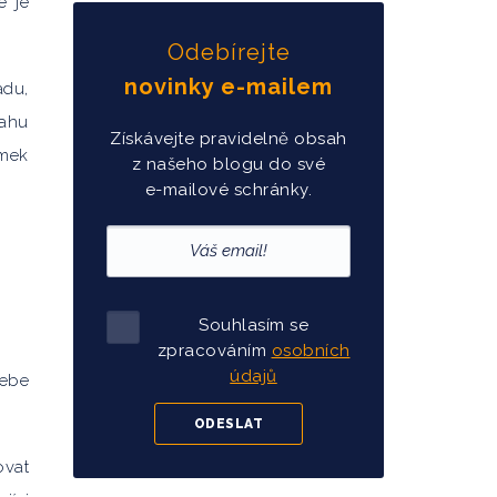
é je
Odebírejte
novinky e-mailem
adu,
nahu
Získávejte pravidelně obsah
ámek
z našeho blogu do své
e-mailové schránky.
Souhlasím se
zpracováním
osobních
údajů
sebe
ovat