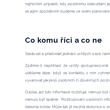
nejhorším případě, kdy pozdnímu odevzdání je
se jejím zpožděním budeme ve svém plánování 
Co komu říci a co ne
Sledovat a předvídat jednání určitých osob nám 
Zjistíme-li například, že určitý spolupracovn
uděláme lépe, když se kontaktu s ním vyhnem
vyvarovat jakýkoli osobních či důvěrných poznám
Osoba, jež tyto informace rozšiřuje, nemusí být 
nemusí být špatné. Roztrušování osobních infor
železná košile. Může tak jít možná dokonce o zv