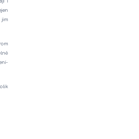
jí i
ejen
 jim
Krom
elně
ení-
olik