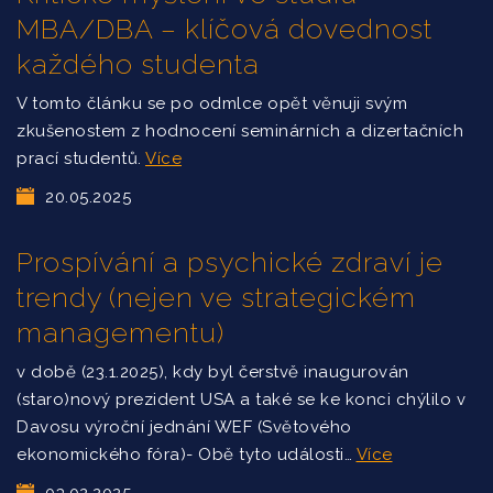
MBA/DBA – klíčová dovednost
každého studenta
V tomto článku se po odmlce opět věnuji svým
zkušenostem z hodnocení seminárních a dizertačních
prací studentů.
Více
20.05.2025
Prospívání a psychické zdraví je
trendy (nejen ve strategickém
managementu)
v době (23.1.2025), kdy byl čerstvě inaugurován
(staro)nový prezident USA a také se ke konci chýlilo v
Davosu výroční jednání WEF (Světového
ekonomického fóra)- Obě tyto události…
Více
03.02.2025