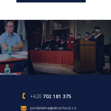
+420
702 181 375
podatelna@ebschool.cz