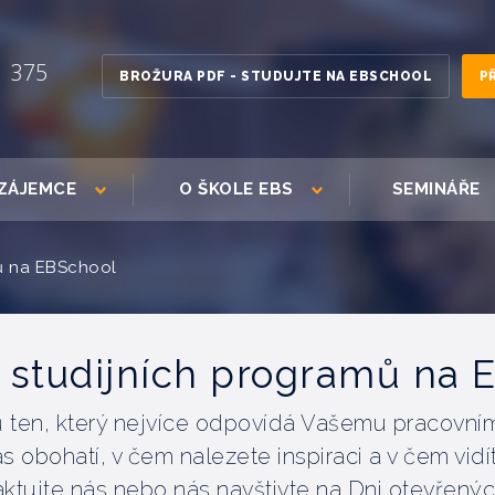
1 375
BROŽURA PDF - STUDUJTE NA EBSCHOOL
P
ZÁJEMCE
O ŠKOLE EBS
SEMINÁŘE
ů na EBSchool
 studijních programů na 
mů ten, který nejvíce odpovídá Vašemu pracovní
s obohatí, v čem nalezete inspiraci a v čem vid
aktujte nás nebo nás navštivte na Dni otevřenýc