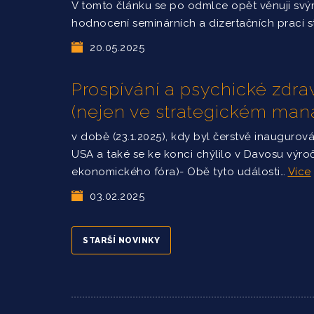
V tomto článku se po odmlce opět věnuji sv
hodnocení seminárních a dizertačních prací 
20.05.2025
Prospívání a psychické zdrav
(nejen ve strategickém ma
v době (23.1.2025), kdy byl čerstvě inaugurov
USA a také se ke konci chýlilo v Davosu výro
ekonomického fóra)- Obě tyto události…
Více
03.02.2025
STARŠÍ NOVINKY