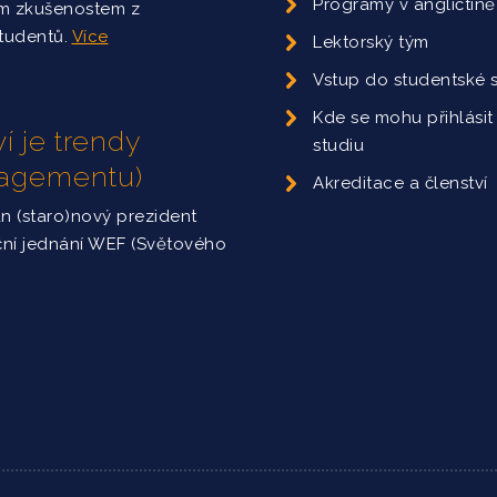
Programy v angličtině
ým zkušenostem z
studentů.
Více
Lektorský tým
Vstup do studentské 
Kde se mohu přihlásit
í je trendy
studiu
nagementu)
Akreditace a členství
án (staro)nový prezident
ční jednání WEF (Světového