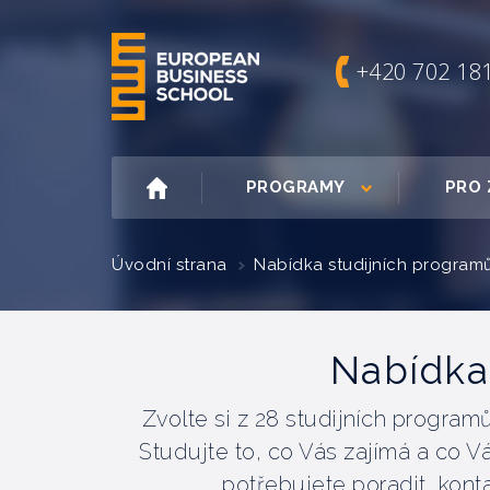
+420 702 18
PROGRAMY
PRO 
Úvodní strana
Nabídka studijních program
Nabídka
Zvolte si z 28 studijních progra
Studujte to, co Vás zajímá a co Vá
potřebujete poradit, kont