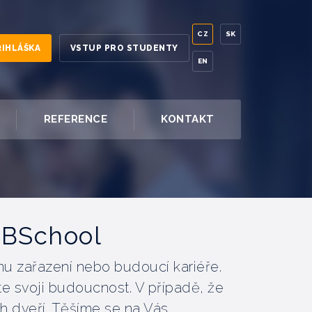
CZ
SK
ŘIHLÁŠKA
VSTUP PRO STUDENTY
EN
REFERENCE
KONTAKT
EBSchool
mu zařazení nebo budoucí kariéře.
íte svoji budoucnost. V případě, že
h dveří. Těšíme se na Vás.