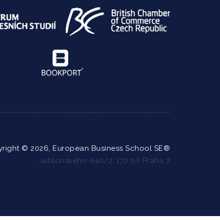
right © 2026, European Business School SE®
Jablonského 640/2, 170 00 Praha 7