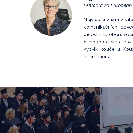
Lektorka na European 
Nejvíce si vážím znal
komunikačních doved
celostního oboru soci
o diagnostické a psyc
výcvik kouče u Kouč
International.