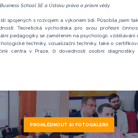
Business School SE a Ústavu práva a právní vědy.
ostí spojených s rozvojem a výkonem lidí. Působila jsem t
ností. Teoretická východiska pro svou profesní činnost
ální pedagogiky se zaměřením na psychologii, vzdělávání d
hologické techniky, vizualizační techniky, také o certifik
ink centra v Praze, či dovednosti osobní diagnostiky
PROHLÉDNOUT SI FOTOGALERII