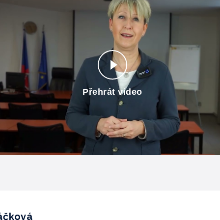
Přehrát video
áčková