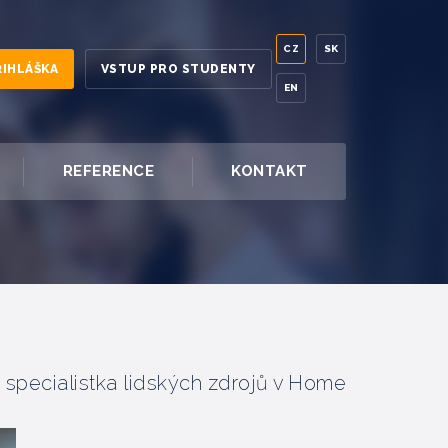
CZ
SK
ŘIHLÁŠKA
VSTUP PRO STUDENTY
EN
REFERENCE
KONTAKT
o specialistka lidských zdrojů v Home