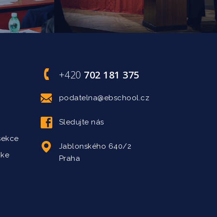
+420
702 181 375
podatelna@ebschool.cz
Sledujte nás
sekce
Jablonského 640/2
 ke
Praha