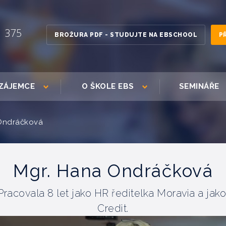
1 375
BROŽURA PDF - STUDUJTE NA EBSCHOOL
P
ZÁJEMCE
O ŠKOLE EBS
SEMINÁŘE
Ondráčková
Mgr. Hana Ondráčková
Pracovala 8 let jako HR ředitelka Moravia a jak
Credit.