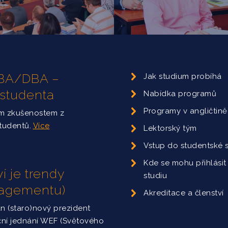
 MBA/DBA –
Jak studium probíhá
 studenta
Nabídka programů
Programy v angličtině
ým zkušenostem z
studentů.
Více
Lektorský tým
Vstup do studentské 
Kde se mohu přihlásit
í je trendy
studiu
nagementu)
Akreditace a členství
án (staro)nový prezident
ční jednání WEF (Světového