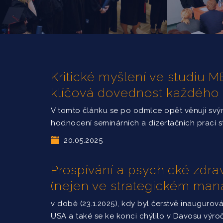
Kritické myšlení ve studiu
klíčová dovednost každého
V tomto článku se po odmlce opět věnuji sv
hodnocení seminárních a dizertačních prací 
20.05.2025
Prospívání a psychické zdrav
(nejen ve strategickém ma
v době (23.1.2025), kdy byl čerstvě inaugurov
USA a také se ke konci chýlilo v Davosu výro