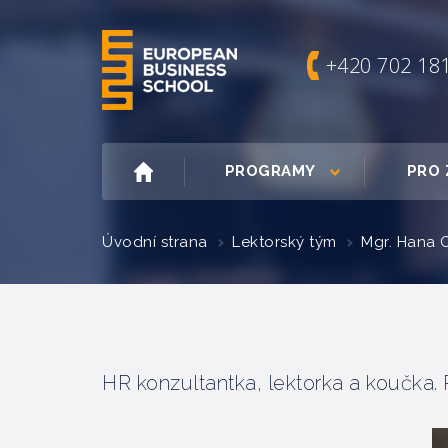
+420 702 18
PROGRAMY
PRO 
Úvodní strana
Lektorský tým
Mgr. Hana 
HR konzultantka, lektorka a koučka. 