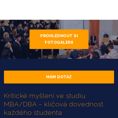
PROHLÉDNOUT SI
FOTOGALERII
MÁM DOTAZ
Kritické myšlení ve studiu
MBA/DBA – klíčová dovednost
každého studenta