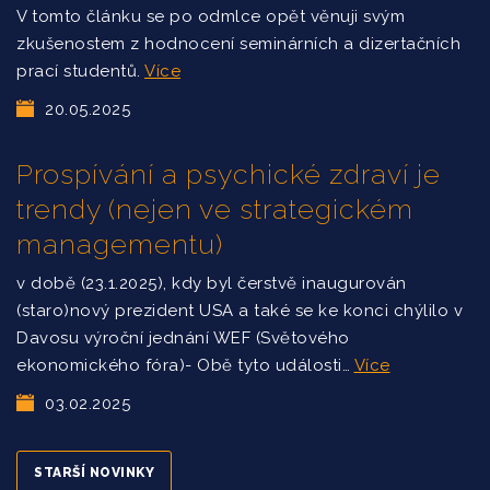
V tomto článku se po odmlce opět věnuji svým
zkušenostem z hodnocení seminárních a dizertačních
prací studentů.
Více
20.05.2025
Prospívání a psychické zdraví je
trendy (nejen ve strategickém
managementu)
v době (23.1.2025), kdy byl čerstvě inaugurován
(staro)nový prezident USA a také se ke konci chýlilo v
Davosu výroční jednání WEF (Světového
ekonomického fóra)- Obě tyto události…
Více
03.02.2025
STARŠÍ NOVINKY