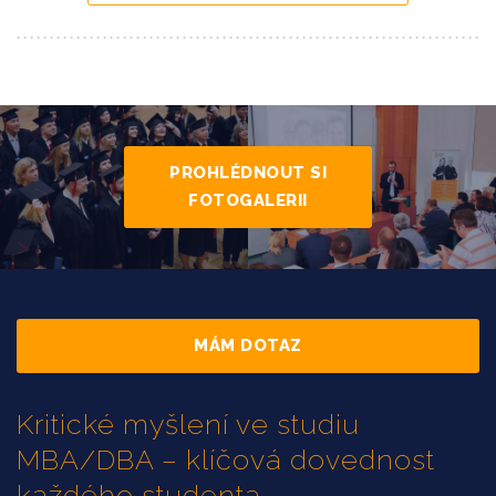
PROHLÉDNOUT SI
FOTOGALERII
MÁM DOTAZ
Kritické myšlení ve studiu
MBA/DBA – klíčová dovednost
každého studenta