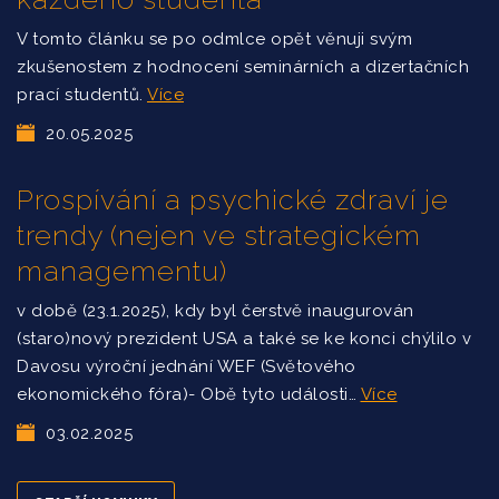
V tomto článku se po odmlce opět věnuji svým
zkušenostem z hodnocení seminárních a dizertačních
prací studentů.
Více
20.05.2025
Prospívání a psychické zdraví je
trendy (nejen ve strategickém
managementu)
v době (23.1.2025), kdy byl čerstvě inaugurován
(staro)nový prezident USA a také se ke konci chýlilo v
Davosu výroční jednání WEF (Světového
ekonomického fóra)- Obě tyto události…
Více
03.02.2025