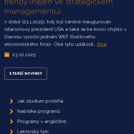
trendy (nejen ve strategickém
managementu)
v době (23.1.2025), kdy byl čerstvě inaugurován
(staro)nový prezident USA a také se ke konci chýlilo v
Davosu výroční jednání WEF (Světového
ekonomického fóra)- Obě tyto události…
Více
03.02.2025
STARŠÍ NOVINKY
Jak studium probíhá
Nabídka programů
Programy v angličtině
Lektorský tým