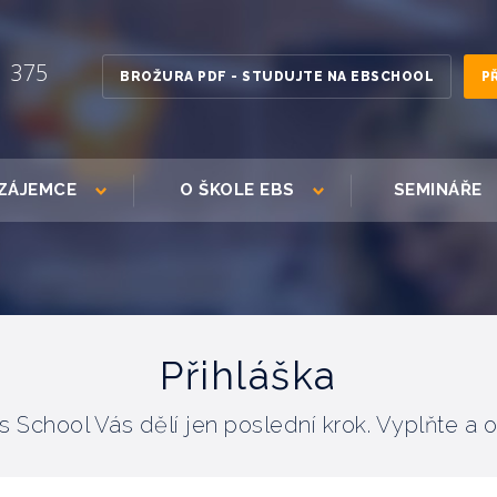
1 375
BROŽURA PDF - STUDUJTE NA EBSCHOOL
P
ZÁJEMCE
O ŠKOLE EBS
SEMINÁŘE
Přihláška
 School Vás dělí jen poslední krok. Vyplňte a 