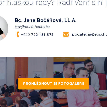
 příhláškou rady? Rádi Vám s 
Bc. Jana Bočáňová, LL.A.
Výkonná ředitelka
+420
702 181 375
podatelna@ebscho
PROHLÉDNOUT SI FOTOGALERII