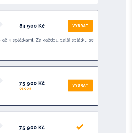
83 900
Kč
VYBRAT
 až 4 splátkami. Za každou další splátku se
.
75 900 Kč
VYBRAT
osoba
75 900 Kč