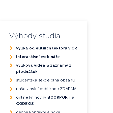
Výhody studia
výuka od elitních lektorů v ČR
interaktivní webináře
výuková videa
&
záznamy z
přednášek
studentská sekce plná obsahu
naše vlastní publikace ZDARMA
online knihovny
BOOKPORT
a
CODEXIS
cenné kontakty a nové