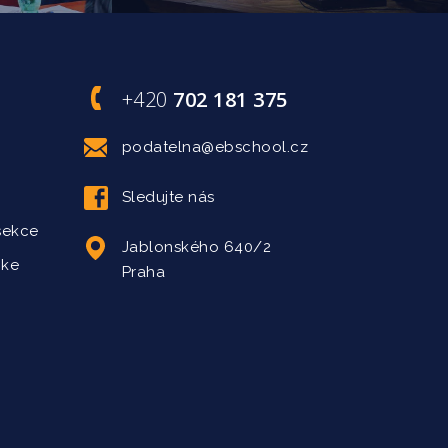
+420
702 181 375
podatelna@ebschool.cz
Sledujte nás
sekce
Jablonského 640/2
 ke
Praha