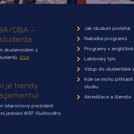
 MBA/DBA –
Jak studium probíhá
 studenta
Nabídka programů
Programy v angličtině
ým zkušenostem z
studentů.
Více
Lektorský tým
Vstup do studentské 
Kde se mohu přihlásit
í je trendy
studiu
nagementu)
Akreditace a členství
án (staro)nový prezident
ční jednání WEF (Světového