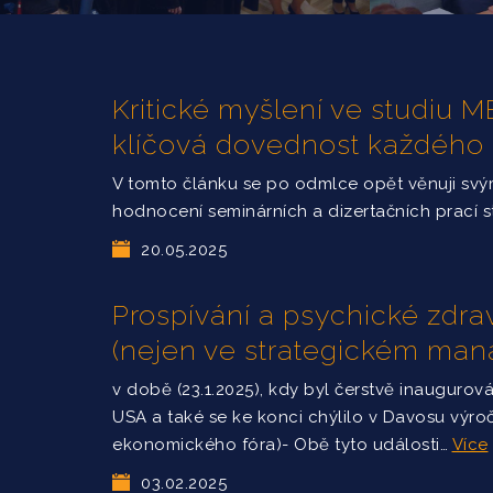
Kritické myšlení ve studiu
klíčová dovednost každého
V tomto článku se po odmlce opět věnuji sv
hodnocení seminárních a dizertačních prací 
20.05.2025
Prospívání a psychické zdrav
(nejen ve strategickém ma
v době (23.1.2025), kdy byl čerstvě inaugurov
USA a také se ke konci chýlilo v Davosu výro
ekonomického fóra)- Obě tyto události…
Více
03.02.2025