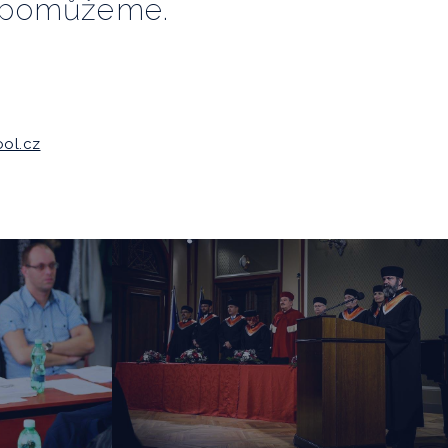
ní pomůžeme.
ol.cz