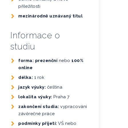
příležitosti
mezinárodně uznávaný titul
Informace o
studiu
forma: prezenční
nebo
100%
online
délka:
1 rok
jazyk výuky:
čeština
lokalita výuky:
Praha 7
zakončení studia:
vypracování
závěrečné práce
podmínky přijetí:
VŠ nebo