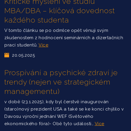
Kritické myšlení ve studiu
MBA/DBA – klíčová dovednost
každého studenta
V tomto článku se po odmlce opět věnuji svým
zkušenostem z hodnocení seminárních a dizertačních
prací studentů.
Více
20.05.2025
Prospívání a psychické zdraví je
trendy (nejen ve strategickém
managementu)
v době (23.1.2025), kdy byl čerstvě inaugurován
(staro)nový prezident USA a také se ke konci chýlilo v
Davosu výroční jednání WEF (Světového
ekonomického fóra)- Obě tyto události…
Více