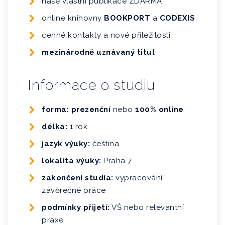
naše vlastní publikace ZDARMA
online knihovny
BOOKPORT
a
CODEXIS
cenné kontakty a nové příležitosti
mezinárodně uznávaný titul
Informace o studiu
forma: prezenční
nebo
100% online
délka:
1 rok
jazyk výuky:
čeština
lokalita výuky:
Praha 7
zakončení studia:
vypracování
závěrečné práce
podmínky přijetí:
VŠ nebo relevantní
praxe