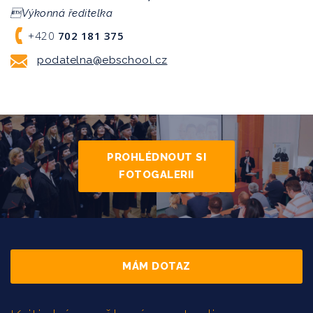
Výkonná ředitelka
+420
702 181 375
podatelna@ebschool.cz
PROHLÉDNOUT SI
FOTOGALERII
MÁM DOTAZ