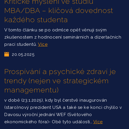
Kritické myšlení ve studiu
MBA/DBA – klíčová dovednost
každého studenta
V tomto článku se po odmlce opět věnuji svým
zkušenostem z hodnocení seminárních a dizertačních
prací studentů.
Více
20.05.2025
Prospívání a psychické zdraví je
trendy (nejen ve strategickém
managementu)
v době (23.1.2025), kdy byl čerstvě inaugurován
(staro)nový prezident USA a také se ke konci chýlilo v
Davosu výroční jednání WEF (Světového
ekonomického fóra)- Obě tyto události…
Více