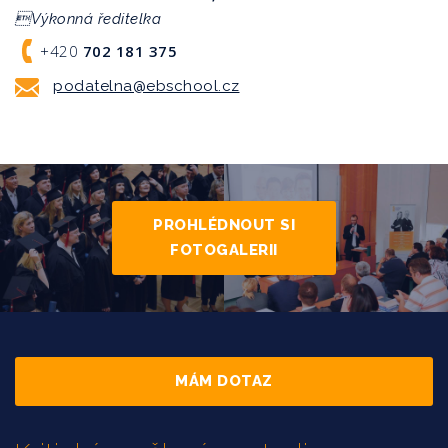
Výkonná ředitelka
+420
702 181 375
podatelna@ebschool.cz
PROHLÉDNOUT SI
FOTOGALERII
MÁM DOTAZ