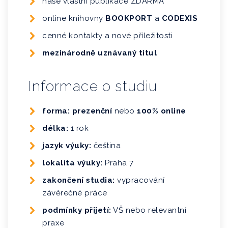
naše vlastní publikace ZDARMA
online knihovny
BOOKPORT
a
CODEXIS
cenné kontakty a nové příležitosti
mezinárodně uznávaný titul
Informace o studiu
forma: prezenční
nebo
100% online
délka:
1 rok
jazyk výuky:
čeština
lokalita výuky:
Praha 7
zakončení studia:
vypracování
závěrečné práce
podmínky přijetí:
VŠ nebo relevantní
praxe