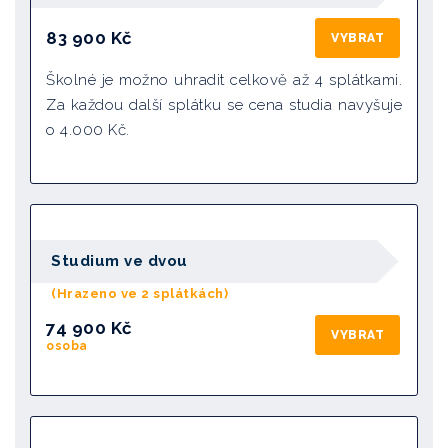
83 900
Kč
VYBRAT
Školné je možno uhradit celkově až 4 splátkami.
Za každou další splátku se cena studia navyšuje
o 4.000 Kč.
Studium ve dvou
(Hrazeno ve 2 splátkách)
74 900 Kč
VYBRAT
osoba