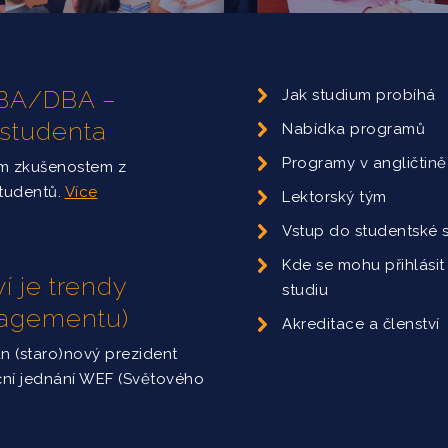
 MBA/DBA –
Jak studium probíhá
 studenta
Nabídka programů
Programy v angličtině
ým zkušenostem z
studentů.
Více
Lektorský tým
Vstup do studentské 
Kde se mohu přihlásit
í je trendy
studiu
nagementu)
Akreditace a členství
án (staro)nový prezident
ční jednání WEF (Světového