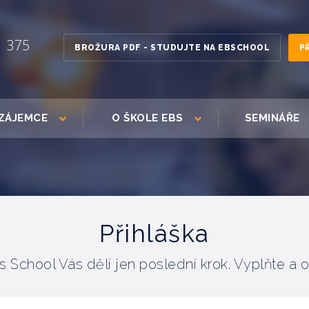
1 375
BROŽURA PDF - STUDUJTE NA EBSCHOOL
P
ZÁJEMCE
O ŠKOLE EBS
SEMINÁŘE
Přihláška
 School Vás dělí jen poslední krok. Vyplňte a 