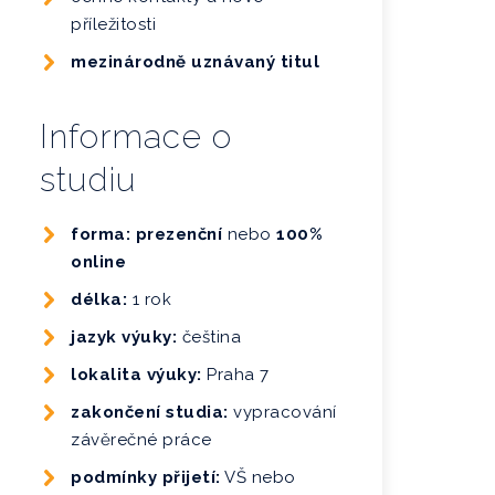
příležitosti
mezinárodně uznávaný titul
Informace o
studiu
forma: prezenční
nebo
100%
online
délka:
1 rok
jazyk výuky:
čeština
lokalita výuky:
Praha 7
zakončení studia:
vypracování
závěrečné práce
podmínky přijetí:
VŠ nebo