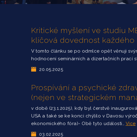
Kritické myšlení ve studiu
klíčová dovednost každého
V tomto článku se po odmlce opět věnuji sv
hodnocení seminárních a dizertačních prací 
20.05.2025
Prospívání a psychické zdrav
(nejen ve strategickém ma
v době (23.1.2025), kdy byl čerstvě inaugurov
USA a také se ke konci chýlilo v Davosu výro
ekonomického fóra)- Obě tyto události…
Více
03.02.2025