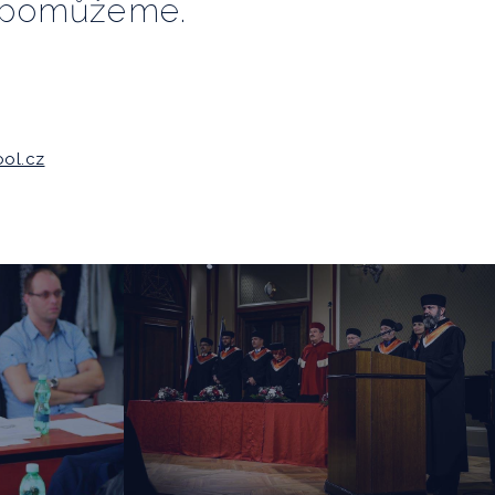
ní pomůžeme.
ol.cz