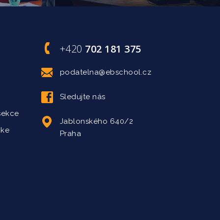
+420
702 181 375
podatelna@ebschool.cz
Sledujte nás
sekce
Jablonského 640/2
 ke
Praha