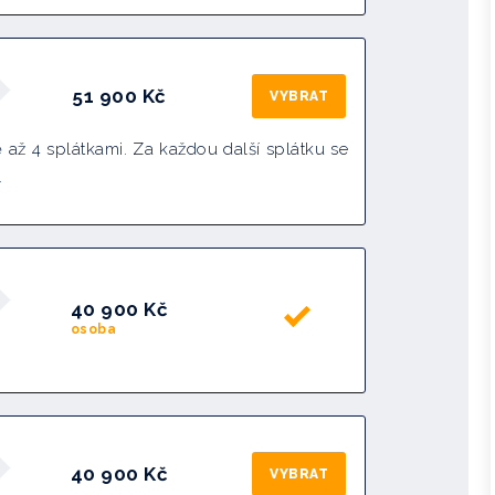
51 900
Kč
VYBRAT
 až 4 splátkami. Za každou další splátku se
.
40 900 Kč
osoba
40 900 Kč
VYBRAT