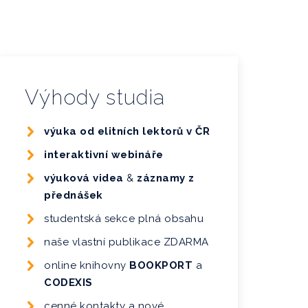
Výhody studia
výuka od elitních lektorů v ČR
interaktivní webináře
výuková videa
&
záznamy z
přednášek
studentská sekce plná obsahu
naše vlastní publikace ZDARMA
online knihovny
BOOKPORT
a
CODEXIS
cenné kontakty a nové