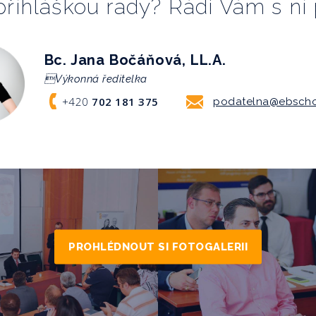
 příhláškou rady? Rádi Vám s 
Bc. Jana Bočáňová, LL.A.
Výkonná ředitelka
+420
702 181 375
podatelna@ebscho
PROHLÉDNOUT SI FOTOGALERII