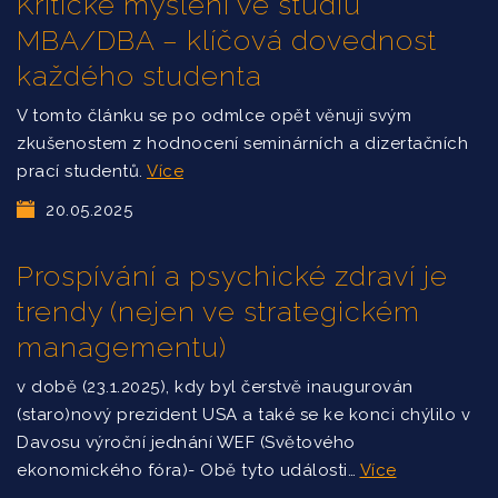
Kritické myšlení ve studiu
MBA/DBA – klíčová dovednost
každého studenta
V tomto článku se po odmlce opět věnuji svým
zkušenostem z hodnocení seminárních a dizertačních
prací studentů.
Více
20.05.2025
Prospívání a psychické zdraví je
trendy (nejen ve strategickém
managementu)
v době (23.1.2025), kdy byl čerstvě inaugurován
(staro)nový prezident USA a také se ke konci chýlilo v
Davosu výroční jednání WEF (Světového
ekonomického fóra)- Obě tyto události…
Více