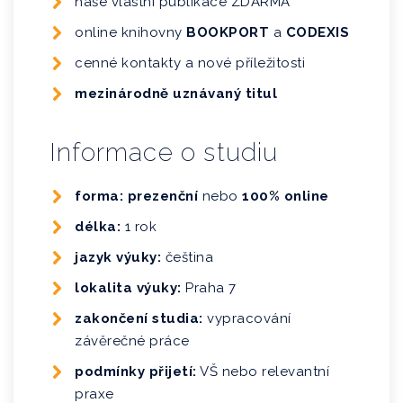
naše vlastní publikace ZDARMA
online knihovny
BOOKPORT
a
CODEXIS
cenné kontakty a nové příležitosti
mezinárodně uznávaný titul
Informace o studiu
forma: prezenční
nebo
100% online
délka:
1 rok
jazyk výuky:
čeština
lokalita výuky:
Praha 7
zakončení studia:
vypracování
závěrečné práce
podmínky přijetí:
VŠ nebo relevantní
praxe