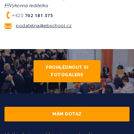
Výkonná ředitelka
+420
702 181 375
podatelna@ebschool.cz
PROHLÉDNOUT SI
FOTOGALERII
MÁM DOTAZ