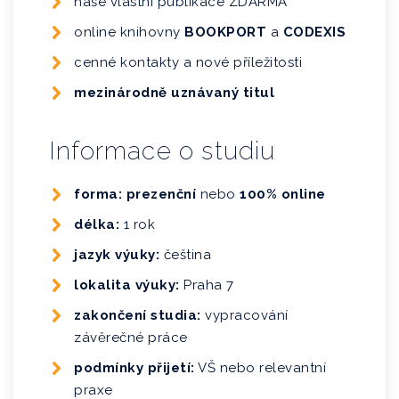
naše vlastní publikace ZDARMA
online knihovny
BOOKPORT
a
CODEXIS
cenné kontakty a nové příležitosti
mezinárodně uznávaný titul
Informace o studiu
forma: prezenční
nebo
100% online
délka:
1 rok
jazyk výuky:
čeština
lokalita výuky:
Praha 7
zakončení studia:
vypracování
závěrečné práce
podmínky přijetí:
VŠ nebo relevantní
praxe