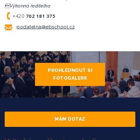
Výkonná ředitelka
+420
702 181 375
podatelna@ebschool.cz
PROHLÉDNOUT SI
FOTOGALERII
MÁM DOTAZ