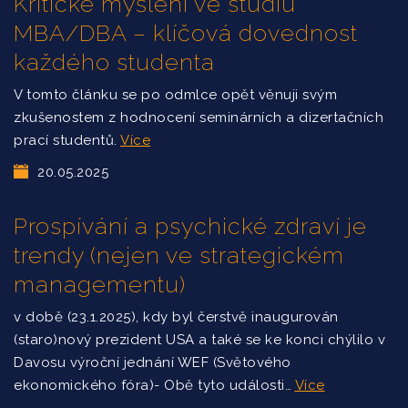
Kritické myšlení ve studiu
MBA/DBA – klíčová dovednost
každého studenta
V tomto článku se po odmlce opět věnuji svým
zkušenostem z hodnocení seminárních a dizertačních
prací studentů.
Více
20.05.2025
Prospívání a psychické zdraví je
trendy (nejen ve strategickém
managementu)
v době (23.1.2025), kdy byl čerstvě inaugurován
(staro)nový prezident USA a také se ke konci chýlilo v
Davosu výroční jednání WEF (Světového
ekonomického fóra)- Obě tyto události…
Více