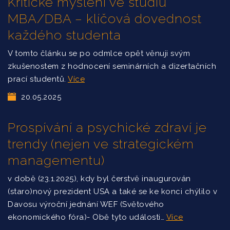
Kritické myšlení ve studiu
MBA/DBA – klíčová dovednost
každého studenta
V tomto článku se po odmlce opět věnuji svým
zkušenostem z hodnocení seminárních a dizertačních
prací studentů.
Více
20.05.2025
Prospívání a psychické zdraví je
trendy (nejen ve strategickém
managementu)
v době (23.1.2025), kdy byl čerstvě inaugurován
(staro)nový prezident USA a také se ke konci chýlilo v
Davosu výroční jednání WEF (Světového
ekonomického fóra)- Obě tyto události…
Více