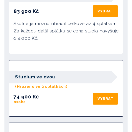
83 900
Kč
VYBRAT
Školné je možno uhradit celkově až 4 splátkami.
Za každou další splátku se cena studia navyšuje
o 4.000 Kč.
Studium ve dvou
(Hrazeno ve 2 splátkách)
74 900 Kč
VYBRAT
osoba