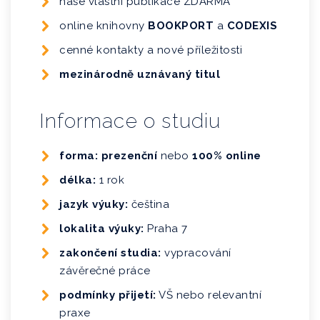
naše vlastní publikace ZDARMA
online knihovny
BOOKPORT
a
CODEXIS
cenné kontakty a nové příležitosti
mezinárodně uznávaný titul
Informace o studiu
forma: prezenční
nebo
100% online
délka:
1 rok
jazyk výuky:
čeština
lokalita výuky:
Praha 7
zakončení studia:
vypracování
závěrečné práce
podmínky přijetí:
VŠ nebo relevantní
praxe