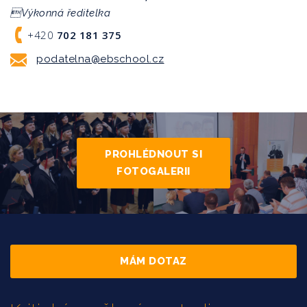
Výkonná ředitelka
+420
702 181 375
podatelna@ebschool.cz
PROHLÉDNOUT SI
FOTOGALERII
MÁM DOTAZ