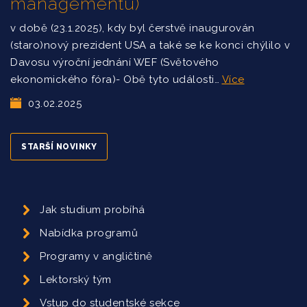
managementu)
v době (23.1.2025), kdy byl čerstvě inaugurován
(staro)nový prezident USA a také se ke konci chýlilo v
Davosu výroční jednání WEF (Světového
ekonomického fóra)- Obě tyto události…
Více
03.02.2025
STARŠÍ NOVINKY
Jak studium probíhá
Nabídka programů
Programy v angličtině
Lektorský tým
Vstup do studentské sekce