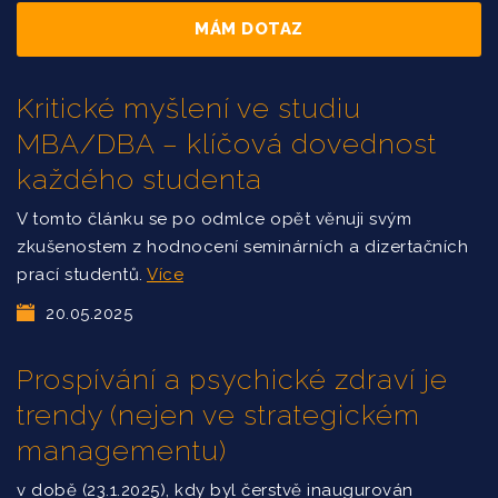
MÁM DOTAZ
Kritické myšlení ve studiu
MBA/DBA – klíčová dovednost
každého studenta
V tomto článku se po odmlce opět věnuji svým
zkušenostem z hodnocení seminárních a dizertačních
prací studentů.
Více
20.05.2025
Prospívání a psychické zdraví je
trendy (nejen ve strategickém
managementu)
v době (23.1.2025), kdy byl čerstvě inaugurován